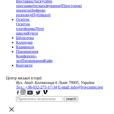
Виставки
Дискусійні
програми
[розархівування]
Просторові
проекти
Цифрові
розповіді
Публікації
Освітнє
Освітня
платформа
Літні
школи
Курси
Бібліотека
Календар
Крамниця
Приміщення
Конференц-
зал
Проживання
Кафе
Контакти
Центр міської історії
Вул. Акад. Богомольця 6
Львів 79005, Україна
Тел.: +38-032-275-17-34
E-mail: info@lvivcenter.org
search