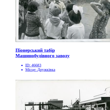
Піонерський табір
Машинобудівного заводу
ID:
46683
Місце:
Дружківка