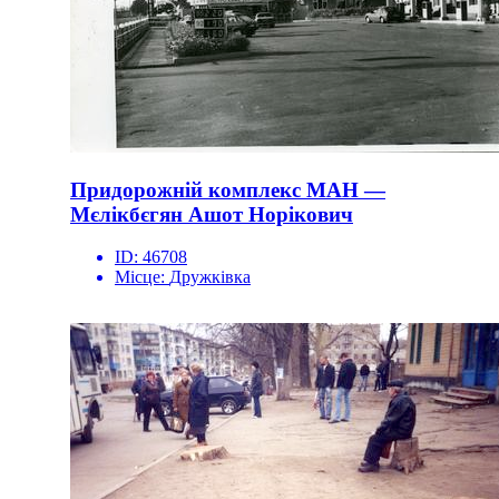
Придорожній комплекс МАН —
Мєлікбєгян Ашот Норікович
ID:
46708
Місце:
Дружківка