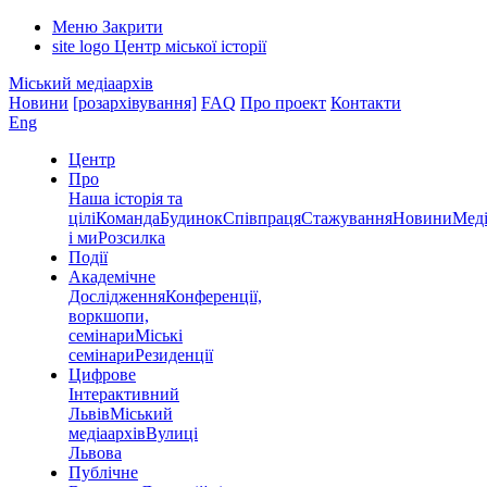
Меню
Закрити
site logo
Центр міської історії
Міський медіаархів
Новини
[розархівування]
FAQ
Про проект
Контакти
Eng
Центр
Про
Наша історія та
цілі
Команда
Будинок
Співпраця
Стажування
Новини
Меді
і ми
Розсилка
Події
Академічне
Дослідження
Конференції,
воркшопи,
семінари
Міські
семінари
Резиденції
Цифрове
Інтерактивний
Львів
Міський
медіаархів
Вулиці
Львова
Публічне