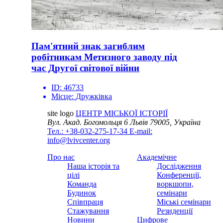
Пам'ятний знак загиблим
робітникам Метизного заводу під
час Другої світової війни
ID:
46733
Місце:
Дружківка
site logo
ЦЕНТР МІСЬКОЇ ІСТОРІЇ
Вул. Акад. Богомольця 6
Львів 79005, Україна
Тел.: +38-032-275-17-34
E-mail:
info@lvivcenter.org
Про нас
Академічне
Наша історія та
Дослідження
цілі
Конференції,
Команда
воркшопи,
Будинок
семінари
Співпраця
Міські семінари
Стажування
Резиденції
Новини
Цифрове