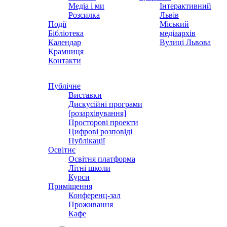
Медіа і ми
Інтерактивний
Розсилка
Львів
Події
Міський
Бібліотека
медіаархів
Календар
Вулиці Львова
Крамниця
Контакти
Публічне
Виставки
Дискусійні програми
[розархівування]
Просторові проекти
Цифрові розповіді
Публікації
Освітнє
Освітня платформа
Літні школи
Курси
Приміщення
Конференц-зал
Проживання
Кафе