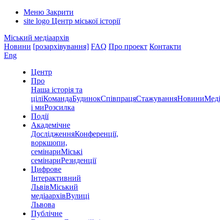
Меню
Закрити
site logo
Центр міської історії
Міський медіаархів
Новини
[розархівування]
FAQ
Про проект
Контакти
Eng
Центр
Про
Наша історія та
цілі
Команда
Будинок
Співпраця
Стажування
Новини
Меді
і ми
Розсилка
Події
Академічне
Дослідження
Конференції,
воркшопи,
семінари
Міські
семінари
Резиденції
Цифрове
Інтерактивний
Львів
Міський
медіаархів
Вулиці
Львова
Публічне