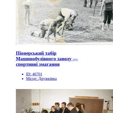
Піонерський табір
Машинобудівного заводу —
спортивні змагання
ID:
46701
Місце:
Дружківка