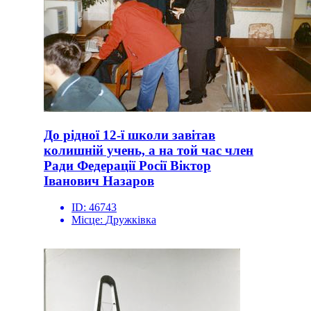
До рідної 12-ї школи завітав
колишній учень, а на той час член
Ради Федерації Росії Віктор
Іванович Назаров
ID:
46743
Місце:
Дружківка