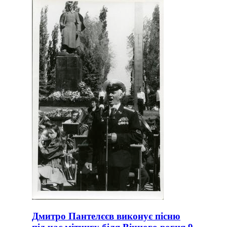
Дмитро Пантелєєв виконує пісню