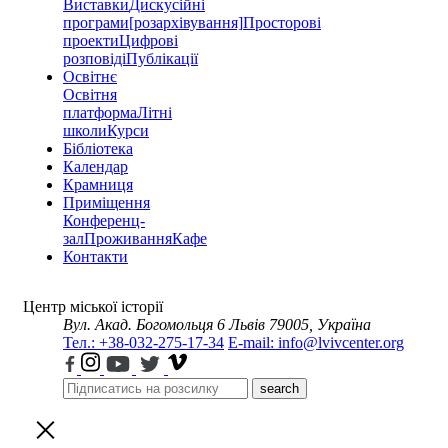
Виставки
Дискусійні
програми
[розархівування]
Просторові
проекти
Цифрові
розповіді
Публікації
Освітнє
Освітня
платформа
Літні
школи
Курси
Бібліотека
Календар
Крамниця
Приміщення
Конференц-
зал
Проживання
Кафе
Контакти
Центр міської історії
Вул. Акад. Богомольця 6
Львів 79005, Україна
Тел.: +38-032-275-17-34
E-mail: info@lvivcenter.org
search