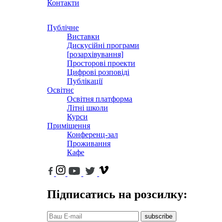
Контакти
Публічне
Виставки
Дискусійні програми
[розархівування]
Просторові проекти
Цифрові розповіді
Публікації
Освітнє
Освітня платформа
Літні школи
Курси
Приміщення
Конференц-зал
Проживання
Кафе
Підписатись на розсилку:
subscribe