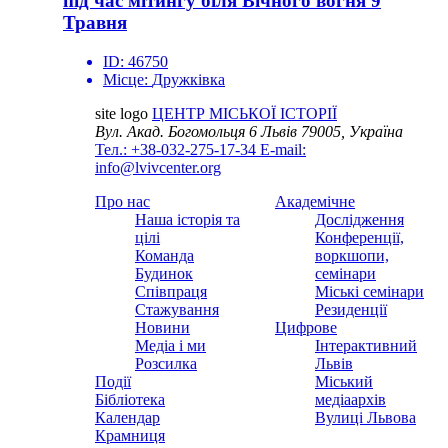
під час мітингу біля Вічного вогня 9
Травня
ID:
46750
Місце:
Дружківка
site logo
ЦЕНТР МІСЬКОЇ ІСТОРІЇ
Вул. Акад. Богомольця 6
Львів 79005, Україна
Тел.: +38-032-275-17-34
E-mail:
info@lvivcenter.org
Про нас
Академічне
Наша історія та
Дослідження
цілі
Конференції,
Команда
воркшопи,
Будинок
семінари
Співпраця
Міські семінари
Стажування
Резиденції
Новини
Цифрове
Медіа і ми
Інтерактивний
Розсилка
Львів
Події
Міський
Бібліотека
медіаархів
Календар
Вулиці Львова
Крамниця