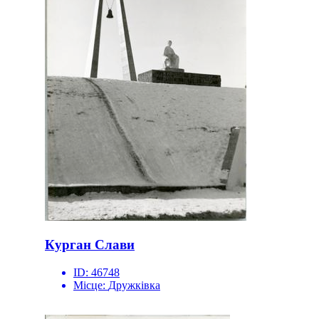
Курган Слави
ID:
46748
Місце:
Дружківка