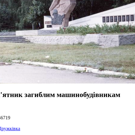
'ятник загиблим машинобудівникам
46719
Дружківка