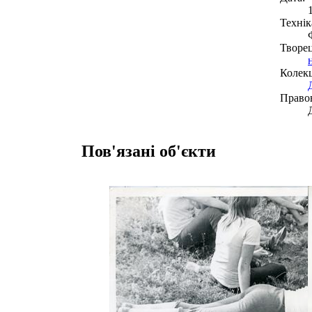
Технік
Творе
Колекц
Право
Пов'язані об'єкти