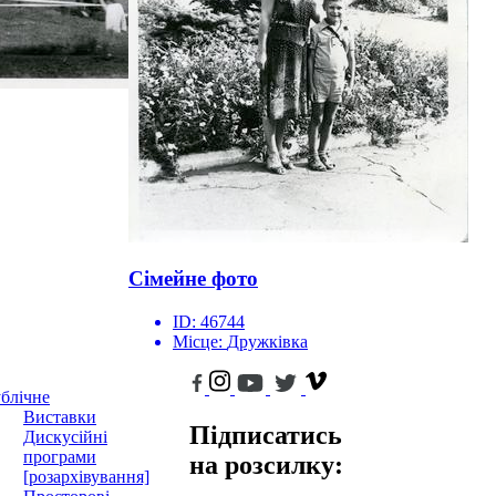
Сімейне фото
ID:
46744
Місце:
Дружківка
блічне
Виставки
Підписатись
Дискусійні
програми
на розсилку:
[розархівування]