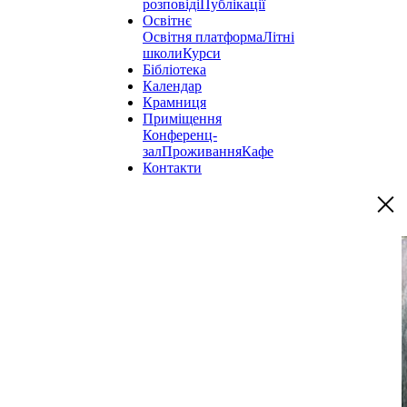
розповіді
Публікації
Освітнє
Освітня платформа
Літні
школи
Курси
Бібліотека
Календар
Крамниця
Приміщення
Конференц-
зал
Проживання
Кафе
Контакти