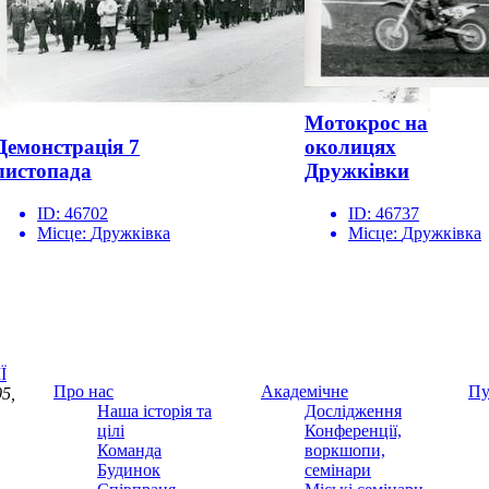
Мотокрос на
Демонстрація 7
околицях
листопада
Дружківки
ID:
46702
ID:
46737
Місце:
Дружківка
Місце:
Дружківка
Ї
Про нас
Академічне
Пу
5,
Наша історія та
Дослідження
цілі
Конференції,
Команда
воркшопи,
Будинок
семінари