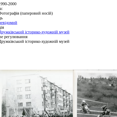
1990-2000
а:
Фотографія (паперовий носій)
ць
невідомий
ія
Дружківський історико-художній музей
ве регулювання
Дружківський історико-художній музей