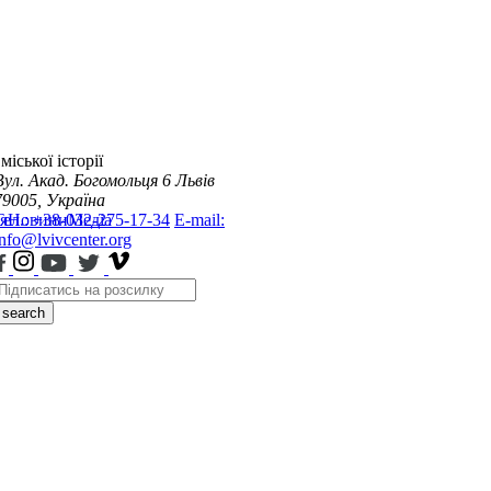
міської історії
Вул. Акад. Богомольця 6
Львів
79005, Україна
я
Тел.: +38-032-275-17-34
Новини
Медіа
E-mail:
info@lvivcenter.org
search