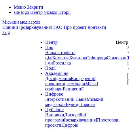
Меню
Закрити
site logo
Центр міської історії
Міський медіаархів
Новини
[розархівування]
FAQ
Про проект
Контакти
Eng
Центр
Центр 
Про
Наша історія та
цілі
Команда
Будинок
Співпраця
Стажуванн
і ми
Розсилка
Події
Академічне
Дослідження
Конференції,
воркшопи, семінари
Міські
семінари
Резиденції
Цифрове
Інтерактивний Львів
Міський
медіаархів
Вулиці Львова
Публічне
Виставки
Дискусійні
програми
[розархівування]
Просторові
проекти
Цифрові