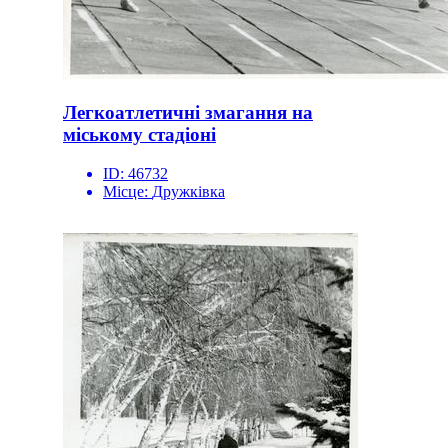
Легкоатлетичні змагання на
міському стадіоні
ID:
46732
Місце:
Дружківка