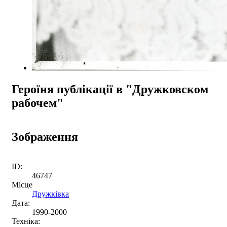
Героїня публікації в "Дружковском
рабочем"
Зображення
ID:
46747
Місце
Дружківка
Дата:
1990-2000
Техніка: