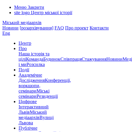
Меню
Закрити
site logo
Центр міської історії
Міський медіаархів
Новини
[розархівування]
FAQ
Про проект
Контакти
Eng
Центр
Про
Наша історія та
цілі
Команда
Будинок
Співпраця
Стажування
Новини
Меді
і ми
Розсилка
Події
Академічне
Дослідження
Конференції,
воркшопи,
семінари
Міські
семінари
Резиденції
Цифрове
Інтерактивний
Львів
Міський
медіаархів
Вулиці
Львова
Публічне