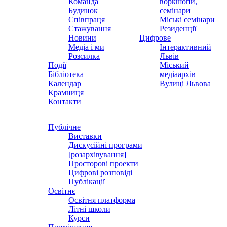
Команда
воркшопи,
Будинок
семінари
Співпраця
Міські семінари
Стажування
Резиденції
Новини
Цифрове
Медіа і ми
Інтерактивний
Розсилка
Львів
Події
Міський
Бібліотека
медіаархів
Календар
Вулиці Львова
Крамниця
Контакти
Публічне
Виставки
Дискусійні програми
[розархівування]
Просторові проекти
Цифрові розповіді
Публікації
Освітнє
Освітня платформа
Літні школи
Курси