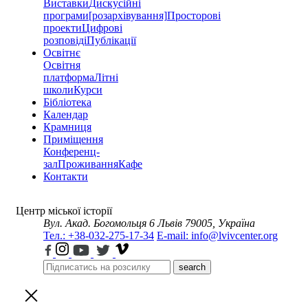
Виставки
Дискусійні
програми
[розархівування]
Просторові
проекти
Цифрові
розповіді
Публікації
Освітнє
Освітня
платформа
Літні
школи
Курси
Бібліотека
Календар
Крамниця
Приміщення
Конференц-
зал
Проживання
Кафе
Контакти
Центр міської історії
Вул. Акад. Богомольця 6
Львів 79005, Україна
Тел.: +38-032-275-17-34
E-mail: info@lvivcenter.org
search