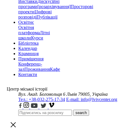
Виставки
Дискусійні
програми
[розархівування]
Просторові
проекти
Цифрові
розповіді
Публікації
Освітнє
Освітня
платформа
Літні
школи
Курси
Бібліотека
Календар
Крамниця
Приміщення
Конференц-
зал
Проживання
Кафе
Контакти
Центр міської історії
Вул. Акад. Богомольця 6
Львів 79005, Україна
Тел.: +38-032-275-17-34
E-mail: info@lvivcenter.org
search