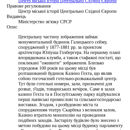
Центр міської історії Центрально Східної Європи
Правове регулювання
Центр міської історії Центрально Східної Європи
Видавець
Міністерство зв'язку СРСР
Опис
Центральну частину зображення займає
монументальний будинок Галицького сейму,
споруджений у 1877-1881 рр. за проектом
архітектора Юліуша Гохбергера. На першому плані
впорядкована клумба, а також стафажні постаті, що
покликані "оживити" зображення. Близько
упродовж 100 років на цьому місці був
розташований будинок Казино Гехта, що являв
собою тогочасний готельно-розважальний центр.
Тут були готельні номери, зали, призначені для
розваг, з'їздів, товариських вечірок. Саме в залах
казино Гехта та в Поєзуїтському парку відбувалися
перші львівські промислові та сільськогосподарські
виставки. Згодом, з розбудовою міста та
спорудженням театру Скарбека з великим залом,
Казино втратило монополію на проведення
подібних заходів. Застарілу будівлю було знесено з
метою побудови на цьому місці будинку парламенту