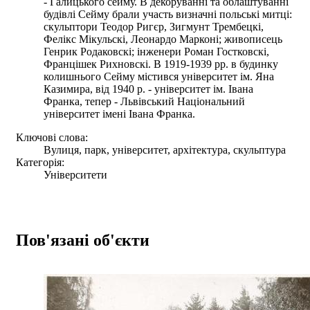
- Галицького сейму. В декоруванні та облаштуванні
будівлі Сейму брали участь визначні польські митці:
скульптори Теодор Ригєр, Зигмунт Трембецкі,
Фелікс Мікульскі, Леонардо Марконі; живописець
Генрик Родаковскі; інженери Роман Гостковскі,
Францішек Рихновскі. В 1919-1939 рр. в будинку
колишнього Сейму містився університет ім. Яна
Казимира, від 1940 р. - університет ім. Івана
Франка, тепер - Львівський Національний
університет імені Івана Франка.
Ключові слова:
Вулиця, парк, університет, архітектура, скульптура
Категорія:
Університети
Пов'язані об'єкти