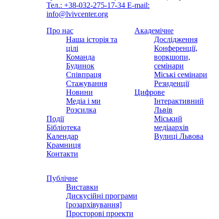
Тел.: +38-032-275-17-34
E-mail:
info@lvivcenter.org
Про нас
Академічне
Наша історія та
Дослідження
цілі
Конференції,
Команда
воркшопи,
Будинок
семінари
Співпраця
Міські семінари
Стажування
Резиденції
Новини
Цифрове
Медіа і ми
Інтерактивний
Розсилка
Львів
Події
Міський
Бібліотека
медіаархів
Календар
Вулиці Львова
Крамниця
Контакти
Публічне
Виставки
Дискусійні програми
[розархівування]
Просторові проекти