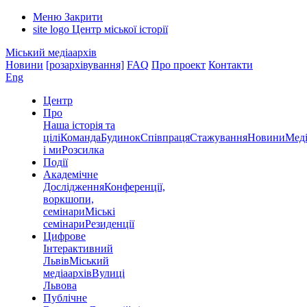
Меню
Закрити
site logo
Центр міської історії
Міський медіаархів
Новини
[розархівування]
FAQ
Про проект
Контакти
Eng
Центр
Про
Наша історія та
цілі
Команда
Будинок
Співпраця
Стажування
Новини
Меді
і ми
Розсилка
Події
Академічне
Дослідження
Конференції,
воркшопи,
семінари
Міські
семінари
Резиденції
Цифрове
Інтерактивний
Львів
Міський
медіаархів
Вулиці
Львова
Публічне