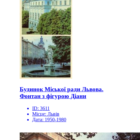
Будинок Міської ради Львова.
Фонтан з фігурою Діани
ID:
3611
Місце:
Львів
Дата:
1950-1980