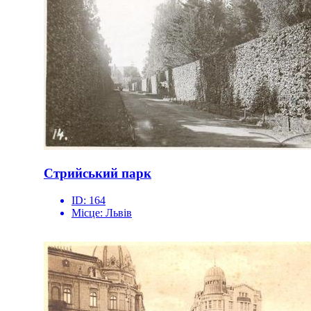
Стрийський парк
ID:
164
Місце:
Львів