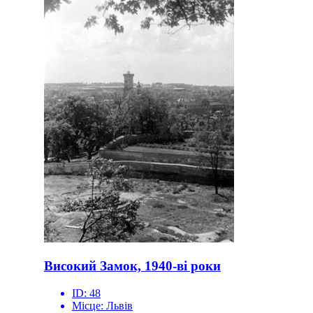
Високий Замок, 1940-ві роки
ID:
48
Місце:
Львів