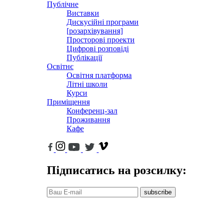
Публічне
Виставки
Дискусійні програми
[розархівування]
Просторові проекти
Цифрові розповіді
Публікації
Освітнє
Освітня платформа
Літні школи
Курси
Приміщення
Конференц-зал
Проживання
Кафе
Підписатись на розсилку:
subscribe