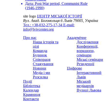
Дата:
Post-War period, Communist Rule
(1946-1990)
site logo
ЦЕНТР МІСЬКОЇ ІСТОРІЇ
Вул. Акад. Богомольця 6
Львів 79005, Україна
Тел.: +38-032-275-17-34
E-mail:
info@lvivcenter.org
Про нас
Академічне
Наша історія та
Дослідження
цілі
Конференції,
Команда
воркшопи,
Будинок
семінари
Співпраця
Міські семінари
Стажування
Резиденції
Новини
Цифрове
Медіа і ми
Інтерактивний
Розсилка
Львів
Події
Міський
Бібліотека
медіаархів
Календар
Вулиці Львова
Крамниця
Контакти