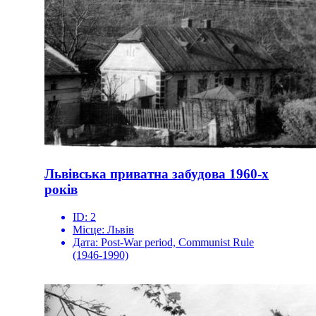
Львівська приватна забудова 1960-х
років
ID:
2
Місце:
Львів
Дата:
Post-War period, Communist Rule
(1946-1990)