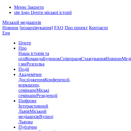
Меню
Закрити
site logo
Центр міської історії
Міський медіаархів
Новини
[розархівування]
FAQ
Про проект
Контакти
Eng
Центр
Про
Наша історія та
цілі
Команда
Будинок
Співпраця
Стажування
Новини
Меді
і ми
Розсилка
Події
Академічне
Дослідження
Конференції,
воркшопи,
семінари
Міські
семінари
Резиденції
Цифрове
Інтерактивний
Львів
Міський
медіаархів
Вулиці
Львова
Публічне