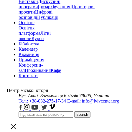
Виставки
Дискусійні
програми
[розархівування]
Просторові
проекти
Цифрові
розповіді
Публікації
Освітнє
Освітня
платформа
Літні
школи
Курси
Бібліотека
Календар
Крамниця
Приміщення
Конференц-
зал
Проживання
Кафе
Контакти
Центр міської історії
Вул. Акад. Богомольця 6
Львів 79005, Україна
Тел.: +38-032-275-17-34
E-mail: info@lvivcenter.org
search