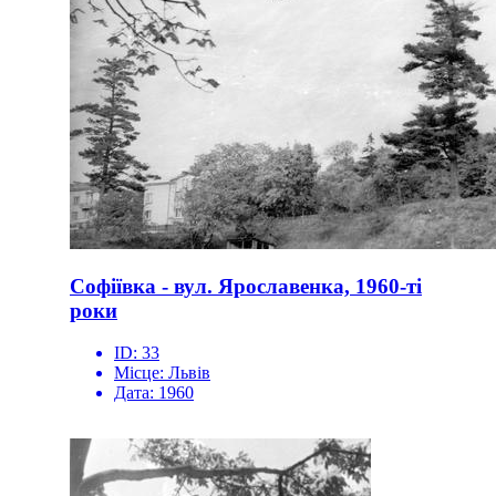
Софіївка - вул. Ярославенка, 1960-ті
роки
ID:
33
Місце:
Львів
Дата:
1960