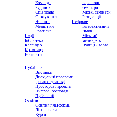
Команда
воркшопи,
Будинок
семінари
Співпраця
Міські семінари
Стажування
Резиденції
Новини
Цифрове
Медіа і ми
Інтерактивний
Розсилка
Львів
Події
Міський
Бібліотека
медіаархів
Календар
Вулиці Львова
Крамниця
Контакти
Публічне
Виставки
Дискусійні програми
[розархівування]
Просторові проекти
Цифрові розповіді
Публікації
Освітнє
Освітня платформа
Літні школи
Курси