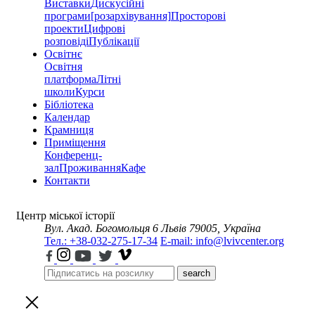
Виставки
Дискусійні
програми
[розархівування]
Просторові
проекти
Цифрові
розповіді
Публікації
Освітнє
Освітня
платформа
Літні
школи
Курси
Бібліотека
Календар
Крамниця
Приміщення
Конференц-
зал
Проживання
Кафе
Контакти
Центр міської історії
Вул. Акад. Богомольця 6
Львів 79005, Україна
Тел.: +38-032-275-17-34
E-mail: info@lvivcenter.org
search