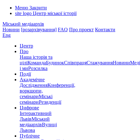
Меню
Закрити
site logo
Центр міської історії
Міський медіаархів
Новини
[розархівування]
FAQ
Про проект
Контакти
Eng
Центр
Про
Наша історія та
цілі
Команда
Будинок
Співпраця
Стажування
Новини
Меді
і ми
Розсилка
Події
Академічне
Дослідження
Конференції,
воркшопи,
семінари
Міські
семінари
Резиденції
Цифрове
Інтерактивний
Львів
Міський
медіаархів
Вулиці
Львова
Публічне