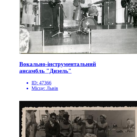
Вокально-інструментальний
ансамбль "Дизель"
ID:
47366
Місце:
Львів