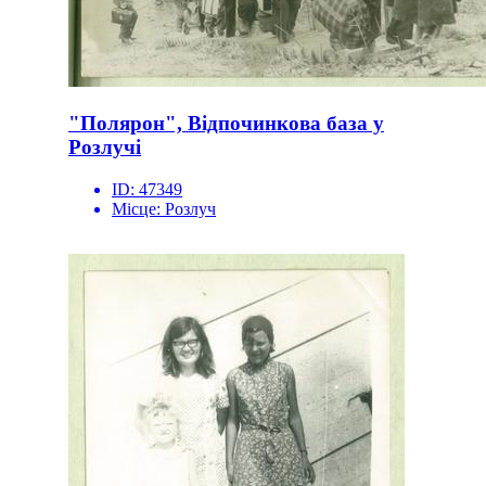
"Полярон", Відпочинкова база у
Розлучі
ID:
47349
Місце:
Розлуч