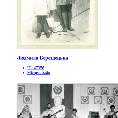
Людмила Берездецька
ID:
47356
Місце:
Львів