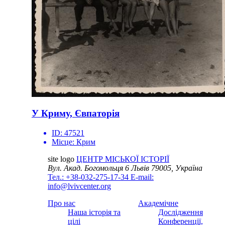
У Криму, Євпаторія
ID:
47521
Місце:
Крим
site logo
ЦЕНТР МІСЬКОЇ ІСТОРІЇ
Вул. Акад. Богомольця 6
Львів 79005, Україна
Тел.: +38-032-275-17-34
E-mail:
info@lvivcenter.org
Про нас
Академічне
Наша історія та
Дослідження
цілі
Конференції,