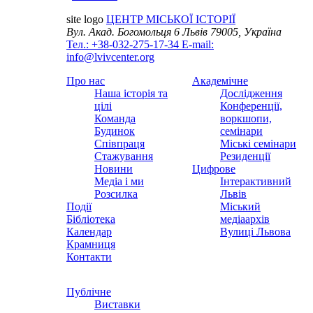
site logo
ЦЕНТР МІСЬКОЇ ІСТОРІЇ
Вул. Акад. Богомольця 6
Львів 79005, Україна
Тел.: +38-032-275-17-34
E-mail:
info@lvivcenter.org
Про нас
Академічне
Наша історія та
Дослідження
цілі
Конференції,
Команда
воркшопи,
Будинок
семінари
Співпраця
Міські семінари
Стажування
Резиденції
Новини
Цифрове
Медіа і ми
Інтерактивний
Розсилка
Львів
Події
Міський
Бібліотека
медіаархів
Календар
Вулиці Львова
Крамниця
Контакти
Публічне
Виставки