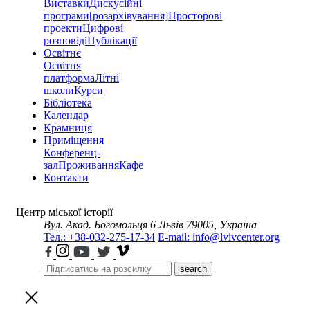
Виставки
Дискусійні
програми
[розархівування]
Просторові
проекти
Цифрові
розповіді
Публікації
Освітнє
Освітня
платформа
Літні
школи
Курси
Бібліотека
Календар
Крамниця
Приміщення
Конференц-
зал
Проживання
Кафе
Контакти
Центр міської історії
Вул. Акад. Богомольця 6
Львів 79005, Україна
Тел.: +38-032-275-17-34
E-mail: info@lvivcenter.org
search