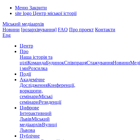
Меню
Закрити
site logo
Центр міської історії
Міський медіаархів
Новини
[розархівування]
FAQ
Про проект
Контакти
Eng
Центр
Про
Наша історія та
цілі
Команда
Будинок
Співпраця
Стажування
Новини
Меді
і ми
Розсилка
Події
Академічне
Дослідження
Конференції,
воркшопи,
семінари
Міські
семінари
Резиденції
Цифрове
Інтерактивний
Львів
Міський
медіаархів
Вулиці
Львова
Публічне