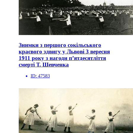
Знимки з першого сокільського
краєвого здвигу у Львові 3 вересня
1911 року з нагоди п’ятдесятліття
смерті Т. Шевченка
ID:
47583