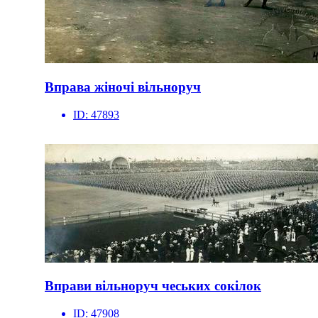
Вправа жіночі вільноруч
ID:
47893
Вправи вільноруч чеських сокілок
ID:
47908