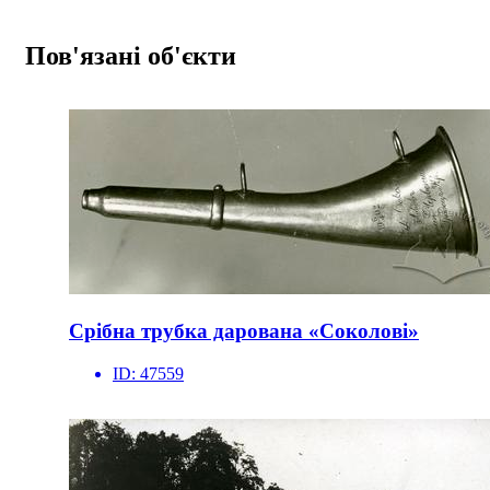
Пов'язані об'єкти
Срібна трубка дарована «Соколові»
ID:
47559