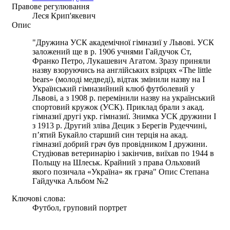
Правове регулювання
Леся Крип'якевич
Опис
"Дружина УСК академічної гімназиї у Львові. УСК
заложений ще в р. 1906 учнями Гайдучок Ст,
Франко Петро, Лукашевич Агатом. Зразу приняли
назву взоруючись на англійських взірцях «The little
bears» (молоді медведі), відтак змінили назву на І
Український гімназийний клюб футболевий у
Львові, а з 1908 р. перемінили назву на український
спортовий кружок (УСК). Приклад брали з акад.
гімназиї другі укр. гімназиї. Знимка УСК дружини І
з 1913 р. Другий зліва Децик з Берегів Рудеччині,
п’ятий Букайло старший син терція на акад.
гімназиї добрий грач був провідником І дружини.
Студіював ветеринарію і закінчив, виїхав по 1944 в
Польщу на Шлеськ. Крайний з права Ольховий
якого позичала «Україна» як грача" Опис Степана
Гайдучка Альбом №2
Ключові слова:
Футбол, груповий портрет