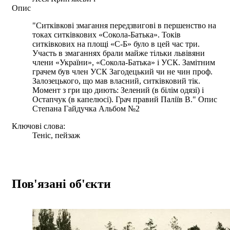
Опис
"Ситківкові змагання передзвигові в першенство на
токах ситківкових «Сокола-Батька». Токів
ситківкових на площі «С-Б» було в цей час три.
Участь в змаганнях брали майже тільки львівяни
члени «України», «Сокола-Батька» і УСК. Замітним
грачем був член УСК Загодецький чи не чин проф.
Залозецького, що мав власний, ситківковий тік.
Момент з гри що диють: Зелений (в білім одязі) і
Остапчук (в капелюсі). Грач правий Паліїв В." Опис
Степана Гайдучка Альбом №2
Ключові слова:
Теніс, пейзаж
Пов'язані об'єкти