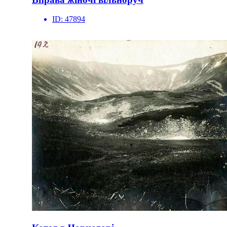
ID:
47894