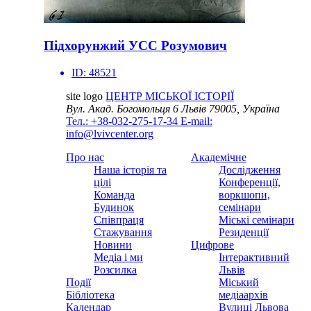
Підхорунжий УСС Розумович
ID:
48521
site logo
ЦЕНТР МІСЬКОЇ ІСТОРІЇ
Вул. Акад. Богомольця 6
Львів 79005, Україна
Тел.: +38-032-275-17-34
E-mail:
info@lvivcenter.org
Про нас
Академічне
Наша історія та
Дослідження
цілі
Конференції,
Команда
воркшопи,
Будинок
семінари
Співпраця
Міські семінари
Стажування
Резиденції
Новини
Цифрове
Медіа і ми
Інтерактивний
Розсилка
Львів
Події
Міський
Бібліотека
медіаархів
Календар
Вулиці Львова