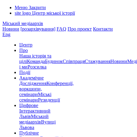
Меню
Закрити
site logo
Центр міської історії
Міський медіаархів
Новини
[розархівування]
FAQ
Про проект
Контакти
Eng
Центр
Про
Наша історія та
цілі
Команда
Будинок
Співпраця
Стажування
Новини
Меді
і ми
Розсилка
Події
Академічне
Дослідження
Конференції,
воркшопи,
семінари
Міські
семінари
Резиденції
Цифрове
Інтерактивний
Львів
Міський
медіаархів
Вулиці
Львова
Публічне