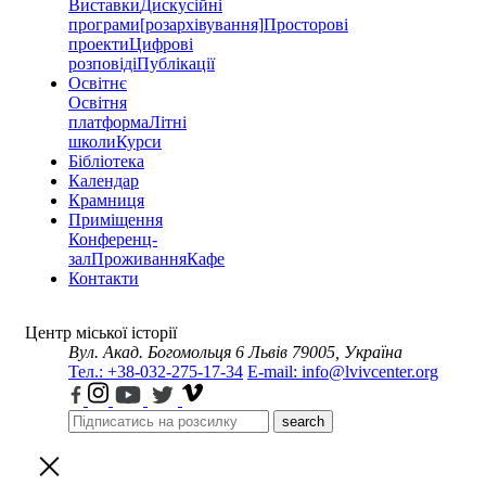
Виставки
Дискусійні
програми
[розархівування]
Просторові
проекти
Цифрові
розповіді
Публікації
Освітнє
Освітня
платформа
Літні
школи
Курси
Бібліотека
Календар
Крамниця
Приміщення
Конференц-
зал
Проживання
Кафе
Контакти
Центр міської історії
Вул. Акад. Богомольця 6
Львів 79005, Україна
Тел.: +38-032-275-17-34
E-mail: info@lvivcenter.org
search