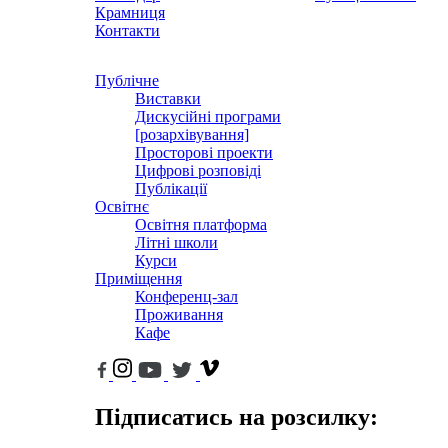
Крамниця
Контакти
Публічне
Виставки
Дискусійні програми
[розархівування]
Просторові проекти
Цифрові розповіді
Публікації
Освітнє
Освітня платформа
Літні школи
Курси
Приміщення
Конференц-зал
Проживання
Кафе
Підписатись на розсилку: