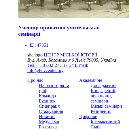
Учениці приватної учительської
семінарії
ID:
47851
site logo
ЦЕНТР МІСЬКОЇ ІСТОРІЇ
Вул. Акад. Богомольця 6
Львів 79005, Україна
Тел.: +38-032-275-17-34
E-mail:
info@lvivcenter.org
Про нас
Академічне
Наша історія та
Дослідження
цілі
Конференції,
Команда
воркшопи,
Будинок
семінари
Співпраця
Міські семінари
Стажування
Резиденції
Новини
Цифрове
Медіа і ми
Інтерактивний
Розсилка
Львів