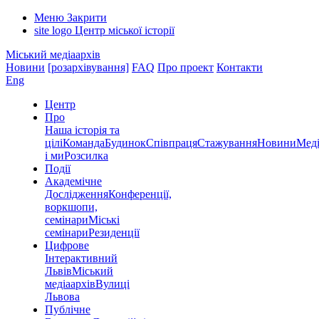
Меню
Закрити
site logo
Центр міської історії
Міський медіаархів
Новини
[розархівування]
FAQ
Про проект
Контакти
Eng
Центр
Про
Наша історія та
цілі
Команда
Будинок
Співпраця
Стажування
Новини
Меді
і ми
Розсилка
Події
Академічне
Дослідження
Конференції,
воркшопи,
семінари
Міські
семінари
Резиденції
Цифрове
Інтерактивний
Львів
Міський
медіаархів
Вулиці
Львова
Публічне