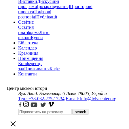
Виставки
Дискусійні
програми
[розархівування]
Просторові
проекти
Цифрові
розповіді
Публікації
Освітнє
Освітня
платформа
Літні
школи
Курси
Бібліотека
Календар
Крамниця
Приміщення
Конференц-
зал
Проживання
Кафе
Контакти
Центр міської історії
Вул. Акад. Богомольця 6
Львів 79005, Україна
Тел.: +38-032-275-17-34
E-mail: info@lvivcenter.org
search