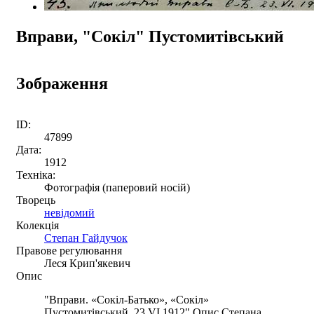
Вправи, "Сокіл" Пустомитівський
Зображення
ID:
47899
Дата:
1912
Техніка:
Фотографія (паперовий носій)
Творець
невідомий
Колекція
Степан Гайдучок
Правове регулювання
Леся Крип'якевич
Опис
"Вправи. «Сокіл-Батько», «Сокіл»
Пустомитівський, 23.VI.1912" Опис Степана