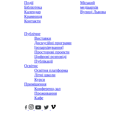
Події
Міський
Бібліотека
медіаархів
Календар
Вулиці Львова
Крамниця
Контакти
Публічне
Виставки
Дискусійні програми
[розархівування]
Просторові проекти
Цифрові розповіді
Публікації
Освітнє
Освітня платформа
Літні школи
Курси
Приміщення
Конференц-зал
Проживання
Кафе