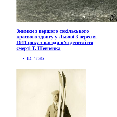
Знимки з першого сокільського
краєвого здвигу у Львові 3 вересня
1911 року з нагоди п’ятдесятліття
смерті Т. Шевченка
ID:
47585