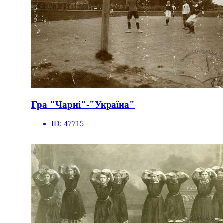
Гра "Чарні"-"Україна"
ID:
47715