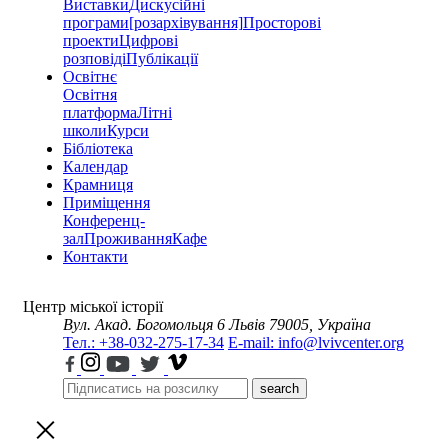
Виставки
Дискусійні
програми
[розархівування]
Просторові
проекти
Цифрові
розповіді
Публікації
Освітнє
Освітня
платформа
Літні
школи
Курси
Бібліотека
Календар
Крамниця
Приміщення
Конференц-
зал
Проживання
Кафе
Контакти
Центр міської історії
Вул. Акад. Богомольця 6
Львів 79005, Україна
Тел.: +38-032-275-17-34
E-mail: info@lvivcenter.org
search