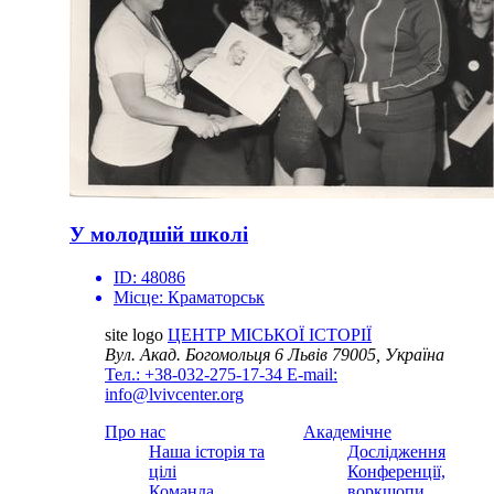
У молодшій школі
ID:
48086
Місце:
Краматорськ
site logo
ЦЕНТР МІСЬКОЇ ІСТОРІЇ
Вул. Акад. Богомольця 6
Львів 79005, Україна
Тел.: +38-032-275-17-34
E-mail:
info@lvivcenter.org
Про нас
Академічне
Наша історія та
Дослідження
цілі
Конференції,
Команда
воркшопи,