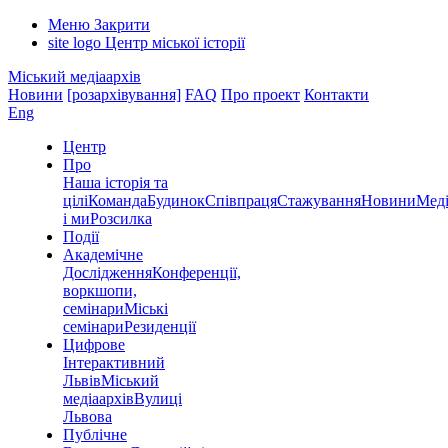
Меню
Закрити
site logo
Центр міської історії
Міський медіаархів
Новини
[розархівування]
FAQ
Про проект
Контакти
Eng
Центр
Про
Наша історія та
цілі
Команда
Будинок
Співпраця
Стажування
Новини
Меді
і ми
Розсилка
Події
Академічне
Дослідження
Конференції,
воркшопи,
семінари
Міські
семінари
Резиденції
Цифрове
Інтерактивний
Львів
Міський
медіаархів
Вулиці
Львова
Публічне