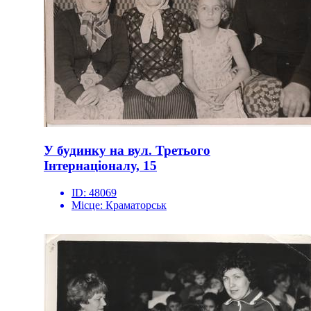
У будинку на вул. Третього
Інтернаціоналу, 15
ID:
48069
Місце:
Краматорськ