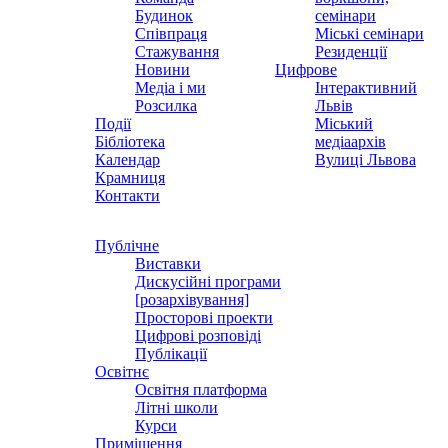
Будинок
семінари
Співпраця
Міські семінари
Стажування
Резиденції
Новини
Цифрове
Медіа і ми
Інтерактивний
Розсилка
Львів
Події
Міський
Бібліотека
медіаархів
Календар
Вулиці Львова
Крамниця
Контакти
Публічне
Виставки
Дискусійні програми
[розархівування]
Просторові проекти
Цифрові розповіді
Публікації
Освітнє
Освітня платформа
Літні школи
Курси
Приміщення