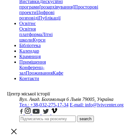
Виставки
Дискусійні
програми
[розархівування]
Просторові
проекти
Цифрові
розповіді
Публікації
Освітнє
Освітня
платформа
Літні
школи
Курси
Бібліотека
Календар
Крамниця
Приміщення
Конференц-
зал
Проживання
Кафе
Контакти
Центр міської історії
Вул. Акад. Богомольця 6
Львів 79005, Україна
Тел.: +38-032-275-17-34
E-mail: info@lvivcenter.org
search