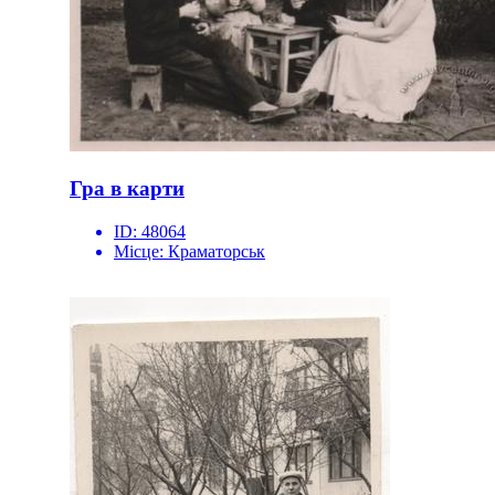
Гра в карти
ID:
48064
Місце:
Краматорськ