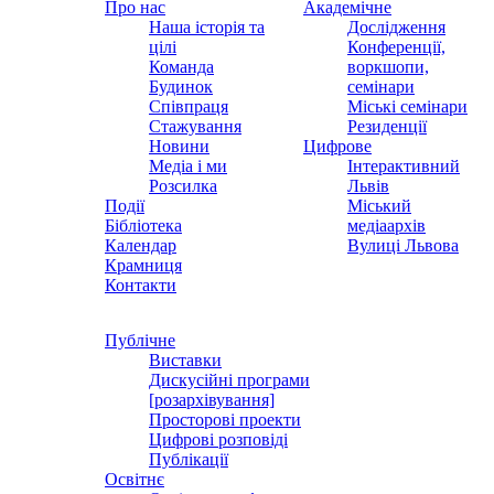
Про нас
Академічне
Наша історія та
Дослідження
цілі
Конференції,
Команда
воркшопи,
Будинок
семінари
Співпраця
Міські семінари
Стажування
Резиденції
Новини
Цифрове
Медіа і ми
Інтерактивний
Розсилка
Львів
Події
Міський
Бібліотека
медіаархів
Календар
Вулиці Львова
Крамниця
Контакти
Публічне
Виставки
Дискусійні програми
[розархівування]
Просторові проекти
Цифрові розповіді
Публікації
Освітнє