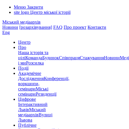
Меню
Закрити
site logo
Центр міської історії
Міський медіаархів
Новини
[розархівування]
FAQ
Про проект
Контакти
Eng
Центр
Про
Наша історія та
цілі
Команда
Будинок
Співпраця
Стажування
Новини
Меді
і ми
Розсилка
Події
Академічне
Дослідження
Конференції,
воркшопи,
семінари
Міські
семінари
Резиденції
Цифрове
Інтерактивний
Львів
Міський
медіаархів
Вулиці
Львова
Публічне