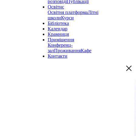
розповіді
Публікації
Освітнє
Освітня платформа
Літні
школи
Курси
Бібліотека
Календар
Крамниця
Приміщення
Конференц-
зал
Проживання
Кафе
Контакти