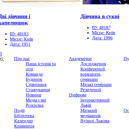
Дві дівчини і
Дівчина в сукні
капелюшок
ID:
48187
Місце:
Київ
ID:
48183
Дата:
1996
Місце:
Київ
Дата:
1951
Ї
Про нас
Академічне
Пу
5,
Наша історія та
Дослідження
цілі
Конференції,
Команда
воркшопи,
Будинок
семінари
Співпраця
Міські семінари
Стажування
Резиденції
Новини
Цифрове
Медіа і ми
Інтерактивний
Розсилка
Львів
Події
Міський
Ос
Бібліотека
медіаархів
Календар
Вулиці Львова
Крамниця