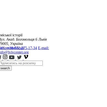
міської історії
Вул. Акад. Богомольця 6
Львів
79005, Україна
я
Тел.: +38-032-275-17-34
Новини
Медіа
E-mail:
info@lvivcenter.org
search