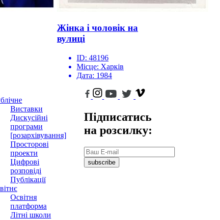
Жінка і чоловік на
вулиці
ID:
48196
Місце:
Харків
Дата:
1984
блічне
Виставки
Підписатись
Дискусійні
програми
на розсилку:
[розархівування]
Просторові
проекти
Цифрові
subscribe
розповіді
Публікації
вітнє
Освітня
платформа
Літні школи