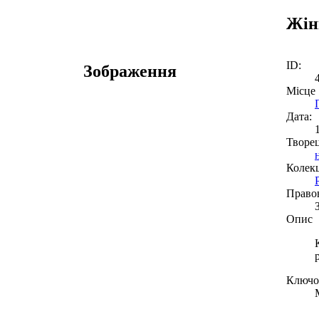
Жін
ID:
Зображення
Місце
Дата:
Творе
Колекц
Право
Опис
Ключов