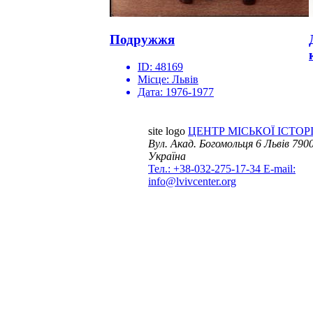
Подружжя
ID:
48169
Місце:
Львів
Дата:
1976-1977
site logo
ЦЕНТР МІСЬКОЇ ІСТОРІ
Вул. Акад. Богомольця 6
Львів 7900
Україна
Тел.: +38-032-275-17-34
E-mail:
info@lvivcenter.org