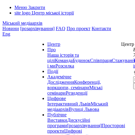
Меню
Закрити
site logo
Центр міської історії
Міський медіаархів
Новини
[розархівування]
FAQ
Про проект
Контакти
Eng
Центр
Центр 
Про
Наша історія та
цілі
Команда
Будинок
Співпраця
Стажуванн
і ми
Розсилка
Події
Академічне
Дослідження
Конференції,
воркшопи, семінари
Міські
семінари
Резиденції
Цифрове
Інтерактивний Львів
Міський
медіаархів
Вулиці Львова
Публічне
Виставки
Дискусійні
програми
[розархівування]
Просторові
проекти
Цифрові