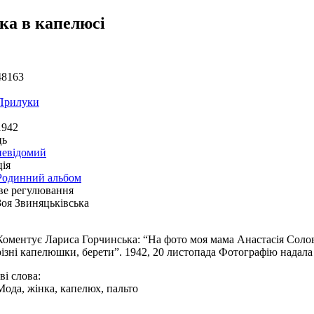
ка в капелюсі
48163
Прилуки
1942
ць
невідомий
ія
Родинний альбом
ве регулювання
Зоя Звиняцьківська
Коментує Лариса Горчинська: “На фото моя мама Анастасія Соло
різні капелюшки, берети”. 1942, 20 листопада Фотографію надала
і слова:
Мода, жінка, капелюх, пальто