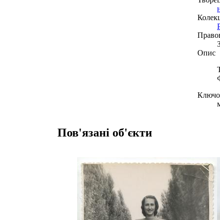
Колекц
Право
Опис
Ключов
Пов'язані об'єкти