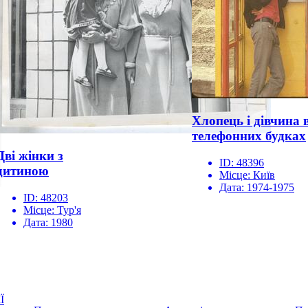
Хлопець і дівчина 
телефонних будках
Дві жінки з
ID:
48396
дитиною
Місце:
Київ
Дата:
1974-1975
ID:
48203
Місце:
Тур'я
Дата:
1980
Ї