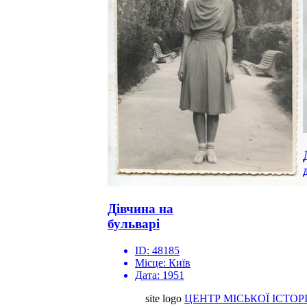
Дівчина на
бульварі
ID:
48185
Місце:
Київ
Дата:
1951
site logo
ЦЕНТР МІСЬКОЇ ІСТОРІ