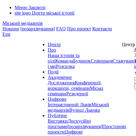
Меню
Закрити
site logo
Центр міської історії
Міський медіаархів
Новини
[розархівування]
FAQ
Про проект
Контакти
Eng
Центр
Центр 
Про
Наша історія та
цілі
Команда
Будинок
Співпраця
Стажуванн
і ми
Розсилка
Події
Академічне
Дослідження
Конференції,
воркшопи, семінари
Міські
семінари
Резиденції
Цифрове
Інтерактивний Львів
Міський
медіаархів
Вулиці Львова
Публічне
Виставки
Дискусійні
програми
[розархівування]
Просторові
проекти
Цифрові