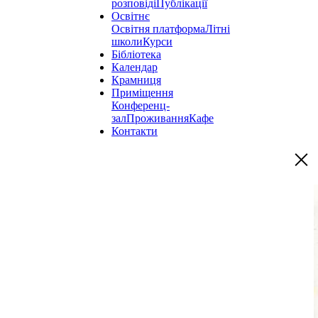
розповіді
Публікації
Освітнє
Освітня платформа
Літні
школи
Курси
Бібліотека
Календар
Крамниця
Приміщення
Конференц-
зал
Проживання
Кафе
Контакти