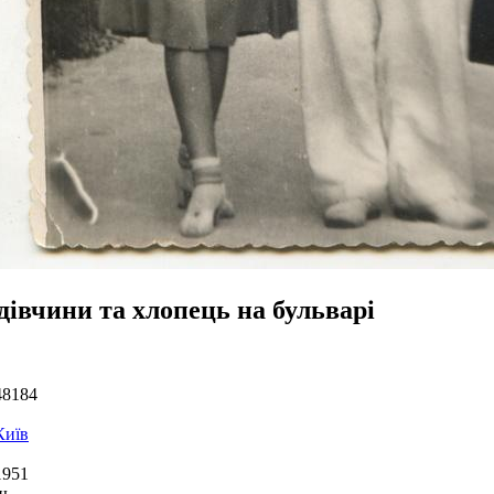
дівчини та хлопець на бульварі
48184
Київ
1951
ць