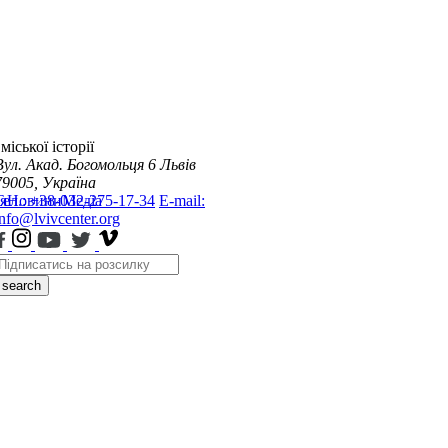
міської історії
Вул. Акад. Богомольця 6
Львів
79005, Україна
я
Тел.: +38-032-275-17-34
Новини
Медіа
E-mail:
info@lvivcenter.org
search