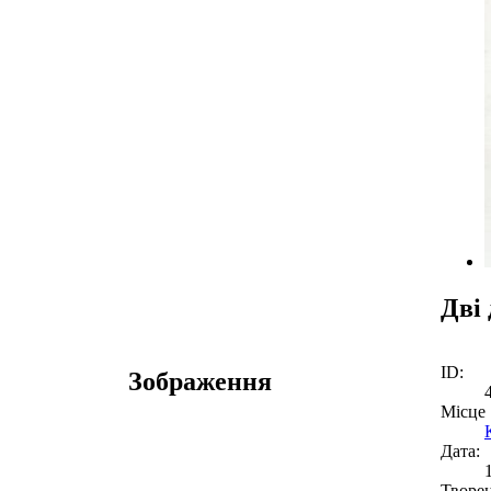
Дві 
ID:
Зображення
Місце
Дата:
Творе