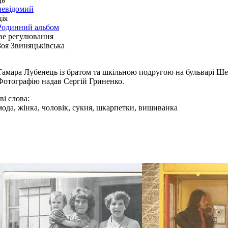
невідомий
ія
Родинний альбом
ве регулювання
Зоя Звиняцьківська
Тамара Лубенець із братом та шкільною подругою на бульварі Ше
Фотографію надав Сергій Гриненко.
і слова:
мода, жінка, чоловік, сукня, шкарпетки, вишиванка