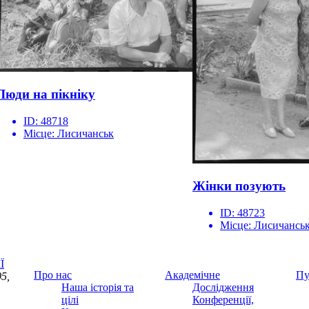
Люди на пікніку
ID:
48718
Місце:
Лисичанськ
Жінки позують
ID:
48723
Місце:
Лисичансь
Ї
Про нас
Академічне
Пу
5,
Наша історія та
Дослідження
цілі
Конференції,