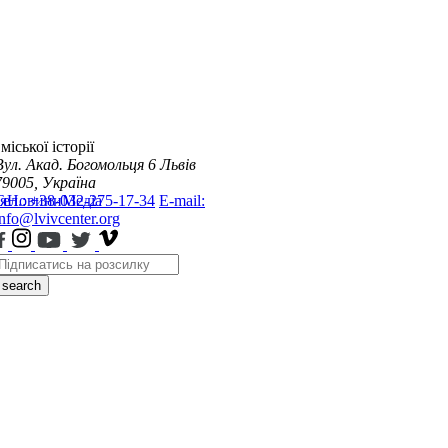
міської історії
Вул. Акад. Богомольця 6
Львів
79005, Україна
я
Тел.: +38-032-275-17-34
Новини
Медіа
E-mail:
info@lvivcenter.org
search