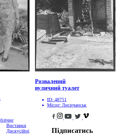
Розвалений
вуличний туалет
к
ID:
48751
Місце:
Лисичанськ
блічне
Виставки
Підписатись
Дискусійні