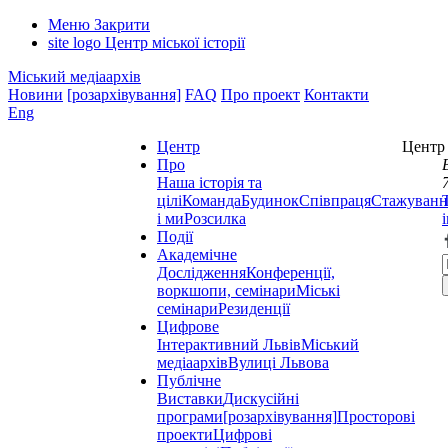
Меню
Закрити
site logo
Центр міської історії
Міський медіаархів
Новини
[розархівування]
FAQ
Про проект
Контакти
Eng
Центр
Центр 
Про
Наша історія та
цілі
Команда
Будинок
Співпраця
Стажуванн
і ми
Розсилка
Події
Академічне
Дослідження
Конференції,
воркшопи, семінари
Міські
семінари
Резиденції
Цифрове
Інтерактивний Львів
Міський
медіаархів
Вулиці Львова
Публічне
Виставки
Дискусійні
програми
[розархівування]
Просторові
проекти
Цифрові