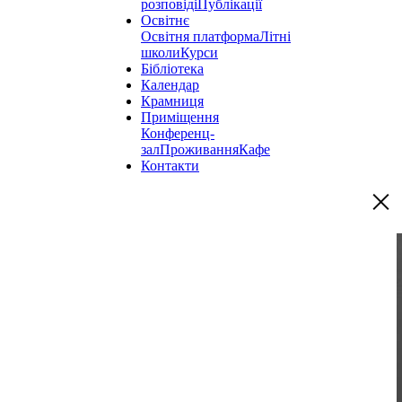
розповіді
Публікації
Освітнє
Освітня платформа
Літні
школи
Курси
Бібліотека
Календар
Крамниця
Приміщення
Конференц-
зал
Проживання
Кафе
Контакти