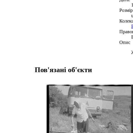
Розмір
Колекц
Право
Опис
Пов'язані об'єкти