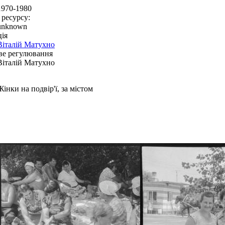
1970-1980
 ресурсу:
unknown
ія
Віталій Матухно
ве регулювання
Віталій Матухно
Жінки на подвір'ї, за містом