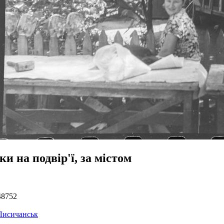
и на подвір'ї, за містом
48752
Лисичанськ