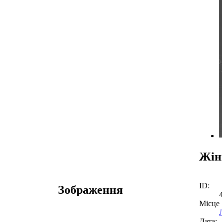
Жінк
ID:
Зображення
Місце
Дата: