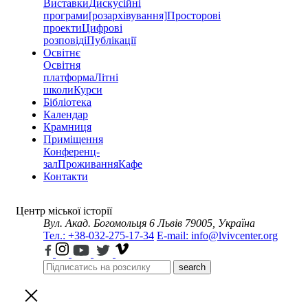
Виставки
Дискусійні
програми
[розархівування]
Просторові
проекти
Цифрові
розповіді
Публікації
Освітнє
Освітня
платформа
Літні
школи
Курси
Бібліотека
Календар
Крамниця
Приміщення
Конференц-
зал
Проживання
Кафе
Контакти
Центр міської історії
Вул. Акад. Богомольця 6
Львів 79005, Україна
Тел.: +38-032-275-17-34
E-mail: info@lvivcenter.org
search