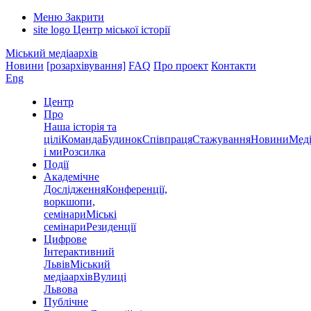
Меню
Закрити
site logo
Центр міської історії
Міський медіаархів
Новини
[розархівування]
FAQ
Про проект
Контакти
Eng
Центр
Про
Наша історія та
цілі
Команда
Будинок
Співпраця
Стажування
Новини
Меді
і ми
Розсилка
Події
Академічне
Дослідження
Конференції,
воркшопи,
семінари
Міські
семінари
Резиденції
Цифрове
Інтерактивний
Львів
Міський
медіаархів
Вулиці
Львова
Публічне