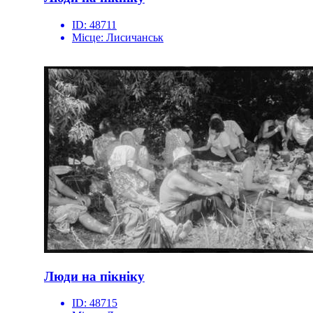
ID:
48711
Місце:
Лисичанськ
Люди на пікніку
ID:
48715