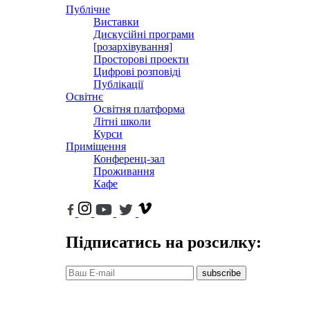
Публічне
Виставки
Дискусійні програми
[розархівування]
Просторові проекти
Цифрові розповіді
Публікації
Освітнє
Освітня платформа
Літні школи
Курси
Приміщення
Конференц-зал
Проживання
Кафе
Підписатись на розсилку:
subscribe