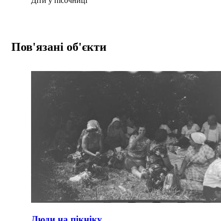
Діти у пісочниці
Пов'язані об'єкти
Люди на пікніку