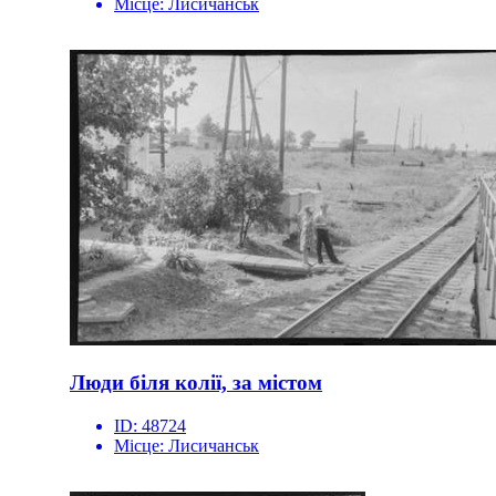
Місце:
Лисичанськ
Люди біля колії, за містом
ID:
48724
Місце:
Лисичанськ