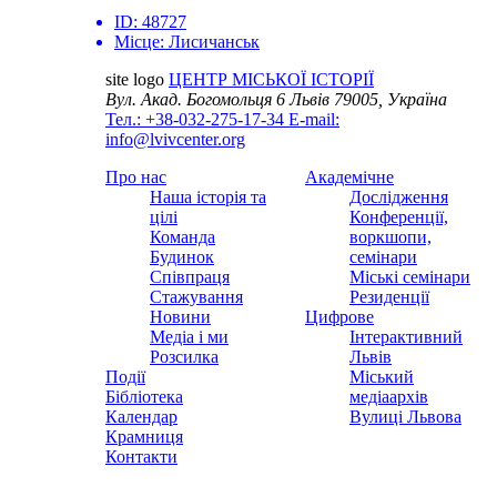
ID:
48727
Місце:
Лисичанськ
site logo
ЦЕНТР МІСЬКОЇ ІСТОРІЇ
Вул. Акад. Богомольця 6
Львів 79005, Україна
Тел.: +38-032-275-17-34
E-mail:
info@lvivcenter.org
Про нас
Академічне
Наша історія та
Дослідження
цілі
Конференції,
Команда
воркшопи,
Будинок
семінари
Співпраця
Міські семінари
Стажування
Резиденції
Новини
Цифрове
Медіа і ми
Інтерактивний
Розсилка
Львів
Події
Міський
Бібліотека
медіаархів
Календар
Вулиці Львова
Крамниця
Контакти