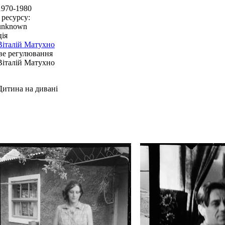
1970-1980
 ресурсу:
unknown
ія
Віталій Матухно
ве регулювання
Віталій Матухно
Дитина на дивані