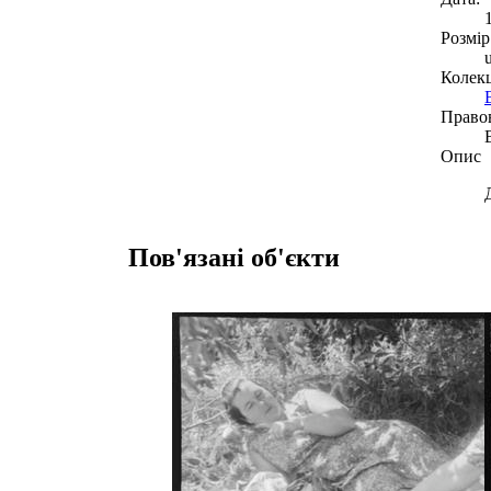
Розмір
Колекц
Право
Опис
Пов'язані об'єкти