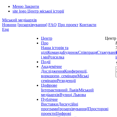
Меню
Закрити
site logo
Центр міської історії
Міський медіаархів
Новини
[розархівування]
FAQ
Про проект
Контакти
Eng
Центр
Центр 
Про
Наша історія та
цілі
Команда
Будинок
Співпраця
Стажуванн
і ми
Розсилка
Події
Академічне
Дослідження
Конференції,
воркшопи, семінари
Міські
семінари
Резиденції
Цифрове
Інтерактивний Львів
Міський
медіаархів
Вулиці Львова
Публічне
Виставки
Дискусійні
програми
[розархівування]
Просторові
проекти
Цифрові