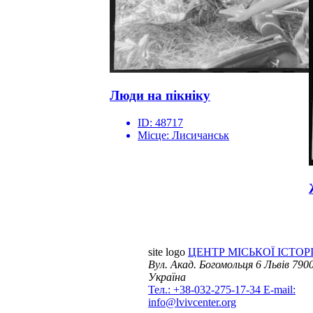
Люди на пікніку
ID:
48717
Місце:
Лисичанськ
site logo
ЦЕНТР МІСЬКОЇ ІСТОРІ
Вул. Акад. Богомольця 6
Львів 7900
Україна
Тел.: +38-032-275-17-34
E-mail:
info@lvivcenter.org