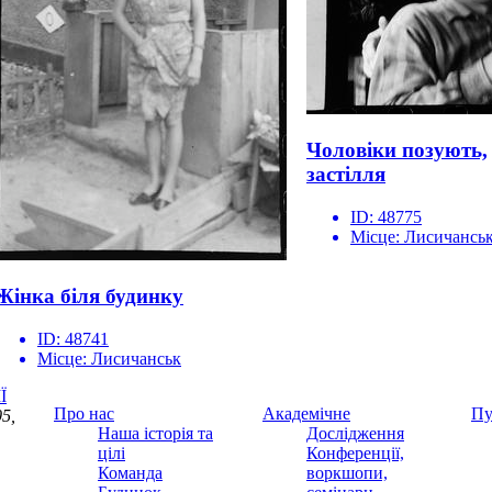
Чоловіки позують,
застілля
ID:
48775
Місце:
Лисичансь
Жінка біля будинку
ID:
48741
Місце:
Лисичанськ
Ї
Про нас
Академічне
Пу
5,
Наша історія та
Дослідження
цілі
Конференції,
Команда
воркшопи,