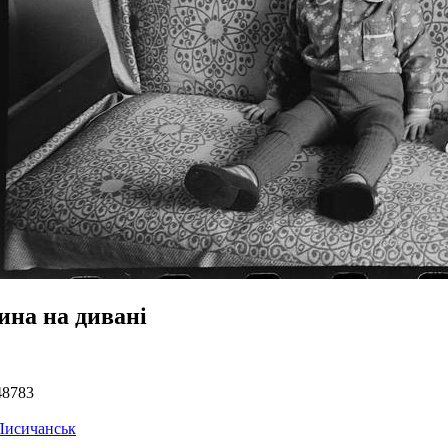
ина на дивані
48783
Лисичанськ