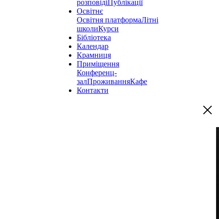
розповіді
Публікації
Освітнє
Освітня платформа
Літні
школи
Курси
Бібліотека
Календар
Крамниця
Приміщення
Конференц-
зал
Проживання
Кафе
Контакти