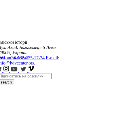
міської історії
Вул. Акад. Богомольця 6
Львів
79005, Україна
я
Тел.: +38-032-275-17-34
Новини
Медіа
E-mail:
info@lvivcenter.org
search