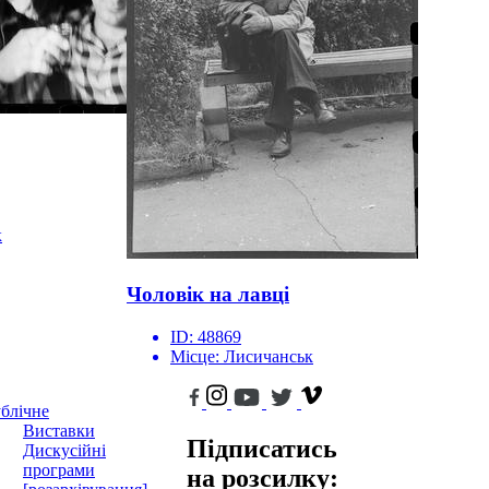
к
Чоловік на лавці
ID:
48869
Місце:
Лисичанськ
блічне
Виставки
Підписатись
Дискусійні
програми
на розсилку: