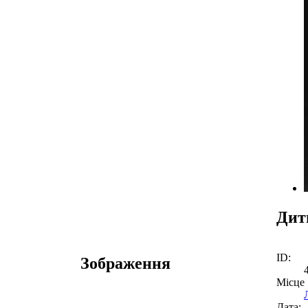
Дит
ID:
Зображення
Місце
Дата: