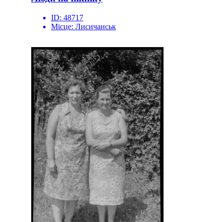
ID:
48717
Місце:
Лисичанськ