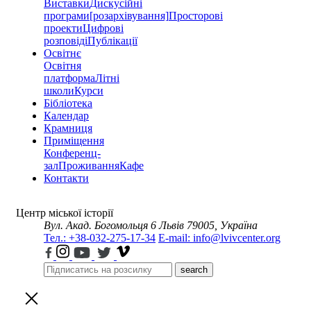
Виставки
Дискусійні
програми
[розархівування]
Просторові
проекти
Цифрові
розповіді
Публікації
Освітнє
Освітня
платформа
Літні
школи
Курси
Бібліотека
Календар
Крамниця
Приміщення
Конференц-
зал
Проживання
Кафе
Контакти
Центр міської історії
Вул. Акад. Богомольця 6
Львів 79005, Україна
Тел.: +38-032-275-17-34
E-mail: info@lvivcenter.org
search