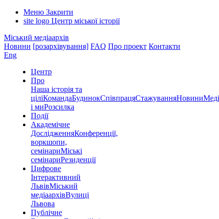
Меню
Закрити
site logo
Центр міської історії
Міський медіаархів
Новини
[розархівування]
FAQ
Про проект
Контакти
Eng
Центр
Про
Наша історія та
цілі
Команда
Будинок
Співпраця
Стажування
Новини
Меді
і ми
Розсилка
Події
Академічне
Дослідження
Конференції,
воркшопи,
семінари
Міські
семінари
Резиденції
Цифрове
Інтерактивний
Львів
Міський
медіаархів
Вулиці
Львова
Публічне