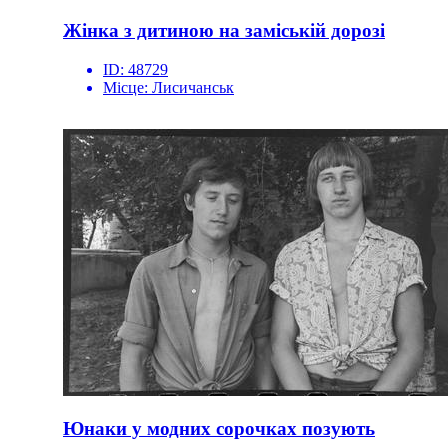
Жінка з дитиною на заміській дорозі
ID:
48729
Місце:
Лисичанськ
Юнаки у модних сорочках позують