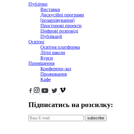
Публічне
Виставки
Дискусійні програми
[розархівування]
Просторові проекти
Цифрові розповіді
Публікації
Освітнє
Освітня платформа
Літні школи
Курси
Приміщення
Конференц-зал
Проживання
Кафе
Підписатись на розсилку:
subscribe