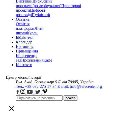
Виставки
Дискусійні
програми
[розархівування]
Просторові
проекти
Цифрові
розповіді
Публікації
Освітнє
Освітня
платформа
Літні
школи
Курси
Бібліотека
Календар
Крамниця
Приміщення
Конференц-
зал
Проживання
Кафе
Контакти
Центр міської історії
Вул. Акад. Богомольця 6
Львів 79005, Україна
Тел.: +38-032-275-17-34
E-mail: info@lvivcenter.org
search