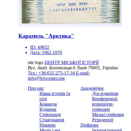
Карамель "Арктика"
ID:
49832
Дата:
1962-1970
site logo
ЦЕНТР МІСЬКОЇ ІСТОРІЇ
Вул. Акад. Богомольця 6
Львів 79005, Україна
Тел.: +38-032-275-17-34
E-mail:
info@lvivcenter.org
Про нас
Академічне
Наша історія та
Дослідження
цілі
Конференції,
Команда
воркшопи,
Будинок
семінари
Співпраця
Міські семінари
Стажування
Резиденції
Новини
Цифрове
Медіа і ми
Інтерактивний