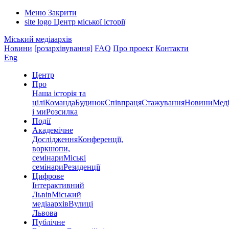
Меню
Закрити
site logo
Центр міської історії
Міський медіаархів
Новини
[розархівування]
FAQ
Про проект
Контакти
Eng
Центр
Про
Наша історія та
цілі
Команда
Будинок
Співпраця
Стажування
Новини
Меді
і ми
Розсилка
Події
Академічне
Дослідження
Конференції,
воркшопи,
семінари
Міські
семінари
Резиденції
Цифрове
Інтерактивний
Львів
Міський
медіаархів
Вулиці
Львова
Публічне