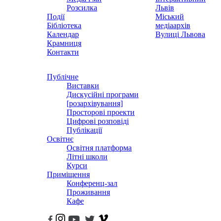
Розсилка
Львів
Події
Міський
Бібліотека
медіаархів
Календар
Вулиці Львова
Крамниця
Контакти
Публічне
Виставки
Дискусійні програми
[розархівування]
Просторові проекти
Цифрові розповіді
Публікації
Освітнє
Освітня платформа
Літні школи
Курси
Приміщення
Конференц-зал
Проживання
Кафе