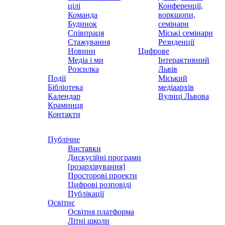
цілі
Конференції,
Команда
воркшопи,
Будинок
семінари
Співпраця
Міські семінари
Стажування
Резиденції
Новини
Цифрове
Медіа і ми
Інтерактивний
Розсилка
Львів
Події
Міський
Бібліотека
медіаархів
Календар
Вулиці Львова
Крамниця
Контакти
Публічне
Виставки
Дискусійні програми
[розархівування]
Просторові проекти
Цифрові розповіді
Публікації
Освітнє
Освітня платформа
Літні школи