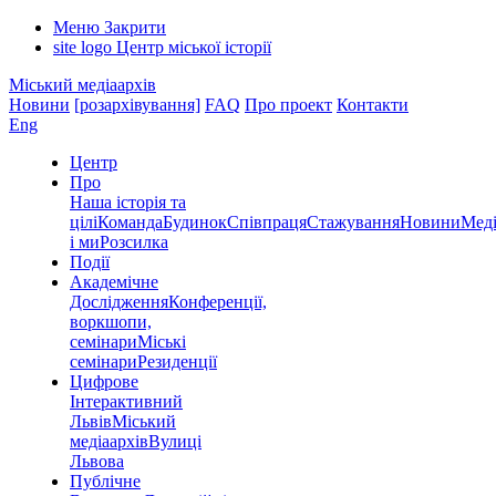
Меню
Закрити
site logo
Центр міської історії
Міський медіаархів
Новини
[розархівування]
FAQ
Про проект
Контакти
Eng
Центр
Про
Наша історія та
цілі
Команда
Будинок
Співпраця
Стажування
Новини
Меді
і ми
Розсилка
Події
Академічне
Дослідження
Конференції,
воркшопи,
семінари
Міські
семінари
Резиденції
Цифрове
Інтерактивний
Львів
Міський
медіаархів
Вулиці
Львова
Публічне