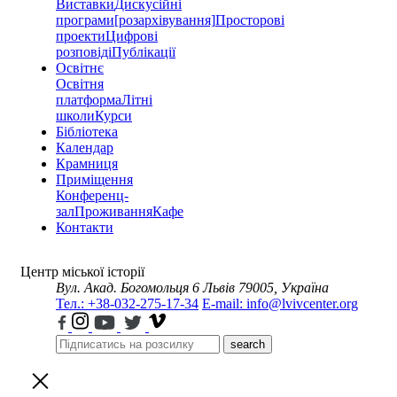
Виставки
Дискусійні
програми
[розархівування]
Просторові
проекти
Цифрові
розповіді
Публікації
Освітнє
Освітня
платформа
Літні
школи
Курси
Бібліотека
Календар
Крамниця
Приміщення
Конференц-
зал
Проживання
Кафе
Контакти
Центр міської історії
Вул. Акад. Богомольця 6
Львів 79005, Україна
Тел.: +38-032-275-17-34
E-mail: info@lvivcenter.org
search