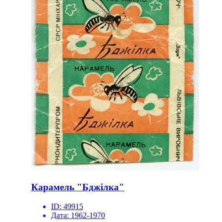
Карамель "Бджілка"
ID:
49915
Дата:
1962-1970