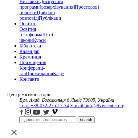
Виставки
Дискусійні
програми
[розархівування]
Просторові
проекти
Цифрові
розповіді
Публікації
Освітнє
Освітня
платформа
Літні
школи
Курси
Бібліотека
Календар
Крамниця
Приміщення
Конференц-
зал
Проживання
Кафе
Контакти
Центр міської історії
Вул. Акад. Богомольця 6
Львів 79005, Україна
Тел.: +38-032-275-17-34
E-mail: info@lvivcenter.org
search