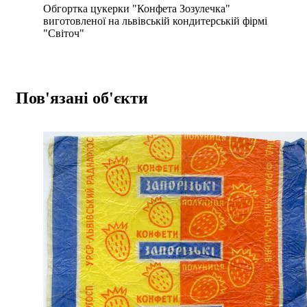
Обгортка цукерки "Конфета Зозулечка"
виготовленої на львівській кондитерській фірмі
"Світоч"
Пов'язані об'єкти