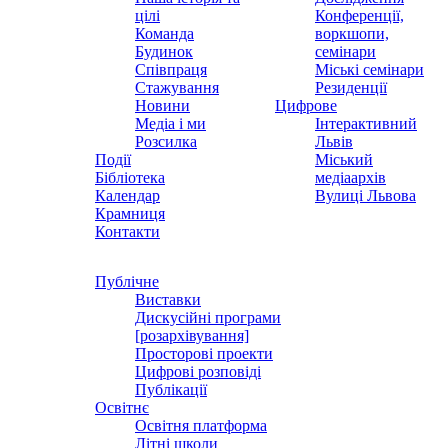
цілі
Конференції,
Команда
воркшопи,
Будинок
семінари
Співпраця
Міські семінари
Стажування
Резиденції
Новини
Цифрове
Медіа і ми
Інтерактивний
Розсилка
Львів
Події
Міський
Бібліотека
медіаархів
Календар
Вулиці Львова
Крамниця
Контакти
Публічне
Виставки
Дискусійні програми
[розархівування]
Просторові проекти
Цифрові розповіді
Публікації
Освітнє
Освітня платформа
Літні школи