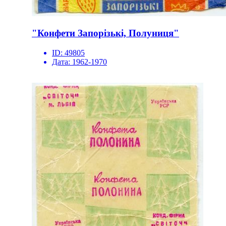
"Конфети Запорізькі, Полуниця"
ID:
49805
Дата:
1962-1970