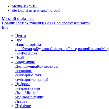
Меню
Закрити
site logo
Центр міської історії
Міський медіаархів
Новини
[розархівування]
FAQ
Про проект
Контакти
Eng
Центр
Про
Наша історія та
цілі
Команда
Будинок
Співпраця
Стажування
Новини
Меді
і ми
Розсилка
Події
Академічне
Дослідження
Конференції,
воркшопи,
семінари
Міські
семінари
Резиденції
Цифрове
Інтерактивний
Львів
Міський
медіаархів
Вулиці
Львова
Публічне