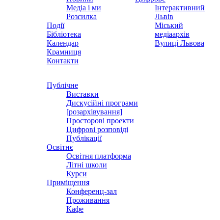
Медіа і ми
Інтерактивний
Розсилка
Львів
Події
Міський
Бібліотека
медіаархів
Календар
Вулиці Львова
Крамниця
Контакти
Публічне
Виставки
Дискусійні програми
[розархівування]
Просторові проекти
Цифрові розповіді
Публікації
Освітнє
Освітня платформа
Літні школи
Курси
Приміщення
Конференц-зал
Проживання
Кафе