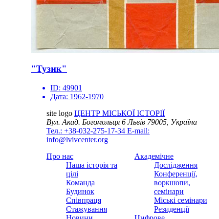
"Тузик"
ID:
49901
Дата:
1962-1970
site logo
ЦЕНТР МІСЬКОЇ ІСТОРІЇ
Вул. Акад. Богомольця 6
Львів 79005, Україна
Тел.: +38-032-275-17-34
E-mail:
info@lvivcenter.org
Про нас
Академічне
Наша історія та
Дослідження
цілі
Конференції,
Команда
воркшопи,
Будинок
семінари
Співпраця
Міські семінари
Стажування
Резиденції
Новини
Цифрове