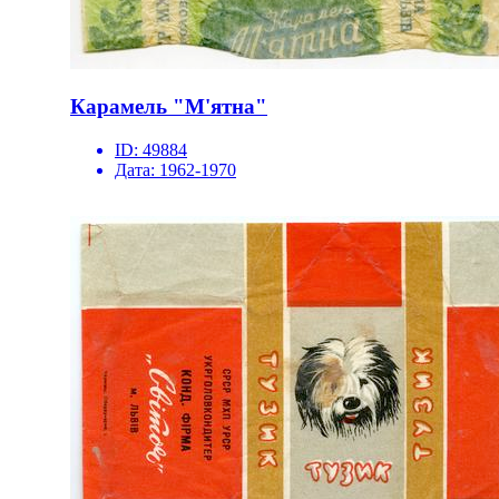
Карамель "М'ятна"
ID:
49884
Дата:
1962-1970