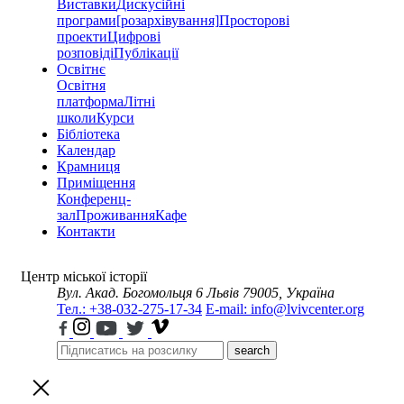
Виставки
Дискусійні
програми
[розархівування]
Просторові
проекти
Цифрові
розповіді
Публікації
Освітнє
Освітня
платформа
Літні
школи
Курси
Бібліотека
Календар
Крамниця
Приміщення
Конференц-
зал
Проживання
Кафе
Контакти
Центр міської історії
Вул. Акад. Богомольця 6
Львів 79005, Україна
Тел.: +38-032-275-17-34
E-mail: info@lvivcenter.org
search