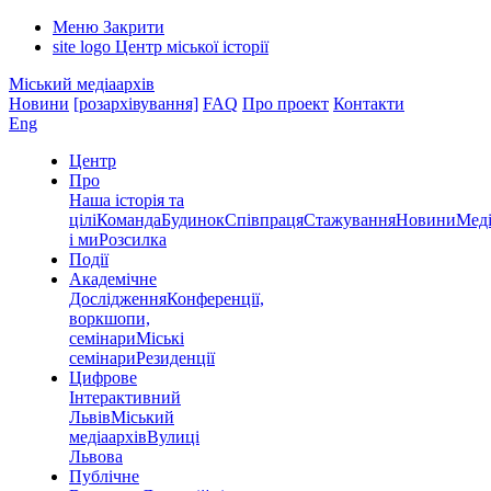
Меню
Закрити
site logo
Центр міської історії
Міський медіаархів
Новини
[розархівування]
FAQ
Про проект
Контакти
Eng
Центр
Про
Наша історія та
цілі
Команда
Будинок
Співпраця
Стажування
Новини
Меді
і ми
Розсилка
Події
Академічне
Дослідження
Конференції,
воркшопи,
семінари
Міські
семінари
Резиденції
Цифрове
Інтерактивний
Львів
Міський
медіаархів
Вулиці
Львова
Публічне