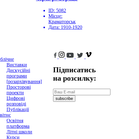
ID:
5082
Місце:
Краматорськ
Дата:
1910-1920
блічне
Виставки
Підписатись
Дискусійні
програми
на розсилку:
[розархівування]
Просторові
проекти
Цифрові
subscribe
розповіді
Публікації
вітнє
Освітня
платформа
Літні школи
Курси