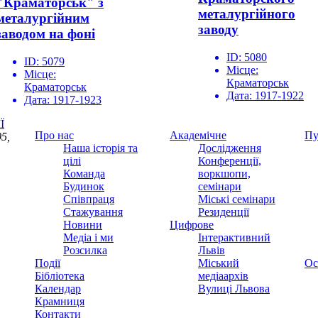
"Краматорськ" з
металургійного
металургійним
заводу
заводом на фоні
ID:
5080
ID:
5079
Місце:
Місце:
Краматорськ
Краматорськ
Дата:
1917-1922
Дата:
1917-1923
Ї
Про нас
Академічне
Пу
5,
Наша історія та
Дослідження
цілі
Конференції,
Команда
воркшопи,
Будинок
семінари
Співпраця
Міські семінари
Стажування
Резиденції
Новини
Цифрове
Медіа і ми
Інтерактивний
Розсилка
Львів
Події
Міський
Ос
Бібліотека
медіаархів
Календар
Вулиці Львова
Крамниця
Контакти