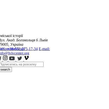
міської історії
Вул. Акад. Богомольця 6
Львів
79005, Україна
я
Тел.: +38-032-275-17-34
Новини
Медіа
E-mail:
info@lvivcenter.org
search