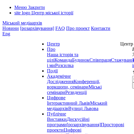
Меню
Закрити
site logo
Центр міської історії
Міський медіаархів
Новини
[розархівування]
FAQ
Про проект
Контакти
Eng
Центр
Центр 
Про
Наша історія та
цілі
Команда
Будинок
Співпраця
Стажуванн
і ми
Розсилка
Події
Академічне
Дослідження
Конференції,
воркшопи, семінари
Міські
семінари
Резиденції
Цифрове
Інтерактивний Львів
Міський
медіаархів
Вулиці Львова
Публічне
Виставки
Дискусійні
програми
[розархівування]
Просторові
проекти
Цифрові