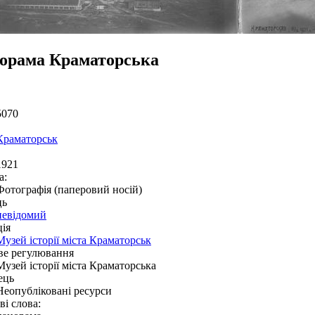
орама Краматорська
5070
Краматорськ
1921
а:
Фотографія (паперовий носій)
ць
невідомий
ія
Музей історії міста Краматорськ
ве регулювання
Музей історії міста Краматорська
ець
Неопубліковані ресурси
і слова: