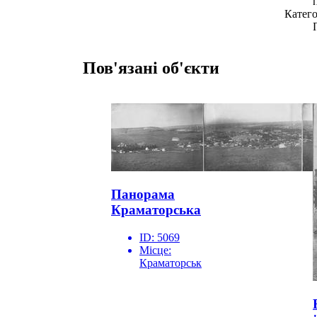
Катего
Пов'язані об'єкти
Панорама
Краматорська
ID:
5069
Місце:
Краматорськ