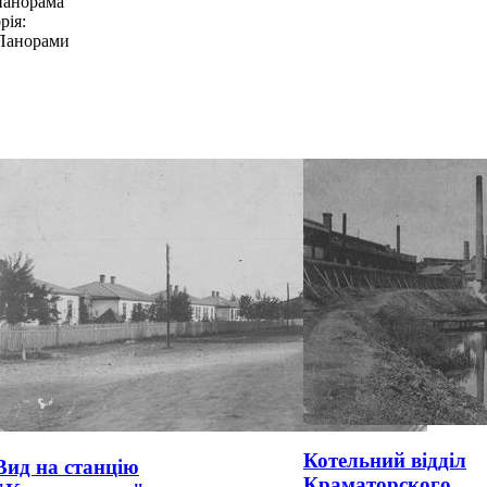
панорама
рія:
Панорами
Котельний відділ
Вид на станцію
Краматорского