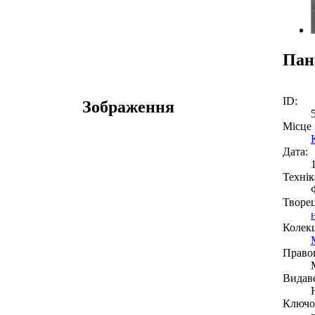
Пан
ID:
Зображення
Місце
Дата:
Технік
Творе
Колекц
Право
Видав
Ключов