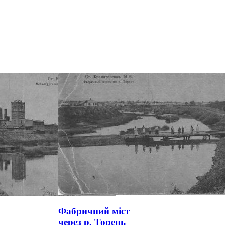
Фабричний міст
через р. Торець