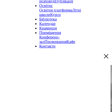
розповіді
Публікації
Освітнє
Освітня платформа
Літні
школи
Курси
Бібліотека
Календар
Крамниця
Приміщення
Конференц-
зал
Проживання
Кафе
Контакти