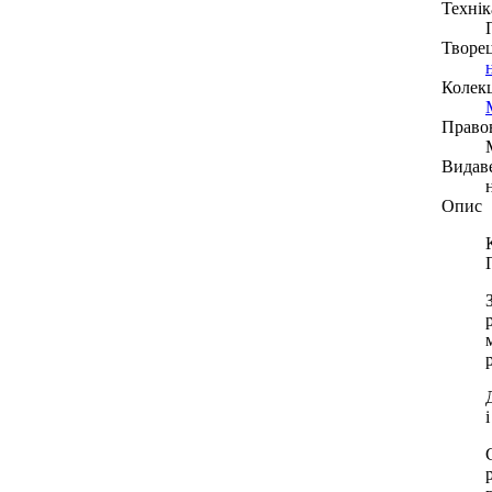
Технік
Творе
Колекц
Право
Видав
Опис