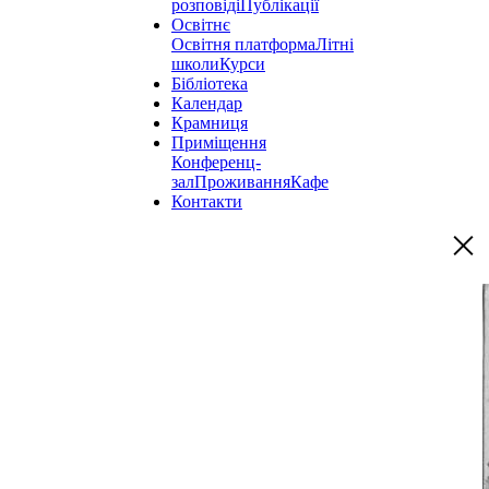
розповіді
Публікації
Освітнє
Освітня платформа
Літні
школи
Курси
Бібліотека
Календар
Крамниця
Приміщення
Конференц-
зал
Проживання
Кафе
Контакти