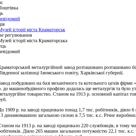
а:
Поштівка
ць
невідомий
ія
Музей історії міста Краматорськ
ве регулювання
Музей історії міста Краматорська
ець
невідомий
Краматорський металургійний завод розташовано розташовано біл
Південної залізниці Ізюмського повіту, Харківської губернії.
Завод побудовано на базі механічного та котельного цехів фірми 
р. до машинобудівного профілю додалась ще металургія та було 
металургійне товариство. Станом на 1913 р. основний капітал тов
руб.
До 1909 р. на заводі працювало понад 1,7 тис. робітників, діяло 
і 3 динамомашини загальною силою в 7,5 тис. к.с. Річне виробниц
Станом на 1913 р. на заводі працювало 220 службовців, в тому числ
робітників. Діяло 265 машин загальною потужністю 22,1 тис. к.с. 