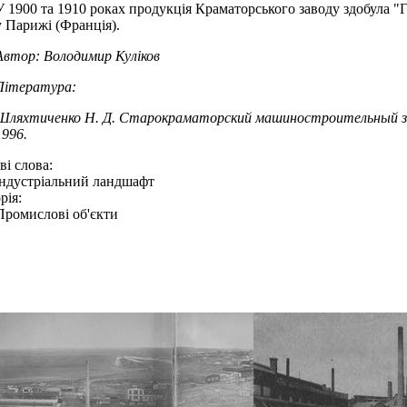
У 1900 та 1910 роках продукція Краматорського заводу здобула "
у Парижі (Франція).
Автор: Володимир Куліков
Література:
Шляхтиченко Н. Д. Старокраматорский машиностроительный зав
1996.
і слова:
індустріальний ландшафт
рія:
Промислові об'єкти