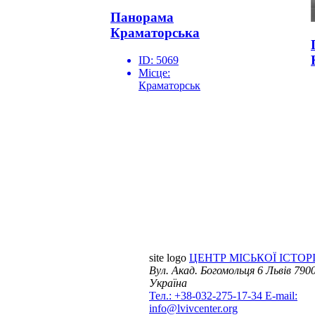
Панорама
Краматорська
ID:
5069
Місце:
Краматорськ
site logo
ЦЕНТР МІСЬКОЇ ІСТОРІ
Вул. Акад. Богомольця 6
Львів 7900
Україна
Тел.: +38-032-275-17-34
E-mail:
info@lvivcenter.org