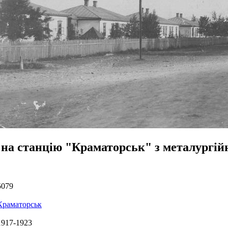
 на станцію "Краматорськ" з металургій
5079
Краматорськ
1917-1923