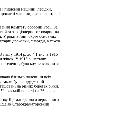
 і підйомні машини, лебідки,
прокатні машини, преси, сортове і
ання Комітету оборони Росії. За
 вийти з акціонерного товариства,
и. У роки війни, окрім основних
нітарні двоколки, снаряди, а також
 тис. у 1914 р. до 4,1 тис. в 1916
и жінок. У 1915 р. нестачу
го населення, було компенсовано за
цювало близько половини всіх
в, також був споруджений
зташовані на різних берегах річки.
Черкаській волості на 36 років.
 назву Краматорського державного
д діє як Старокраматорський