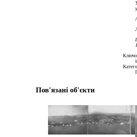
Ключов
Катего
Пов'язані об'єкти