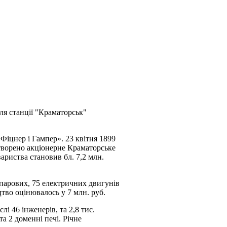
я станції "Краматорськ"
«Фіцнер і Гампер». 23 квітня 1899
утворено акціонерне Краматорське
ариства становив бл. 7,2 млн.
6 парових, 75 електричних двигунів
тво оцінювалось у 7 млн. руб.
і 46 інженерів, та 2,8 тис.
та 2 доменні печі. Річне