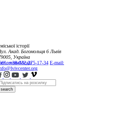
міської історії
Вул. Акад. Богомольця 6
Львів
79005, Україна
я
Тел.: +38-032-275-17-34
Новини
Медіа
E-mail:
info@lvivcenter.org
search