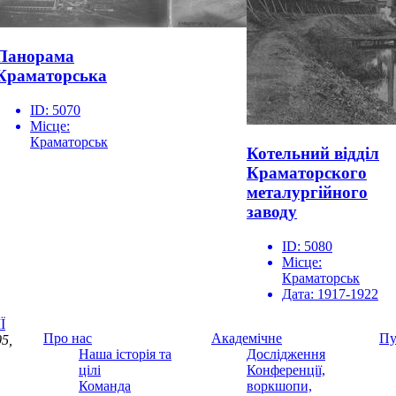
Панорама
Краматорська
ID:
5070
Місце:
Краматорськ
Котельний відділ
Краматорского
металургійного
заводу
ID:
5080
Місце:
Краматорськ
Дата:
1917-1922
Ї
Про нас
Академічне
Пу
5,
Наша історія та
Дослідження
цілі
Конференції,
Команда
воркшопи,