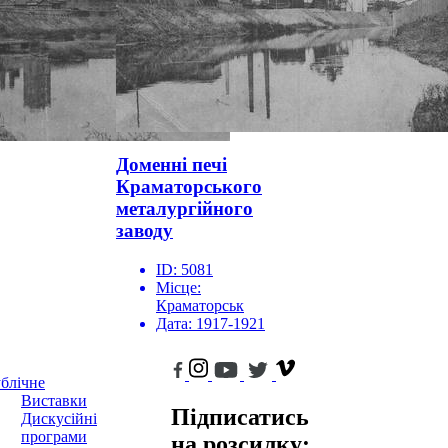
Доменні печі
Краматорського
металургійного
заводу
ID:
5081
Місце:
Краматорськ
Дата:
1917-1921
блічне
Виставки
Підписатись
Дискусійні
програми
на розсилку: