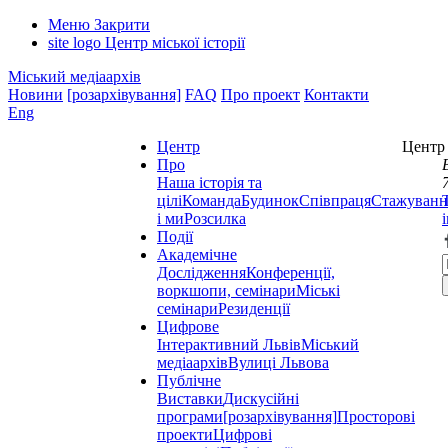
Меню
Закрити
site logo
Центр міської історії
Міський медіаархів
Новини
[розархівування]
FAQ
Про проект
Контакти
Eng
Центр
Центр 
Про
Наша історія та
цілі
Команда
Будинок
Співпраця
Стажуванн
і ми
Розсилка
Події
Академічне
Дослідження
Конференції,
воркшопи, семінари
Міські
семінари
Резиденції
Цифрове
Інтерактивний Львів
Міський
медіаархів
Вулиці Львова
Публічне
Виставки
Дискусійні
програми
[розархівування]
Просторові
проекти
Цифрові