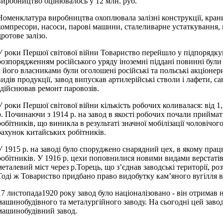
виробництво оцінювалось у 12 млн. руб.
Номенклатура виробництва охоплювала залізні конструкції, крани
компресори, насоси, парові машини, сталеливарне устаткування, 
дротове залізо.
У роки Першої світової війни Товариство перейшло у підпорядкув
розпорядженням російського уряду іноземні піддані повинні були
а його власниками були оголошені російські та польські акціонер
видів продукції, завод випускав артилерійські стволи і лафети, са
здійснював ремонт паровозів.
У роки Першої світової війни кількість робочих коливалася: від 1,3
р. Починаючи з 1914 р. на завод в якості робочих почали приймат
робітників, що виникла в результаті значної мобілізації чоловічо
рахунок китайських робітників.
У 1915 р. на заводі було споруджено снарядний цех, в якому пра
робітників. У 1916 р. цехи поповнилися новими видами верстаті
металевий міст через р.Торець, що з’єднав заводські території, ро
Тоді ж Товариство придбано право видобутку кам’яного вугілля в 
17 листопада1920 року завод було націоналізовано - він отримав
машинобудівного та металургійного заводу. На сьогодні цей заво
машинобудівний завод.