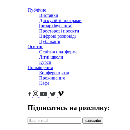
Публічне
Виставки
Дискусійні програми
[розархівування]
Просторові проекти
Цифрові розповіді
Публікації
Освітнє
Освітня платформа
Літні школи
Курси
Приміщення
Конференц-зал
Проживання
Кафе
Підписатись на розсилку:
subscribe