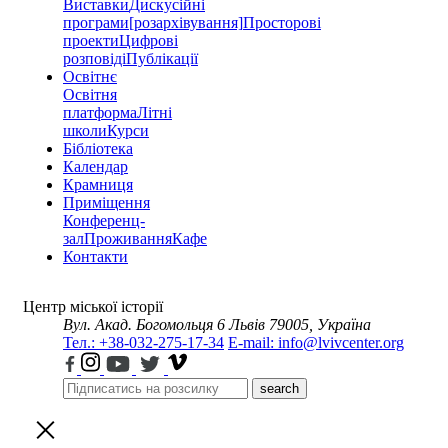
Виставки
Дискусійні
програми
[розархівування]
Просторові
проекти
Цифрові
розповіді
Публікації
Освітнє
Освітня
платформа
Літні
школи
Курси
Бібліотека
Календар
Крамниця
Приміщення
Конференц-
зал
Проживання
Кафе
Контакти
Центр міської історії
Вул. Акад. Богомольця 6
Львів 79005, Україна
Тел.: +38-032-275-17-34
E-mail: info@lvivcenter.org
search