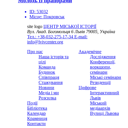
Молодь із прапорами
ID:
53032
Місце:
Покровськ
site logo
ЦЕНТР МІСЬКОЇ ІСТОРІЇ
Вул. Акад. Богомольця 6
Львів 79005, Україна
Тел.: +38-032-275-17-34
E-mail:
info@lvivcenter.org
Про нас
Академічне
Наша історія та
Дослідження
цілі
Конференції,
Команда
воркшопи,
Будинок
семінари
Співпраця
Міські семінари
Стажування
Резиденції
Новини
Цифрове
Медіа і ми
Інтерактивний
Розсилка
Львів
Події
Міський
Бібліотека
медіаархів
Календар
Вулиці Львова
Крамниця
Контакти