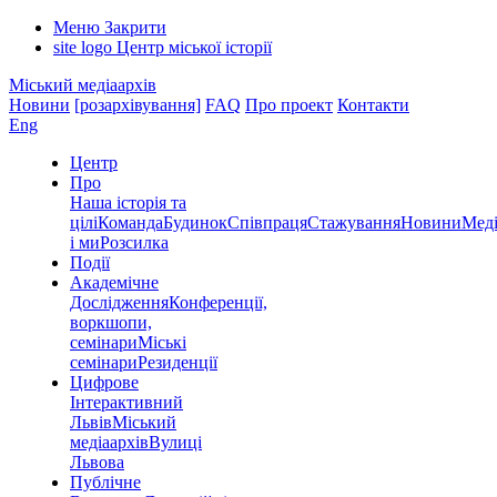
Меню
Закрити
site logo
Центр міської історії
Міський медіаархів
Новини
[розархівування]
FAQ
Про проект
Контакти
Eng
Центр
Про
Наша історія та
цілі
Команда
Будинок
Співпраця
Стажування
Новини
Меді
і ми
Розсилка
Події
Академічне
Дослідження
Конференції,
воркшопи,
семінари
Міські
семінари
Резиденції
Цифрове
Інтерактивний
Львів
Міський
медіаархів
Вулиці
Львова
Публічне