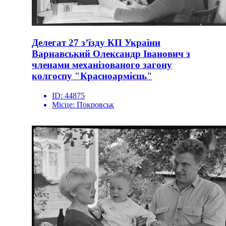
Делегат 27 з’їзду КП України
Варнавський Олександр Іванович з
членами механізованого загону
колгоспу "Красноармієць"
ID:
44875
Місце:
Покровськ