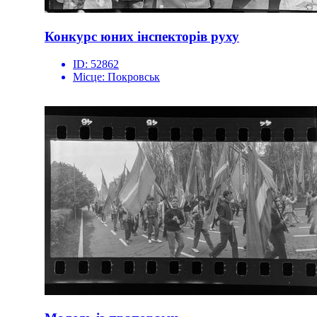
Конкурс юних інспекторів руху
ID:
52862
Місце:
Покровськ