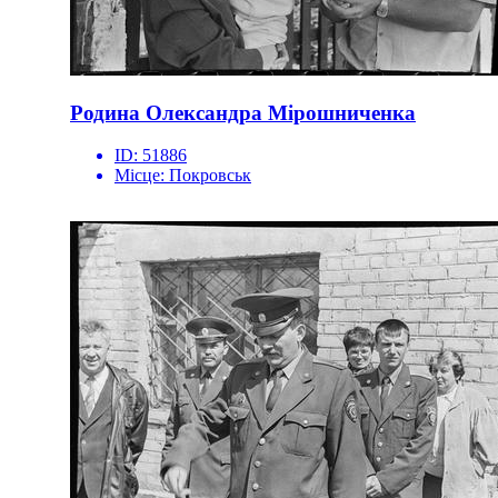
Родина Олександра Мірошниченка
ID:
51886
Місце:
Покровськ