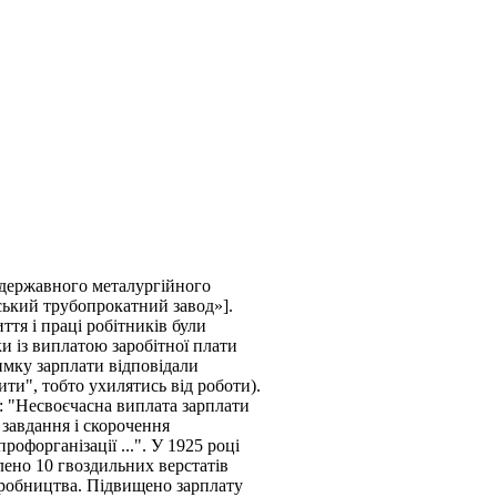
 державного металургійного
ський трубопрокатний завод»].
ття і праці робітників були
и із виплатою заробітної плати
имку зарплати відповідали
ити", тобто ухилятись від роботи).
и: "Несвоєчасна виплата зарплати
 завдання і скорочення
офорганізації ...". У 1925 році
лено 10 гвоздильних верстатів
иробництва. Підвищено зарплату