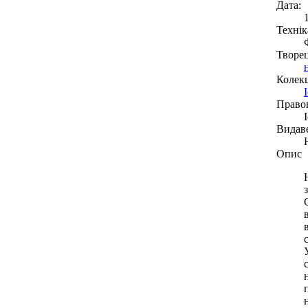
Дата:
Технік
Творе
Колекц
Право
Видав
Опис