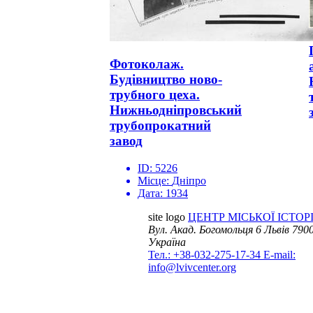
Фотоколаж.
Будівництво ново-
трубного цеха.
Нижньодніпровський
трубопрокатний
завод
ID:
5226
Місце:
Дніпро
Дата:
1934
site logo
ЦЕНТР МІСЬКОЇ ІСТОРІ
Вул. Акад. Богомольця 6
Львів 7900
Україна
Тел.: +38-032-275-17-34
E-mail:
info@lvivcenter.org