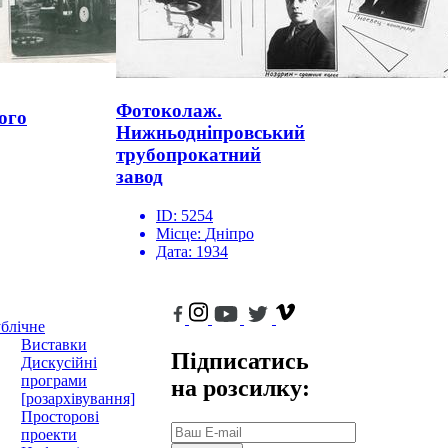
Фотоколаж.
ого
Нижньодніпровський
трубопрокатний
завод
ID:
5254
Місце:
Дніпро
Дата:
1934
блічне
Виставки
Підписатись
Дискусійні
програми
на розсилку:
[розархівування]
Просторові
проекти