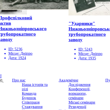
Профспілковий
актив
"Ударники"
Нижньодніпровського
Нижньодніпровськ
трубопрокатного
трубопрокатного
заводу
заводу
ID:
5236
ID:
5243
Місце:
Дніпро
Місце:
Дніпро
Дата:
1924
Дата:
1935
Ї
Про нас
Академічне
Пу
5,
Наша історія та
Дослідження
цілі
Конференції,
Команда
воркшопи,
Будинок
семінари
Співпраця
Міські семінари
Стажування
Резиденції