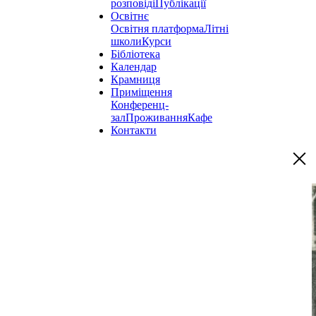
розповіді
Публікації
Освітнє
Освітня платформа
Літні
школи
Курси
Бібліотека
Календар
Крамниця
Приміщення
Конференц-
зал
Проживання
Кафе
Контакти