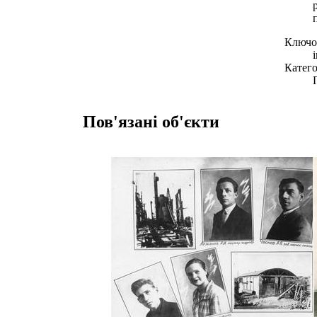
Ключов
Катего
Пов'язані об'єкти