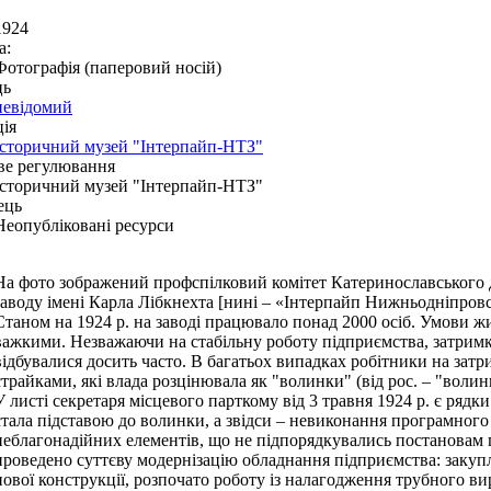
1924
а:
Фотографія (паперовий носій)
ць
невідомий
ія
Історичний музей "Інтерпайп-НТЗ"
ве регулювання
Історичний музей "Інтерпайп-НТЗ"
ець
Неопубліковані ресурси
На фото зображений профспілковий комітет Катеринославського
заводу імені Карла Лібкнехта [нині – «Інтерпайп Нижньодніпров
Станом на 1924 р. на заводі працювало понад 2000 осіб. Умови жи
важкими. Незважаючи на стабільну роботу підприємства, затримк
відбувалися досить часто. В багатьох випадках робітники на затр
страйками, які влада розцінювала як "волинки" (від рос. – "волин
У листі секретаря місцевого парткому від 3 травня 1924 р. є рядк
стала підставою до волинки, а звідси – невиконання програмного
неблагонадійних елементів, що не підпорядкувались постановам пр
проведено суттєву модернізацію обладнання підприємства: закуп
нової конструкції, розпочато роботу із налагодження трубного в