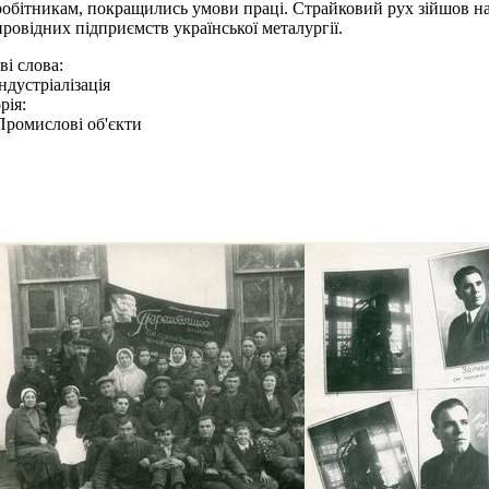
робітникам, покращились умови праці. Страйковий рух зійшов нан
провідних підприємств української металургії.
і слова:
індустріалізація
рія:
Промислові об'єкти