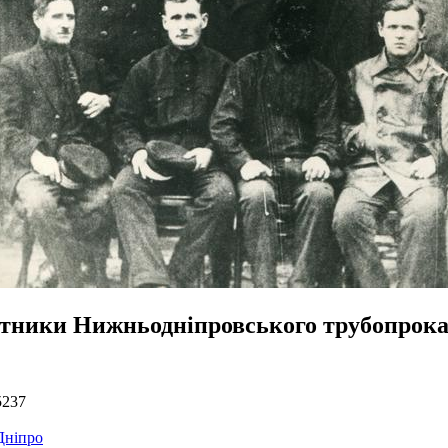
ітники Нижньодніпровського трубопрока
5237
Дніпро