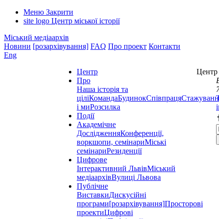
Меню
Закрити
site logo
Центр міської історії
Міський медіаархів
Новини
[розархівування]
FAQ
Про проект
Контакти
Eng
Центр
Центр 
Про
Наша історія та
цілі
Команда
Будинок
Співпраця
Стажуванн
і ми
Розсилка
Події
Академічне
Дослідження
Конференції,
воркшопи, семінари
Міські
семінари
Резиденції
Цифрове
Інтерактивний Львів
Міський
медіаархів
Вулиці Львова
Публічне
Виставки
Дискусійні
програми
[розархівування]
Просторові
проекти
Цифрові