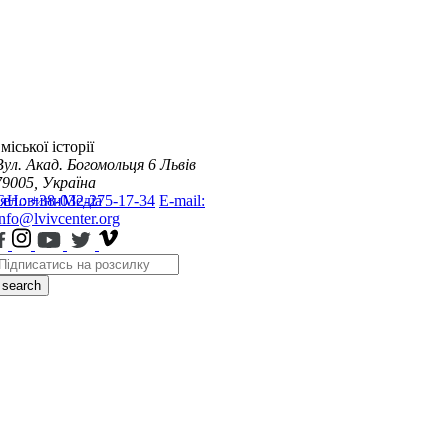
міської історії
Вул. Акад. Богомольця 6
Львів
79005, Україна
я
Тел.: +38-032-275-17-34
Новини
Медіа
E-mail:
info@lvivcenter.org
search