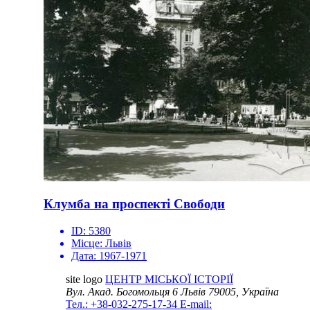
Клумба на проспекті Свободи
ID:
5380
Місце:
Львів
Дата:
1967-1971
site logo
ЦЕНТР МІСЬКОЇ ІСТОРІЇ
Вул. Акад. Богомольця 6
Львів 79005, Україна
Тел.: +38-032-275-17-34
E-mail: