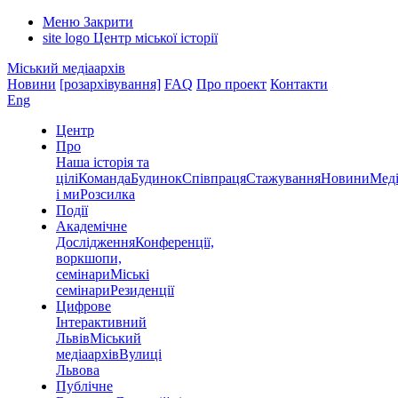
Меню
Закрити
site logo
Центр міської історії
Міський медіаархів
Новини
[розархівування]
FAQ
Про проект
Контакти
Eng
Центр
Про
Наша історія та
цілі
Команда
Будинок
Співпраця
Стажування
Новини
Меді
і ми
Розсилка
Події
Академічне
Дослідження
Конференції,
воркшопи,
семінари
Міські
семінари
Резиденції
Цифрове
Інтерактивний
Львів
Міський
медіаархів
Вулиці
Львова
Публічне