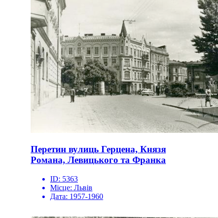
Перетин вулиць Герцена, Князя
Романа, Левицького та Франка
ID:
5363
Місце:
Львів
Дата:
1957-1960