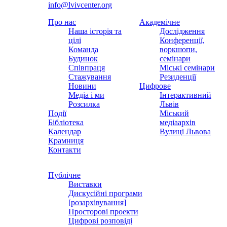
info@lvivcenter.org
Про нас
Академічне
Наша історія та
Дослідження
цілі
Конференції,
Команда
воркшопи,
Будинок
семінари
Співпраця
Міські семінари
Стажування
Резиденції
Новини
Цифрове
Медіа і ми
Інтерактивний
Розсилка
Львів
Події
Міський
Бібліотека
медіаархів
Календар
Вулиці Львова
Крамниця
Контакти
Публічне
Виставки
Дискусійні програми
[розархівування]
Просторові проекти
Цифрові розповіді