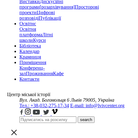
Виставки
Дискусійні
програми
[розархівування]
Просторові
проекти
Цифрові
розповіді
Публікації
Освітнє
Освітня
платформа
Літні
школи
Курси
Бібліотека
Календар
Крамниця
Приміщення
Конференц-
зал
Проживання
Кафе
Контакти
Центр міської історії
Вул. Акад. Богомольця 6
Львів 79005, Україна
Тел.: +38-032-275-17-34
E-mail: info@lvivcenter.org
search