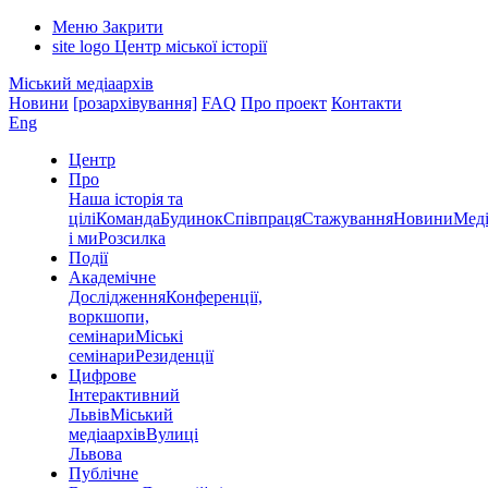
Меню
Закрити
site logo
Центр міської історії
Міський медіаархів
Новини
[розархівування]
FAQ
Про проект
Контакти
Eng
Центр
Про
Наша історія та
цілі
Команда
Будинок
Співпраця
Стажування
Новини
Меді
і ми
Розсилка
Події
Академічне
Дослідження
Конференції,
воркшопи,
семінари
Міські
семінари
Резиденції
Цифрове
Інтерактивний
Львів
Міський
медіаархів
Вулиці
Львова
Публічне