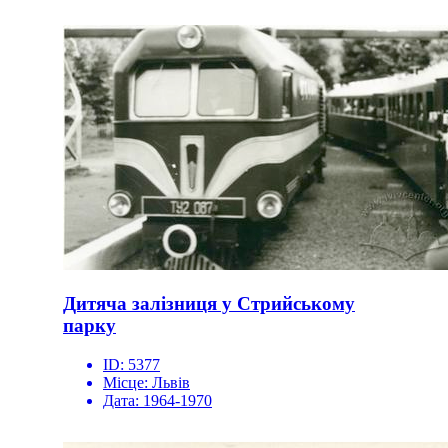
Дитяча залізниця у Стрийському
парку
ID:
5377
Місце:
Львів
Дата:
1964-1970