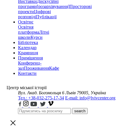
Виставки
Дискусійні
програми
[розархівування]
Просторові
проекти
Цифрові
розповіді
Публікації
Освітнє
Освітня
платформа
Літні
школи
Курси
Бібліотека
Календар
Крамниця
Приміщення
Конференц-
зал
Проживання
Кафе
Контакти
Центр міської історії
Вул. Акад. Богомольця 6
Львів 79005, Україна
Тел.: +38-032-275-17-34
E-mail: info@lvivcenter.org
search