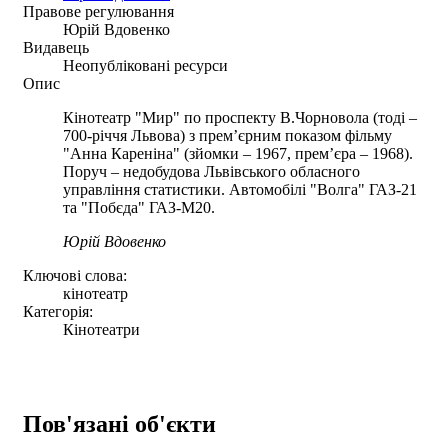
Правове регулювання
Юрій Вдовенко
Видавець
Неопубліковані ресурси
Опис
Кінотеатр "Мир" по проспекту В.Чорновола (тоді –
700-річчя Львова) з прем’єрним показом фільму
"Анна Кареніна" (зйомки – 1967, прем’єра – 1968).
Поруч – недобудова Львівського обласного
управління статистики. Автомобілі "Волга" ГАЗ-21
та "Побєда" ГАЗ-М20.
Юрій Вдовенко
Ключові слова:
кінотеатр
Категорія:
Кінотеатри
Пов'язані об'єкти