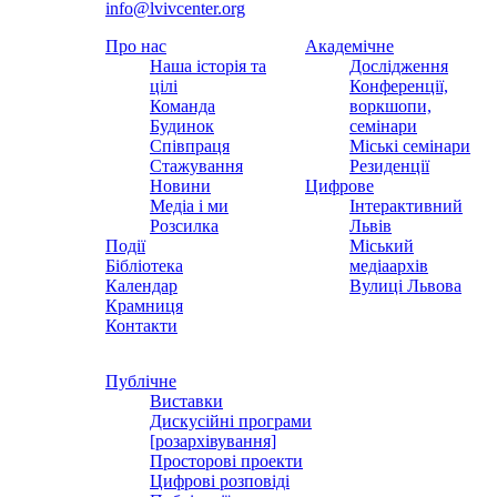
info@lvivcenter.org
Про нас
Академічне
Наша історія та
Дослідження
цілі
Конференції,
Команда
воркшопи,
Будинок
семінари
Співпраця
Міські семінари
Стажування
Резиденції
Новини
Цифрове
Медіа і ми
Інтерактивний
Розсилка
Львів
Події
Міський
Бібліотека
медіаархів
Календар
Вулиці Львова
Крамниця
Контакти
Публічне
Виставки
Дискусійні програми
[розархівування]
Просторові проекти
Цифрові розповіді