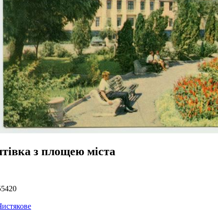
тівка з площею міста
55420
Чистякове