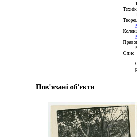
Технік
Творе
Колекц
Право
Опис
Пов'язані об'єкти