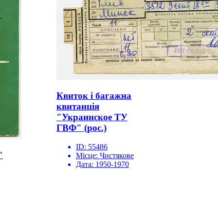
Квиток і багажна
квитанція
"Украинское ТУ
ГВФ" (рос.)
ID:
55486
"
Місце:
Чистякове
Дата:
1950-1970