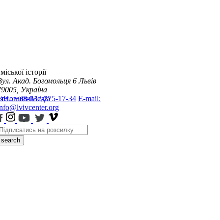
міської історії
Вул. Акад. Богомольця 6
Львів
79005, Україна
я
Тел.: +38-032-275-17-34
Новини
Медіа
E-mail:
info@lvivcenter.org
search