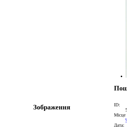
Пош
ID:
Зображення
Місце
Дата: