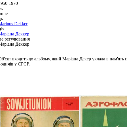
1950-1970
а:
Інше
ць
Marinus Dekker
ія
Маріана Деккер
ве регулювання
Маріана Деккер
Об'єкт входить до альбому, який Маріана Декер уклала в пам'ять
родичів у СРСР.