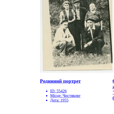
Родинний портрет
ID:
55426
Місце:
Чистякове
Дата:
1955