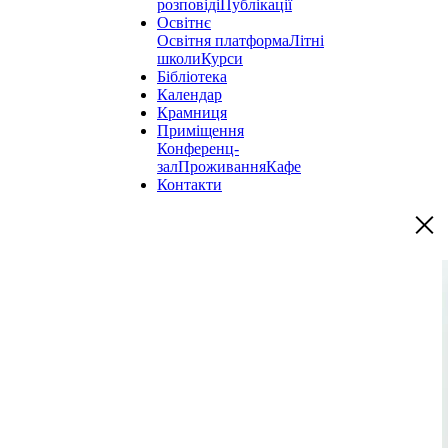
розповіді
Публікації
Освітнє
Освітня платформа
Літні
школи
Курси
Бібліотека
Календар
Крамниця
Приміщення
Конференц-
зал
Проживання
Кафе
Контакти