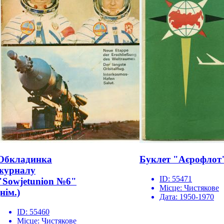
Обкладинка
Буклет "Аєрофлот
журналу
ID:
55471
"Sowjetunion №6"
Місце:
Чистякове
(нім.)
Дата:
1950-1970
ID:
55460
Місце:
Чистякове