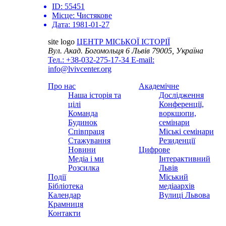
ID:
55451
Місце:
Чистякове
Дата:
1981-01-27
site logo
ЦЕНТР МІСЬКОЇ ІСТОРІЇ
Вул. Акад. Богомольця 6
Львів 79005, Україна
Тел.: +38-032-275-17-34
E-mail:
info@lvivcenter.org
Про нас
Академічне
Наша історія та
Дослідження
цілі
Конференції,
Команда
воркшопи,
Будинок
семінари
Співпраця
Міські семінари
Стажування
Резиденції
Новини
Цифрове
Медіа і ми
Інтерактивний
Розсилка
Львів
Події
Міський
Бібліотека
медіаархів
Календар
Вулиці Львова
Крамниця
Контакти