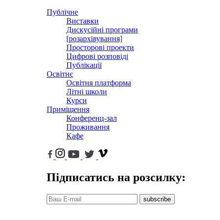
Публічне
Виставки
Дискусійні програми
[розархівування]
Просторові проекти
Цифрові розповіді
Публікації
Освітнє
Освітня платформа
Літні школи
Курси
Приміщення
Конференц-зал
Проживання
Кафе
Підписатись на розсилку:
subscribe