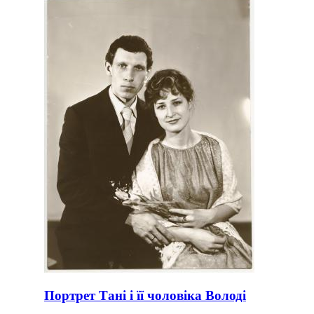
Портрет Тані і її чоловіка Володі