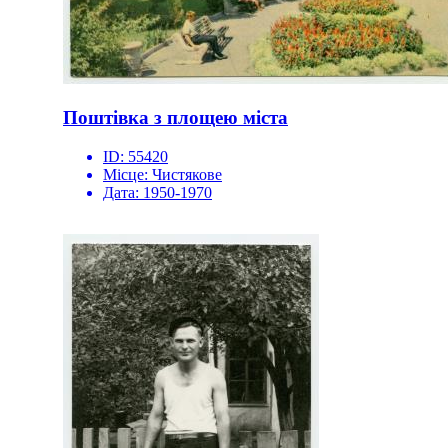
Поштівка з площею міста
ID:
55420
Місце:
Чистякове
Дата:
1950-1970