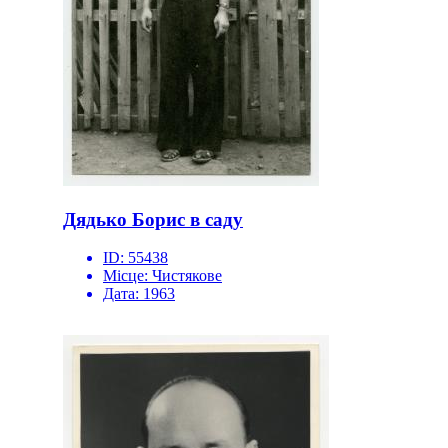
Дядько Борис в саду
ID:
55438
Місце:
Чистякове
Дата:
1963