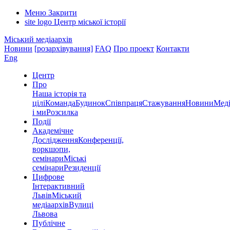
Меню
Закрити
site logo
Центр міської історії
Міський медіаархів
Новини
[розархівування]
FAQ
Про проект
Контакти
Eng
Центр
Про
Наша історія та
цілі
Команда
Будинок
Співпраця
Стажування
Новини
Меді
і ми
Розсилка
Події
Академічне
Дослідження
Конференції,
воркшопи,
семінари
Міські
семінари
Резиденції
Цифрове
Інтерактивний
Львів
Міський
медіаархів
Вулиці
Львова
Публічне