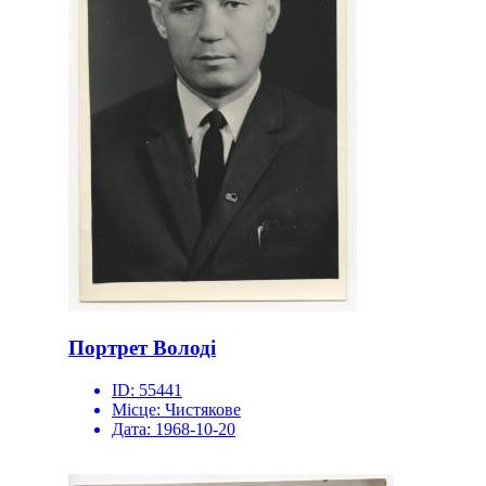
Портрет Володі
ID:
55441
Місце:
Чистякове
Дата:
1968-10-20