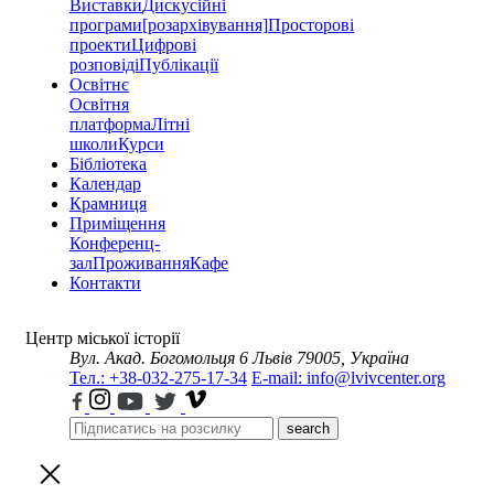
Виставки
Дискусійні
програми
[розархівування]
Просторові
проекти
Цифрові
розповіді
Публікації
Освітнє
Освітня
платформа
Літні
школи
Курси
Бібліотека
Календар
Крамниця
Приміщення
Конференц-
зал
Проживання
Кафе
Контакти
Центр міської історії
Вул. Акад. Богомольця 6
Львів 79005, Україна
Тел.: +38-032-275-17-34
E-mail: info@lvivcenter.org
search