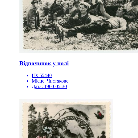
Відпочинок у полі
ID:
55440
Місце:
Чистякове
Дата:
1960-05-30