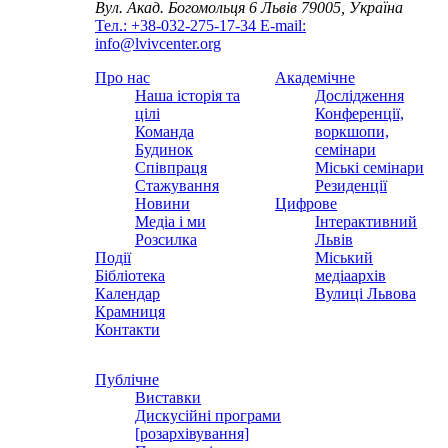
Вул. Акад. Богомольця 6
Львів 79005, Україна
Тел.: +38-032-275-17-34
E-mail:
info@lvivcenter.org
Про нас
Академічне
Наша історія та
Дослідження
цілі
Конференції,
Команда
воркшопи,
Будинок
семінари
Співпраця
Міські семінари
Стажування
Резиденції
Новини
Цифрове
Медіа і ми
Інтерактивний
Розсилка
Львів
Події
Міський
Бібліотека
медіаархів
Календар
Вулиці Львова
Крамниця
Контакти
Публічне
Виставки
Дискусійні програми
[розархівування]