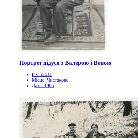
Портрет дідуся з Валерою і Вовою
ID:
55434
Місце:
Чистякове
Дата:
1965