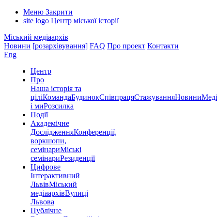
Меню
Закрити
site logo
Центр міської історії
Міський медіаархів
Новини
[розархівування]
FAQ
Про проект
Контакти
Eng
Центр
Про
Наша історія та
цілі
Команда
Будинок
Співпраця
Стажування
Новини
Меді
і ми
Розсилка
Події
Академічне
Дослідження
Конференції,
воркшопи,
семінари
Міські
семінари
Резиденції
Цифрове
Інтерактивний
Львів
Міський
медіаархів
Вулиці
Львова
Публічне