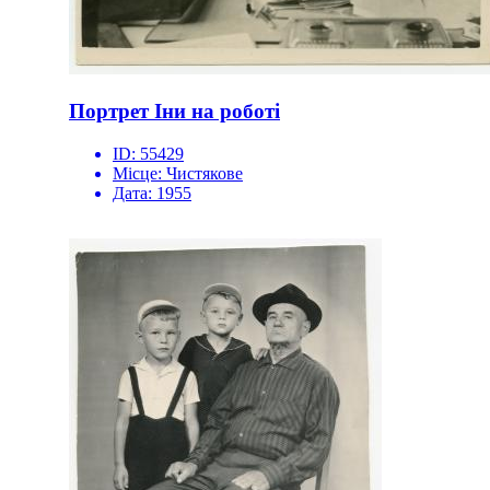
Портрет Іни на роботі
ID:
55429
Місце:
Чистякове
Дата:
1955