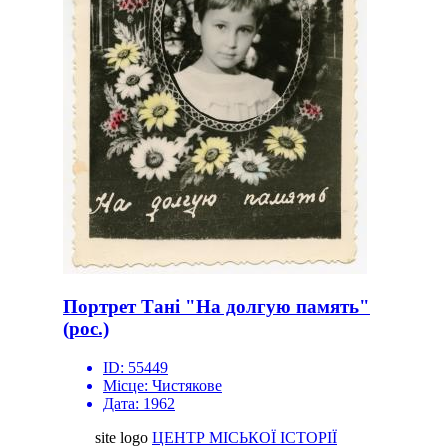
Портрет Тані "На долгую память"
(рос.)
ID:
55449
Місце:
Чистякове
Дата:
1962
site logo
ЦЕНТР МІСЬКОЇ ІСТОРІЇ