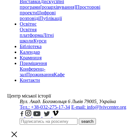
Виставки
Дискусійні
програми
[розархівування]
Просторові
проекти
Цифрові
розповіді
Публікації
Освітнє
Освітня
платформа
Літні
школи
Курси
Бібліотека
Календар
Крамниця
Приміщення
Конференц-
зал
Проживання
Кафе
Контакти
Центр міської історії
Вул. Акад. Богомольця 6
Львів 79005, Україна
Тел.: +38-032-275-17-34
E-mail: info@lvivcenter.org
search