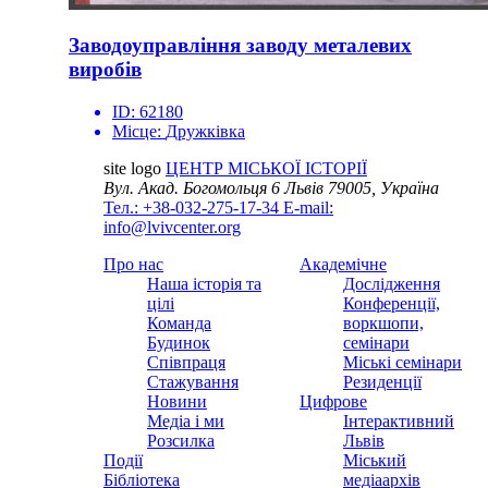
Заводоуправління заводу металевих
виробів
ID:
62180
Місце:
Дружківка
site logo
ЦЕНТР МІСЬКОЇ ІСТОРІЇ
Вул. Акад. Богомольця 6
Львів 79005, Україна
Тел.: +38-032-275-17-34
E-mail:
info@lvivcenter.org
Про нас
Академічне
Наша історія та
Дослідження
цілі
Конференції,
Команда
воркшопи,
Будинок
семінари
Співпраця
Міські семінари
Стажування
Резиденції
Новини
Цифрове
Медіа і ми
Інтерактивний
Розсилка
Львів
Події
Міський
Бібліотека
медіаархів