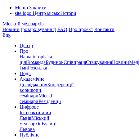
Меню
Закрити
site logo
Центр міської історії
Міський медіаархів
Новини
[розархівування]
FAQ
Про проект
Контакти
Eng
Центр
Про
Наша історія та
цілі
Команда
Будинок
Співпраця
Стажування
Новини
Меді
і ми
Розсилка
Події
Академічне
Дослідження
Конференції,
воркшопи,
семінари
Міські
семінари
Резиденції
Цифрове
Інтерактивний
Львів
Міський
медіаархів
Вулиці
Львова
Публічне