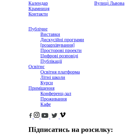
Календар
Вулиці Львова
Крамниця
Контакти
Публічне
Виставки
Дискусійні програми
[розархівування]
Просторові проекти
Цифрові розповіді
Публікації
Освітнє
Освітня платформа
Літні школи
Курси
Приміщення
Конференц-зал
Проживання
Кафе
Підписатись на розсилку: