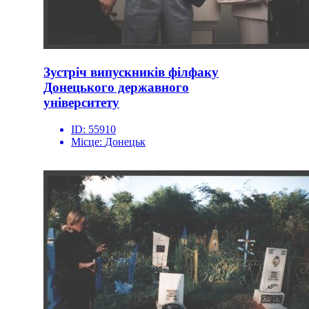
Зустріч випускників філфаку
Донецького державного
університету
ID:
55910
Місце:
Донецьк