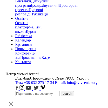
Виставки
Дискусійні
програми
[розархівування]
Просторові
проекти
Цифрові
розповіді
Публікації
Освітнє
Освітня
платформа
Літні
школи
Курси
Бібліотека
Календар
Крамниця
Приміщення
Конференц-
зал
Проживання
Кафе
Контакти
Центр міської історії
Вул. Акад. Богомольця 6
Львів 79005, Україна
Тел.: +38-032-275-17-34
E-mail: info@lvivcenter.org
search