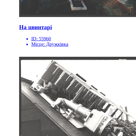
На цвинтарі
ID:
55960
Місце:
Дружківка