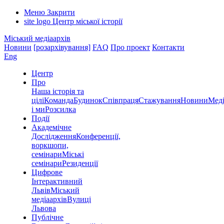
Меню
Закрити
site logo
Центр міської історії
Міський медіаархів
Новини
[розархівування]
FAQ
Про проект
Контакти
Eng
Центр
Про
Наша історія та
цілі
Команда
Будинок
Співпраця
Стажування
Новини
Меді
і ми
Розсилка
Події
Академічне
Дослідження
Конференції,
воркшопи,
семінари
Міські
семінари
Резиденції
Цифрове
Інтерактивний
Львів
Міський
медіаархів
Вулиці
Львова
Публічне