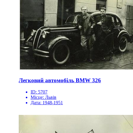
Легковий автомобіль BMW 326
ID:
5707
Місце:
Львів
Дата:
1948-1951