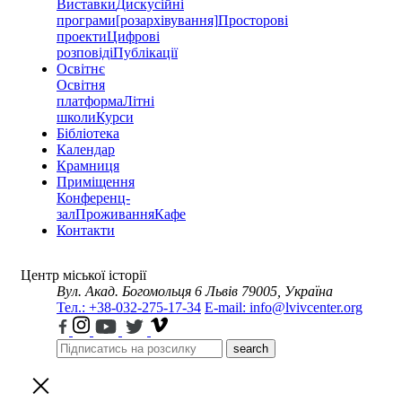
Виставки
Дискусійні
програми
[розархівування]
Просторові
проекти
Цифрові
розповіді
Публікації
Освітнє
Освітня
платформа
Літні
школи
Курси
Бібліотека
Календар
Крамниця
Приміщення
Конференц-
зал
Проживання
Кафе
Контакти
Центр міської історії
Вул. Акад. Богомольця 6
Львів 79005, Україна
Тел.: +38-032-275-17-34
E-mail: info@lvivcenter.org
search