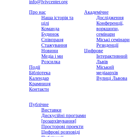
info@lvivcenter.org
Про нас
Академічне
Наша історія та
Дослідження
цілі
Конференції,
Команда
воркшопи,
Будинок
семінари
Співпраця
Міські семінари
Стажування
Резиденції
Новини
Цифрове
Медіа і ми
Інтерактивний
Розсилка
Львів
Події
Міський
Бібліотека
медіаархів
Календар
Вулиці Львова
Крамниця
Контакти
Публічне
Виставки
Дискусійні програми
[розархівування]
Просторові проекти
Цифрові розповіді