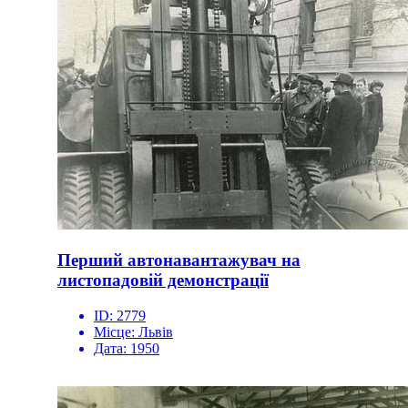
Перший автонавантажувач на
листопадовій демонстрації
ID:
2779
Місце:
Львів
Дата:
1950