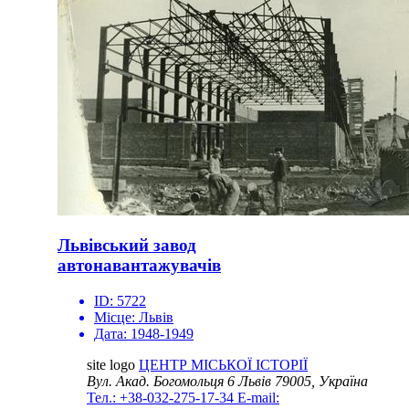
Львівський завод
автонавантажувачів
ID:
5722
Місце:
Львів
Дата:
1948-1949
site logo
ЦЕНТР МІСЬКОЇ ІСТОРІЇ
Вул. Акад. Богомольця 6
Львів 79005, Україна
Тел.: +38-032-275-17-34
E-mail: