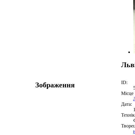
Льв
ID:
Зображення
Місце
Дата:
Технік
Творе