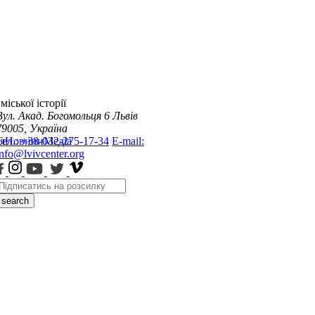
міської історії
Вул. Акад. Богомольця 6
Львів
79005, Україна
я
Тел.: +38-032-275-17-34
Новини
Медіа
E-mail:
info@lvivcenter.org
search