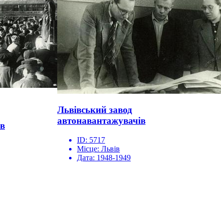
Львівський завод
автонавантажувачів
ів
ID:
5717
Місце:
Львів
Дата:
1948-1949