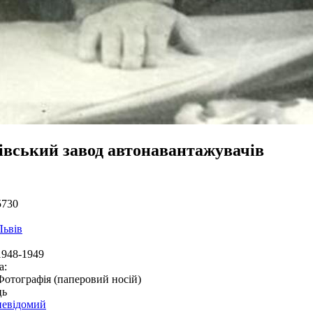
івський завод автонавантажувачів
5730
Львів
1948-1949
а:
Фотографія (паперовий носій)
ць
невідомий