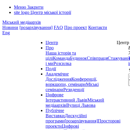
Меню
Закрити
site logo
Центр міської історії
Міський медіаархів
Новини
[розархівування]
FAQ
Про проект
Контакти
Eng
Центр
Центр 
Про
Наша історія та
цілі
Команда
Будинок
Співпраця
Стажуванн
і ми
Розсилка
Події
Академічне
Дослідження
Конференції,
воркшопи, семінари
Міські
семінари
Резиденції
Цифрове
Інтерактивний Львів
Міський
медіаархів
Вулиці Львова
Публічне
Виставки
Дискусійні
програми
[розархівування]
Просторові
проекти
Цифрові