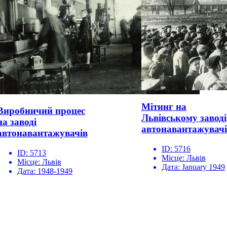
Мітинг на
Виробничий процес
Львівському заводі
на заводі
автонавантажувач
автонавантажувачів
ID:
5716
ID:
5713
Місце:
Львів
Місце:
Львів
Дата:
January 1949
Дата:
1948-1949