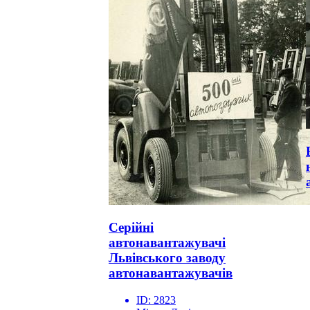
Серійні
автонавантажувачі
Львівського заводу
автонавантажувачів
ID:
2823