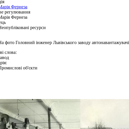
ія
Марія Фернеза
ве регулювання
Марія Фернеза
ець
Неопубліковані ресурси
На фото Головний інженер Львівського заводу автонавантажувач
і слова:
завод
рія:
Промислові об'єкти