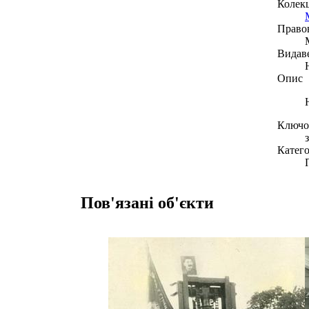
Колекц
Право
Видав
Опис
Ключов
Катего
Пов'язані об'єкти