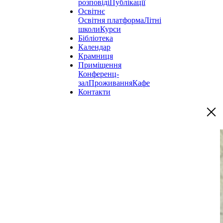
розповіді
Публікації
Освітнє
Освітня платформа
Літні
школи
Курси
Бібліотека
Календар
Крамниця
Приміщення
Конференц-
зал
Проживання
Кафе
Контакти