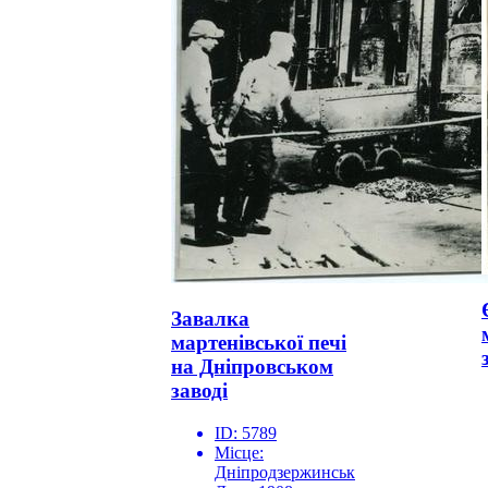
Завалка
мартенівської печі
на Дніпровськом
заводі
ID:
5789
Місце:
Дніпродзержинськ