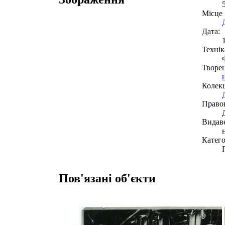
Місце
Дата:
Технік
Творе
Колекц
Право
Видав
Катего
Пов'язані об'єкти