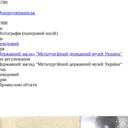
5789
Дніпродзержинськ
1908
а:
Фотографія (паперовий носій)
ць
невідомий
ія
Державний заклад "Металургійний державний музей України"
ве регулювання
Державний заклад "Металургійний державний музей України"
ець
невідомий
рія:
Промислові об'єкти