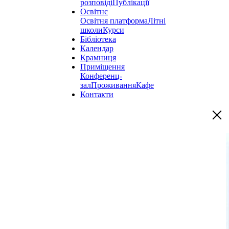
розповіді
Публікації
Освітнє
Освітня платформа
Літні
школи
Курси
Бібліотека
Календар
Крамниця
Приміщення
Конференц-
зал
Проживання
Кафе
Контакти