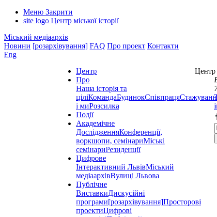
Меню
Закрити
site logo
Центр міської історії
Міський медіаархів
Новини
[розархівування]
FAQ
Про проект
Контакти
Eng
Центр
Центр 
Про
Наша історія та
цілі
Команда
Будинок
Співпраця
Стажуванн
і ми
Розсилка
Події
Академічне
Дослідження
Конференції,
воркшопи, семінари
Міські
семінари
Резиденції
Цифрове
Інтерактивний Львів
Міський
медіаархів
Вулиці Львова
Публічне
Виставки
Дискусійні
програми
[розархівування]
Просторові
проекти
Цифрові