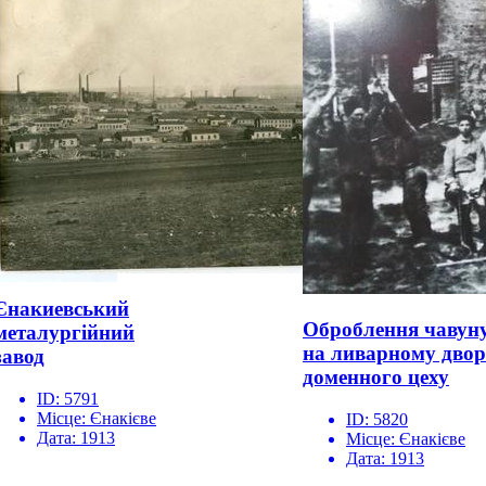
Єнакиевський
Оброблення чавун
металургійний
на ливарному двор
завод
доменного цеху
ID:
5791
Місце:
Єнакієве
ID:
5820
Дата:
1913
Місце:
Єнакієве
Дата:
1913