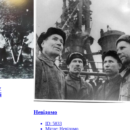
у
і
Невідомо
ID:
5833
Місце:
Невідомо