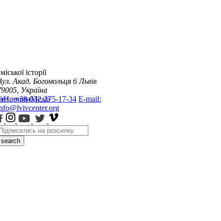
міської історії
Вул. Акад. Богомольця 6
Львів
79005, Україна
я
Тел.: +38-032-275-17-34
Новини
Медіа
E-mail:
info@lvivcenter.org
search