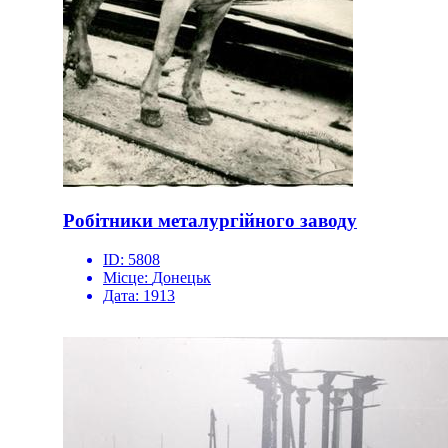
Робітники металургійного заводу
ID:
5808
Місце:
Донецьк
Дата:
1913