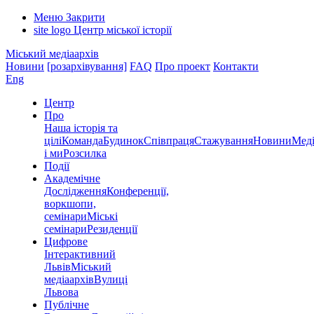
Меню
Закрити
site logo
Центр міської історії
Міський медіаархів
Новини
[розархівування]
FAQ
Про проект
Контакти
Eng
Центр
Про
Наша історія та
цілі
Команда
Будинок
Співпраця
Стажування
Новини
Меді
і ми
Розсилка
Події
Академічне
Дослідження
Конференції,
воркшопи,
семінари
Міські
семінари
Резиденції
Цифрове
Інтерактивний
Львів
Міський
медіаархів
Вулиці
Львова
Публічне