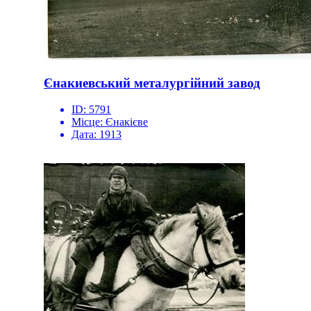
Єнакиевський металургійний завод
ID:
5791
Місце:
Єнакієве
Дата:
1913