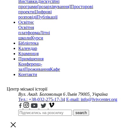
Виставки
Дискусійні
програми
[розархівування]
Просторові
проекти
Цифрові
розповіді
Публікації
Освітнє
Освітня
платформа
Літні
школи
Курси
Бібліотека
Календар
Крамниця
Приміщення
Конференц-
зал
Проживання
Кафе
Контакти
Центр міської історії
Вул. Акад. Богомольця 6
Львів 79005, Україна
Тел.: +38-032-275-17-34
E-mail: info@lvivcenter.org
search