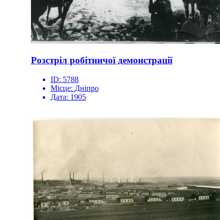
Розстріл робітничої демонстрації
ID:
5788
Місце:
Дніпро
Дата:
1905