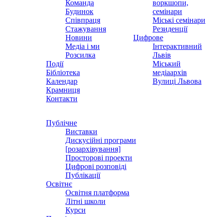
Команда
воркшопи,
Будинок
семінари
Співпраця
Міські семінари
Стажування
Резиденції
Новини
Цифрове
Медіа і ми
Інтерактивний
Розсилка
Львів
Події
Міський
Бібліотека
медіаархів
Календар
Вулиці Львова
Крамниця
Контакти
Публічне
Виставки
Дискусійні програми
[розархівування]
Просторові проекти
Цифрові розповіді
Публікації
Освітнє
Освітня платформа
Літні школи
Курси