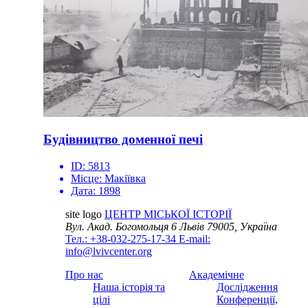
Будівництво доменної печі
ID:
5813
Місце:
Макіївка
Дата:
1898
site logo
ЦЕНТР МІСЬКОЇ ІСТОРІЇ
Вул. Акад. Богомольця 6
Львів 79005, Україна
Тел.: +38-032-275-17-34
E-mail:
info@lvivcenter.org
Про нас
Академічне
Наша історія та
Дослідження
цілі
Конференції,