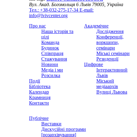
Вул. Акад. Богомольця 6
Львів 79005, Україна
Тел.: +38-032-275-17-34
E-mail:
info@lvivcenter.org
Про нас
Академічне
Наша історія та
Дослідження
цілі
Конференції,
Команда
воркшопи,
Будинок
семінари
Співпраця
Міські семінари
Стажування
Резиденції
Новини
Цифрове
Медіа і ми
Інтерактивний
Розсилка
Львів
Події
Міський
Бібліотека
медіаархів
Календар
Вулиці Львова
Крамниця
Контакти
Публічне
Виставки
Дискусійні програми
[розархівування]