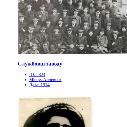
Службовці заводу
ID:
5824
Місце:
Алчевськ
Дата:
1914