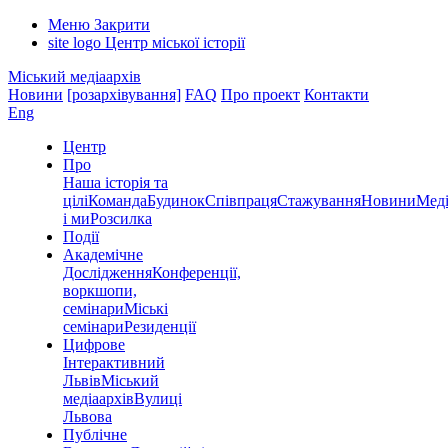
Меню
Закрити
site logo
Центр міської історії
Міський медіаархів
Новини
[розархівування]
FAQ
Про проект
Контакти
Eng
Центр
Про
Наша історія та
цілі
Команда
Будинок
Співпраця
Стажування
Новини
Меді
і ми
Розсилка
Події
Академічне
Дослідження
Конференції,
воркшопи,
семінари
Міські
семінари
Резиденції
Цифрове
Інтерактивний
Львів
Міський
медіаархів
Вулиці
Львова
Публічне