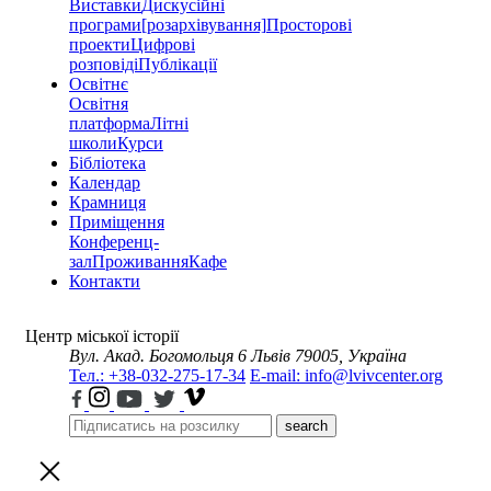
Виставки
Дискусійні
програми
[розархівування]
Просторові
проекти
Цифрові
розповіді
Публікації
Освітнє
Освітня
платформа
Літні
школи
Курси
Бібліотека
Календар
Крамниця
Приміщення
Конференц-
зал
Проживання
Кафе
Контакти
Центр міської історії
Вул. Акад. Богомольця 6
Львів 79005, Україна
Тел.: +38-032-275-17-34
E-mail: info@lvivcenter.org
search