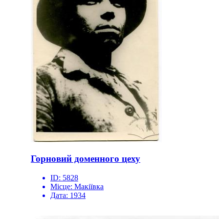
Горновий доменного цеху
ID:
5828
Місце:
Макіївка
Дата:
1934