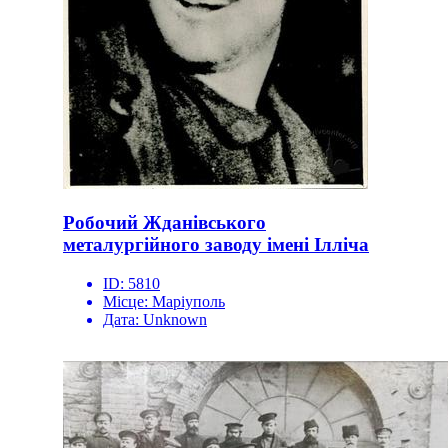
Робочий Жданівського
металургійного заводу імені Ілліча
ID:
5810
Місце:
Маріуполь
Дата:
Unknown