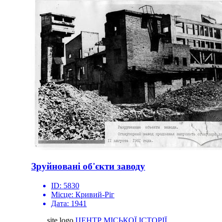
Зруйновані об'єкти заводу
ID:
5830
Місце:
Кривий-Ріг
Дата:
1941
site logo
ЦЕНТР МІСЬКОЇ ІСТОРІЇ