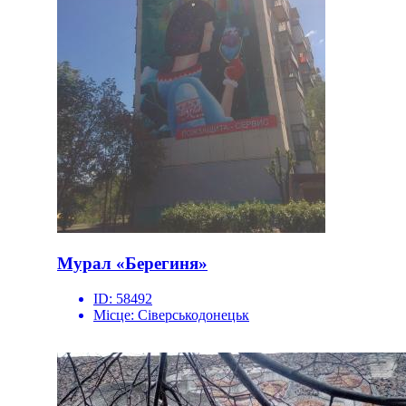
Мурал «Берегиня»
ID:
58492
Місце:
Сіверськодонецьк