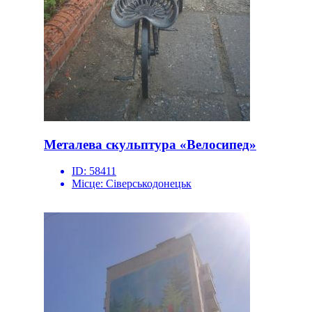
Металева скульптура «Велосипед»
ID:
58411
Місце:
Сіверськодонецьк