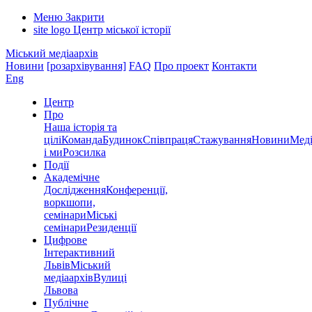
Меню
Закрити
site logo
Центр міської історії
Міський медіаархів
Новини
[розархівування]
FAQ
Про проект
Контакти
Eng
Центр
Про
Наша історія та
цілі
Команда
Будинок
Співпраця
Стажування
Новини
Меді
і ми
Розсилка
Події
Академічне
Дослідження
Конференції,
воркшопи,
семінари
Міські
семінари
Резиденції
Цифрове
Інтерактивний
Львів
Міський
медіаархів
Вулиці
Львова
Публічне