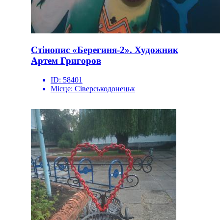
Стінопис «Берегиня-2». Художник
Артем Григоров
ID:
58401
Місце:
Сіверськодонецьк