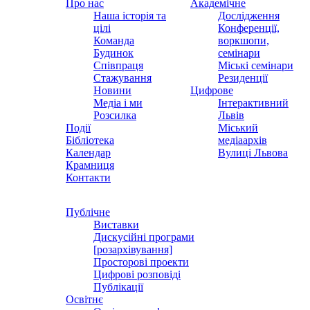
Про нас
Академічне
Наша історія та
Дослідження
цілі
Конференції,
Команда
воркшопи,
Будинок
семінари
Співпраця
Міські семінари
Стажування
Резиденції
Новини
Цифрове
Медіа і ми
Інтерактивний
Розсилка
Львів
Події
Міський
Бібліотека
медіаархів
Календар
Вулиці Львова
Крамниця
Контакти
Публічне
Виставки
Дискусійні програми
[розархівування]
Просторові проекти
Цифрові розповіді
Публікації
Освітнє