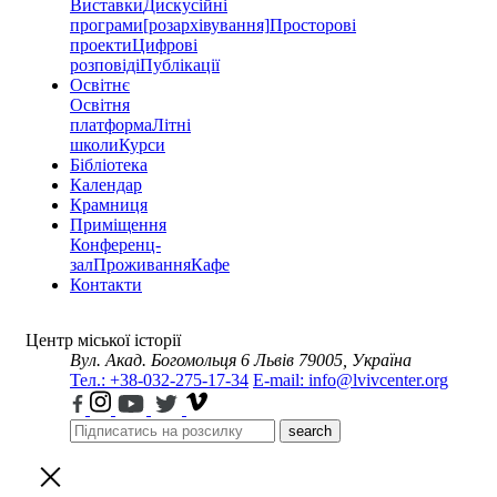
Виставки
Дискусійні
програми
[розархівування]
Просторові
проекти
Цифрові
розповіді
Публікації
Освітнє
Освітня
платформа
Літні
школи
Курси
Бібліотека
Календар
Крамниця
Приміщення
Конференц-
зал
Проживання
Кафе
Контакти
Центр міської історії
Вул. Акад. Богомольця 6
Львів 79005, Україна
Тел.: +38-032-275-17-34
E-mail: info@lvivcenter.org
search