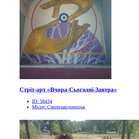
Стріт-арт «Вчора-Сьогодні-Завтра»
ID:
58434
Місце:
Сіверськодонецьк