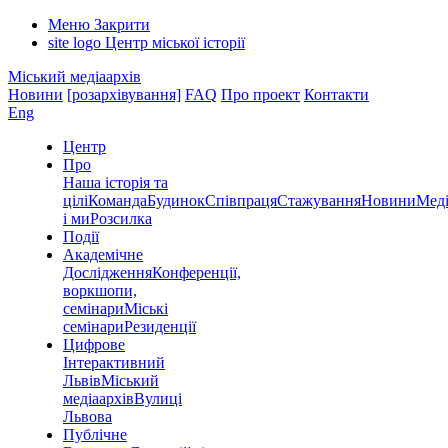
Меню
Закрити
site logo
Центр міської історії
Міський медіаархів
Новини
[розархівування]
FAQ
Про проект
Контакти
Eng
Центр
Про
Наша історія та
цілі
Команда
Будинок
Співпраця
Стажування
Новини
Меді
і ми
Розсилка
Події
Академічне
Дослідження
Конференції,
воркшопи,
семінари
Міські
семінари
Резиденції
Цифрове
Інтерактивний
Львів
Міський
медіаархів
Вулиці
Львова
Публічне