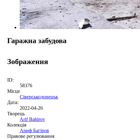
Гаражна забудова
Зображення
ID:
58376
Місце
Сіверськодонецьк
Дата:
2022-04-26
Творець
Arif Bahirov
Колекція
Ариф Багіров
Правове регулювання