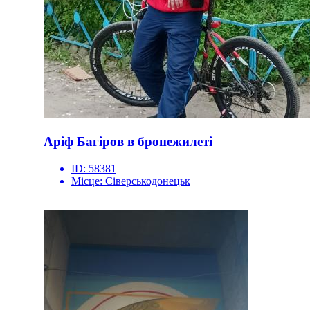
Аріф Багіров в бронежилеті
ID:
58381
Місце:
Сіверськодонецьк