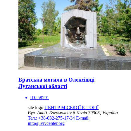
Братська могила в Олексіївці
Луганської області
ID:
58591
site logo
ЦЕНТР МІСЬКОЇ ІСТОРІЇ
Вул. Акад. Богомольця 6
Львів 79005, Україна
Тел.: +38-032-275-17-34
E-mail:
info@lvivcenter.org