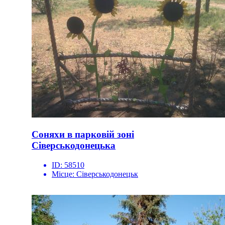
Соняхи в парковій зоні
Сіверськодонецька
ID:
58510
Місце:
Сіверськодонецьк