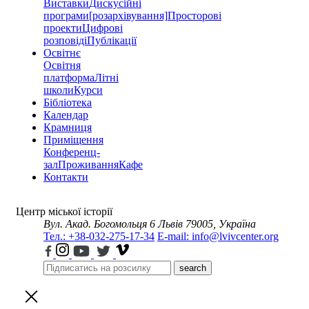
Виставки
Дискусійні
програми
[розархівування]
Просторові
проекти
Цифрові
розповіді
Публікації
Освітнє
Освітня
платформа
Літні
школи
Курси
Бібліотека
Календар
Крамниця
Приміщення
Конференц-
зал
Проживання
Кафе
Контакти
Центр міської історії
Вул. Акад. Богомольця 6
Львів 79005, Україна
Тел.: +38-032-275-17-34
E-mail: info@lvivcenter.org
search