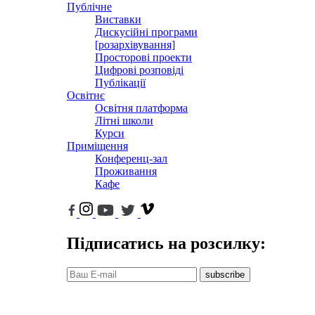
Публічне
Виставки
Дискусійні програми
[розархівування]
Просторові проекти
Цифрові розповіді
Публікації
Освітнє
Освітня платформа
Літні школи
Курси
Приміщення
Конференц-зал
Проживання
Кафе
Підписатись на розсилку:
subscribe