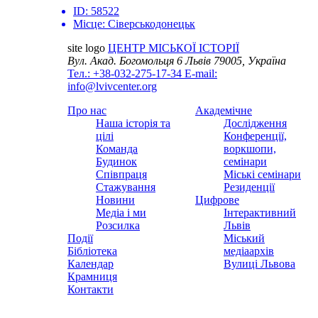
ID:
58522
Місце:
Сіверськодонецьк
site logo
ЦЕНТР МІСЬКОЇ ІСТОРІЇ
Вул. Акад. Богомольця 6
Львів 79005, Україна
Тел.: +38-032-275-17-34
E-mail:
info@lvivcenter.org
Про нас
Академічне
Наша історія та
Дослідження
цілі
Конференції,
Команда
воркшопи,
Будинок
семінари
Співпраця
Міські семінари
Стажування
Резиденції
Новини
Цифрове
Медіа і ми
Інтерактивний
Розсилка
Львів
Події
Міський
Бібліотека
медіаархів
Календар
Вулиці Львова
Крамниця
Контакти