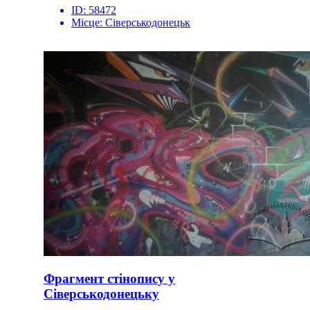
ID:
58472
Місце:
Сіверськодонецьк
Фрагмент стінопису у
Сіверськодонецьку