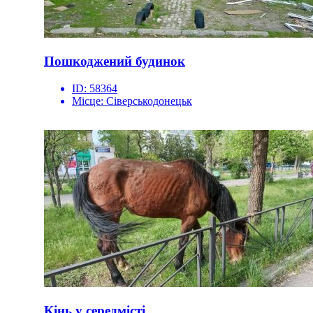
Пошкоджений будинок
ID:
58364
Місце:
Сіверськодонецьк
Кінь у середмісті