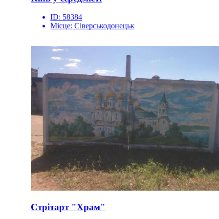
ID:
58384
Місце:
Сіверськодонецьк
Стрітарт "Храм"