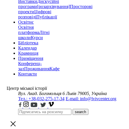
Виставки
Дискусійні
програми
[розархівування]
Просторові
проекти
Цифрові
розповіді
Публікації
Освітнє
Освітня
платформа
Літні
школи
Курси
Бібліотека
Календар
Крамниця
Приміщення
Конференц-
зал
Проживання
Кафе
Контакти
Центр міської історії
Вул. Акад. Богомольця 6
Львів 79005, Україна
Тел.: +38-032-275-17-34
E-mail: info@lvivcenter.org
search