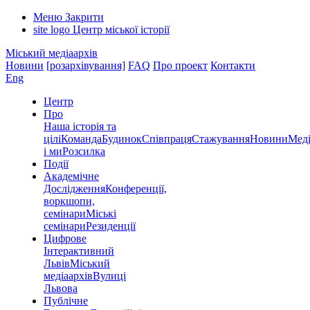
Меню
Закрити
site logo
Центр міської історії
Міський медіаархів
Новини
[розархівування]
FAQ
Про проект
Контакти
Eng
Центр
Про
Наша історія та
цілі
Команда
Будинок
Співпраця
Стажування
Новини
Меді
і ми
Розсилка
Події
Академічне
Дослідження
Конференції,
воркшопи,
семінари
Міські
семінари
Резиденції
Цифрове
Інтерактивний
Львів
Міський
медіаархів
Вулиці
Львова
Публічне