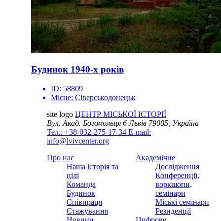
Будинок 1940-х років
ID:
58809
Місце:
Сіверськодонецьк
site logo
ЦЕНТР МІСЬКОЇ ІСТОРІЇ
Вул. Акад. Богомольця 6
Львів 79005, Україна
Тел.: +38-032-275-17-34
E-mail:
info@lvivcenter.org
Про нас
Академічне
Наша історія та
Дослідження
цілі
Конференції,
Команда
воркшопи,
Будинок
семінари
Співпраця
Міські семінари
Стажування
Резиденції
Новини
Цифрове