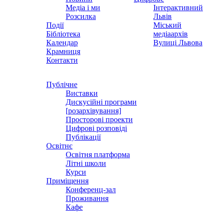
Медіа і ми
Інтерактивний
Розсилка
Львів
Події
Міський
Бібліотека
медіаархів
Календар
Вулиці Львова
Крамниця
Контакти
Публічне
Виставки
Дискусійні програми
[розархівування]
Просторові проекти
Цифрові розповіді
Публікації
Освітнє
Освітня платформа
Літні школи
Курси
Приміщення
Конференц-зал
Проживання
Кафе