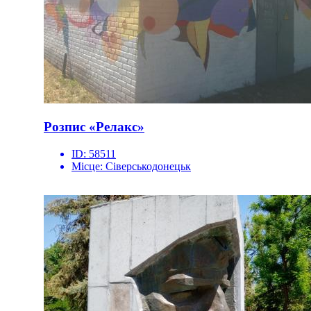
Розпис «Релакс»
ID:
58511
Місце:
Сіверськодонецьк