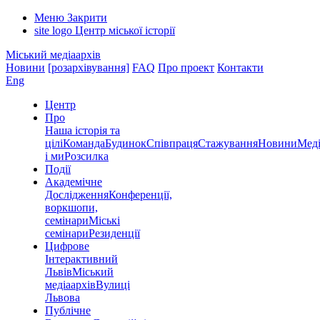
Меню
Закрити
site logo
Центр міської історії
Міський медіаархів
Новини
[розархівування]
FAQ
Про проект
Контакти
Eng
Центр
Про
Наша історія та
цілі
Команда
Будинок
Співпраця
Стажування
Новини
Меді
і ми
Розсилка
Події
Академічне
Дослідження
Конференції,
воркшопи,
семінари
Міські
семінари
Резиденції
Цифрове
Інтерактивний
Львів
Міський
медіаархів
Вулиці
Львова
Публічне