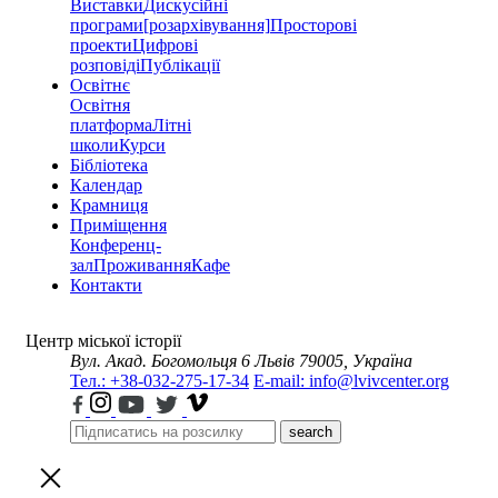
Виставки
Дискусійні
програми
[розархівування]
Просторові
проекти
Цифрові
розповіді
Публікації
Освітнє
Освітня
платформа
Літні
школи
Курси
Бібліотека
Календар
Крамниця
Приміщення
Конференц-
зал
Проживання
Кафе
Контакти
Центр міської історії
Вул. Акад. Богомольця 6
Львів 79005, Україна
Тел.: +38-032-275-17-34
E-mail: info@lvivcenter.org
search