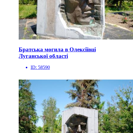
Братська могила в Олексіївці
Луганської області
ID:
58590