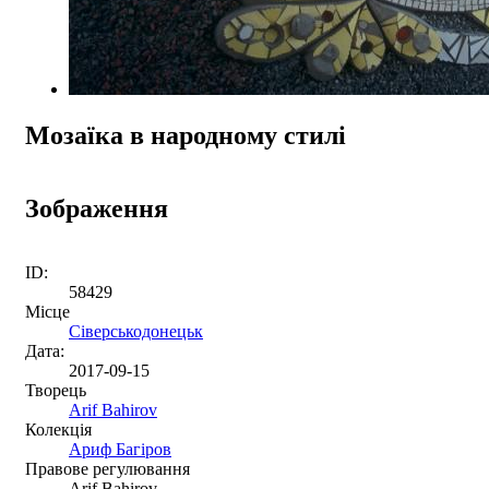
Мозаїка в народному стилі
Зображення
ID:
58429
Місце
Сіверськодонецьк
Дата:
2017-09-15
Творець
Arif Bahirov
Колекція
Ариф Багіров
Правове регулювання
Arif Bahirov