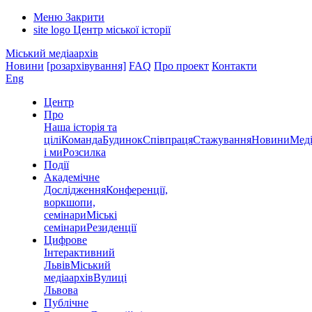
Меню
Закрити
site logo
Центр міської історії
Міський медіаархів
Новини
[розархівування]
FAQ
Про проект
Контакти
Eng
Центр
Про
Наша історія та
цілі
Команда
Будинок
Співпраця
Стажування
Новини
Меді
і ми
Розсилка
Події
Академічне
Дослідження
Конференції,
воркшопи,
семінари
Міські
семінари
Резиденції
Цифрове
Інтерактивний
Львів
Міський
медіаархів
Вулиці
Львова
Публічне