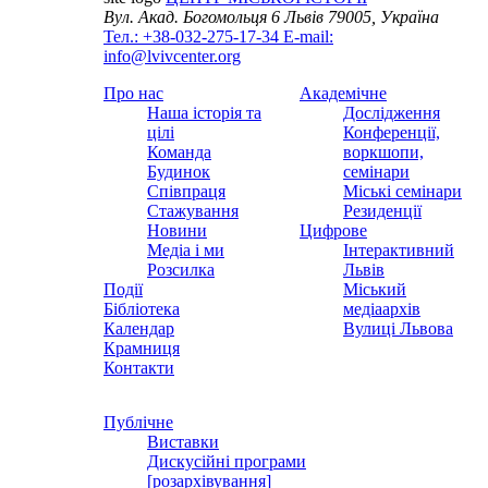
Вул. Акад. Богомольця 6
Львів 79005, Україна
Тел.: +38-032-275-17-34
E-mail:
info@lvivcenter.org
Про нас
Академічне
Наша історія та
Дослідження
цілі
Конференції,
Команда
воркшопи,
Будинок
семінари
Співпраця
Міські семінари
Стажування
Резиденції
Новини
Цифрове
Медіа і ми
Інтерактивний
Розсилка
Львів
Події
Міський
Бібліотека
медіаархів
Календар
Вулиці Львова
Крамниця
Контакти
Публічне
Виставки
Дискусійні програми
[розархівування]