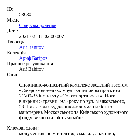
ID:
58630
Місце
Сіверськодонецьк
Дата:
2021-02-18T02:00:00Z
Творець
Arif Bahirov
Колекція
Ариф Багіров
Правове регулювання
Arif Bahirov
Опис
Спортивно-концертний комплекс зведений трестом
«Сіверськодонецькхімбуд» за типовом проєктом
2С-09-35 інституту «Союзспортпроєкт». Його
відкрили 5 травня 1975 року по вул. Маяковського,
28. На фасадах художники-монументалісти з
майстерень Московського та Київського художнього
фонду виконали шість мозайок.
Ключові слова:
монументальне мистецтво, смальта, лижники,