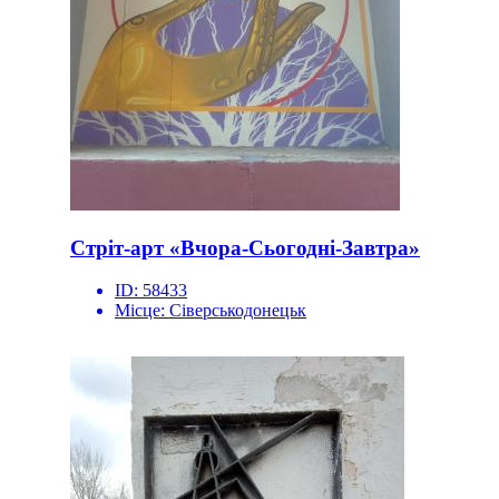
Стріт-арт «Вчора-Сьогодні-Завтра»
ID:
58433
Місце:
Сіверськодонецьк