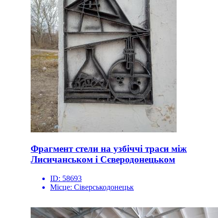
Фрагмент стели на узбіччі траси між
Лисичанськом і Сєверодонецьком
ID:
58693
Місце:
Сіверськодонецьк