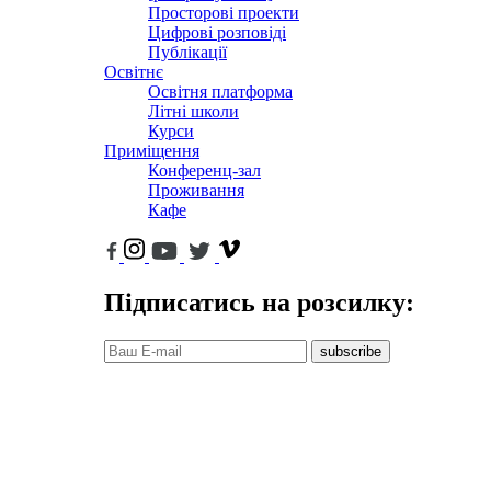
Просторові проекти
Цифрові розповіді
Публікації
Освітнє
Освітня платформа
Літні школи
Курси
Приміщення
Конференц-зал
Проживання
Кафе
Підписатись на розсилку:
subscribe