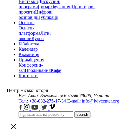
Виставки
Дискусійні
програми
[розархівування]
Просторові
проекти
Цифрові
розповіді
Публікації
Освітнє
Освітня
платформа
Літні
школи
Курси
Бібліотека
Календар
Крамниця
Приміщення
Конференц-
зал
Проживання
Кафе
Контакти
Центр міської історії
Вул. Акад. Богомольця 6
Львів 79005, Україна
Тел.: +38-032-275-17-34
E-mail: info@lvivcenter.org
search