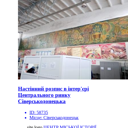
Настінний розпис в інтер'єрі
Центрального ринку
Сіверськодонецька
ID:
58735
Місце:
Сіверськодонецьк
site logo
ЦЕНТР МІСЬКОЇ ІСТОРІЇ