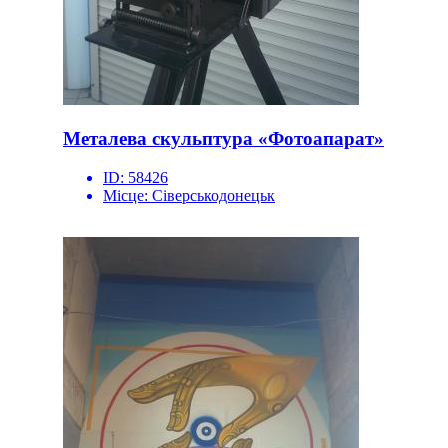
Металева скульптура «Фотоапарат»
ID:
58426
Місце:
Сіверськодонецьк