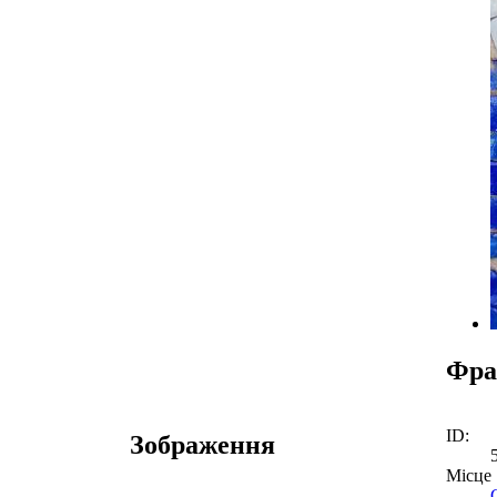
Фра
ID:
Зображення
Місце