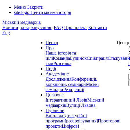
Меню
Закрити
site logo
Центр міської історії
Міський медіаархів
Новини
[розархівування]
FAQ
Про проект
Контакти
Eng
Центр
Центр 
Про
Наша історія та
цілі
Команда
Будинок
Співпраця
Стажуванн
і ми
Розсилка
Події
Академічне
Дослідження
Конференції,
воркшопи, семінари
Міські
семінари
Резиденції
Цифрове
Інтерактивний Львів
Міський
медіаархів
Вулиці Львова
Публічне
Виставки
Дискусійні
програми
[розархівування]
Просторові
проекти
Цифрові