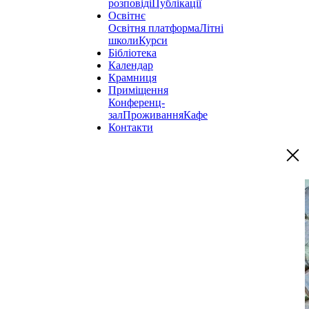
розповіді
Публікації
Освітнє
Освітня платформа
Літні
школи
Курси
Бібліотека
Календар
Крамниця
Приміщення
Конференц-
зал
Проживання
Кафе
Контакти