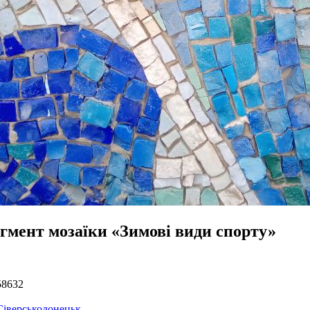
гмент мозаїки «Зимові види спорту»
58632
Сіверськодонецьк