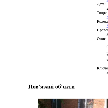
Дата:
Творе
Колекц
Право
Опис
Ключов
Пов'язані об'єкти