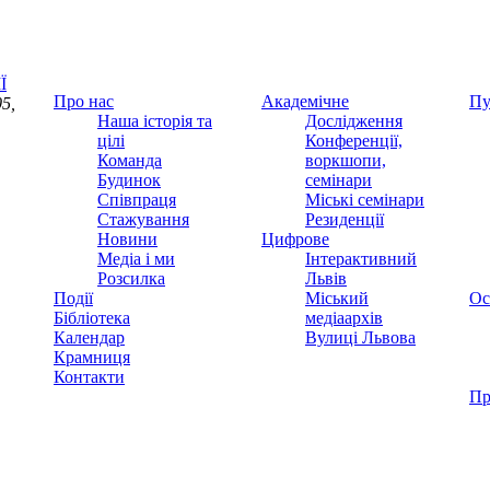
Ї
Про нас
Академічне
Пу
5,
Наша історія та
Дослідження
цілі
Конференції,
Команда
воркшопи,
Будинок
семінари
Співпраця
Міські семінари
Стажування
Резиденції
Новини
Цифрове
Медіа і ми
Інтерактивний
Розсилка
Львів
Події
Міський
Ос
Бібліотека
медіаархів
Календар
Вулиці Львова
Крамниця
Контакти
Пр