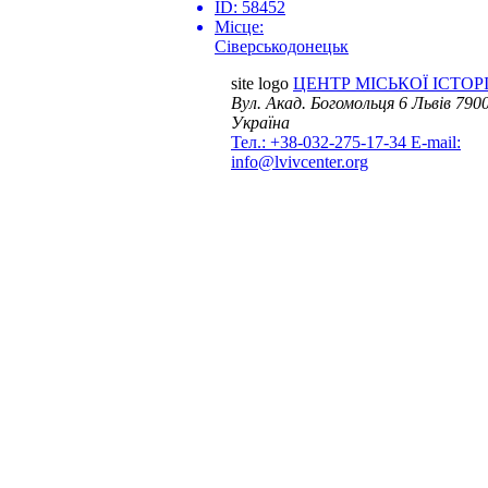
ID:
58452
Місце:
Сіверськодонецьк
site logo
ЦЕНТР МІСЬКОЇ ІСТОРІ
Вул. Акад. Богомольця 6
Львів 7900
Україна
Тел.: +38-032-275-17-34
E-mail:
info@lvivcenter.org