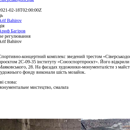
2021-02-18T02:00:00Z
ць
Arif Bahirov
ія
Ариф Багіров
ве регулювання
Arif Bahirov
Спортивно-концертний комплекс зведений трестом «Сіверськодо
проєктом 2С-09-35 інституту «Союзспортпроєкт». Його відкрили 5
Маяковського, 28. На фасадах художники-монументалісти з майст
художнього фонду виконали шість мозайок.
і слова:
монументальне мистецтво, смальта