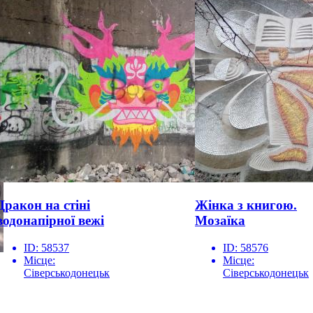
Дракон на стіні
Жінка з книгою.
водонапірної вежі
Мозаїка
ID:
58537
ID:
58576
Місце:
Місце:
Сіверськодонецьк
Сіверськодонецьк