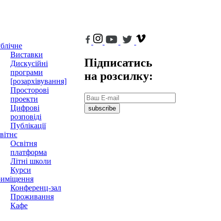
блічне
Виставки
Підписатись
Дискусійні
програми
на розсилку:
[розархівування]
Просторові
проекти
Цифрові
subscribe
розповіді
Публікації
вітнє
Освітня
платформа
Літні школи
Курси
иміщення
Конференц-зал
Проживання
Кафе