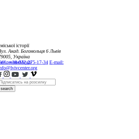
міської історії
Вул. Акад. Богомольця 6
Львів
79005, Україна
я
Тел.: +38-032-275-17-34
Новини
Медіа
E-mail:
info@lvivcenter.org
search