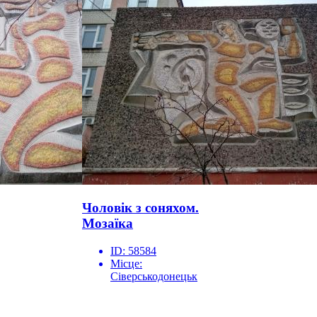
Чоловік з соняхом.
Мозаїка
ID:
58584
Місце:
Сіверськодонецьк