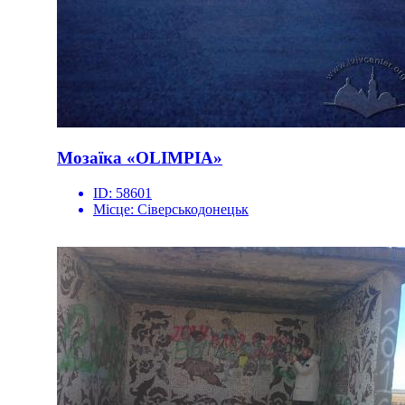
Мозаїка «OLIMPIA»
ID:
58601
Місце:
Сіверськодонецьк