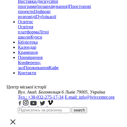
Виставки
Дискусійні
програми
[розархівування]
Просторові
проекти
Цифрові
розповіді
Публікації
Освітнє
Освітня
платформа
Літні
школи
Курси
Бібліотека
Календар
Крамниця
Приміщення
Конференц-
зал
Проживання
Кафе
Контакти
Центр міської історії
Вул. Акад. Богомольця 6
Львів 79005, Україна
Тел.: +38-032-275-17-34
E-mail: info@lvivcenter.org
search