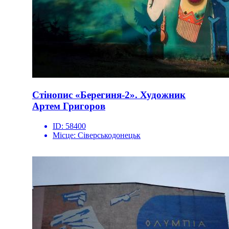
Стінопис «Берегиня-2». Художник
Артем Григоров
ID:
58400
Місце:
Сіверськодонецьк