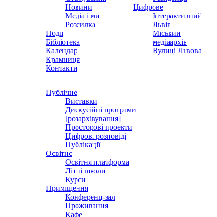
Новини
Цифрове
Медіа і ми
Інтерактивний
Розсилка
Львів
Події
Міський
Бібліотека
медіаархів
Календар
Вулиці Львова
Крамниця
Контакти
Публічне
Виставки
Дискусійні програми
[розархівування]
Просторові проекти
Цифрові розповіді
Публікації
Освітнє
Освітня платформа
Літні школи
Курси
Приміщення
Конференц-зал
Проживання
Кафе