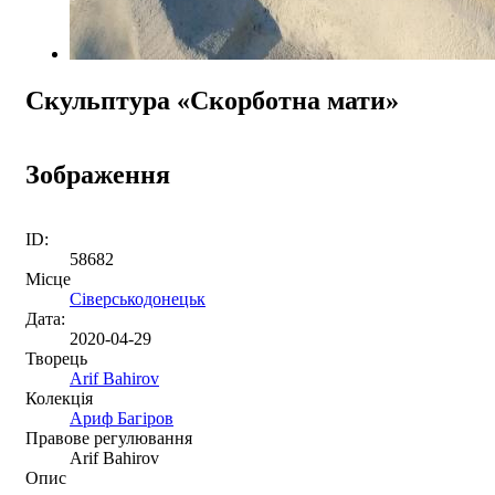
Скульптура «Скорботна мати»
Зображення
ID:
58682
Місце
Сіверськодонецьк
Дата:
2020-04-29
Творець
Arif Bahirov
Колекція
Ариф Багіров
Правове регулювання
Arif Bahirov
Опис