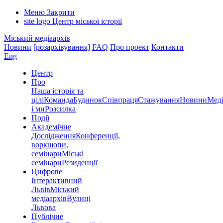
Меню
Закрити
site logo
Центр міської історії
Міський медіаархів
Новини
[розархівування]
FAQ
Про проект
Контакти
Eng
Центр
Про
Наша історія та
цілі
Команда
Будинок
Співпраця
Стажування
Новини
Меді
і ми
Розсилка
Події
Академічне
Дослідження
Конференції,
воркшопи,
семінари
Міські
семінари
Резиденції
Цифрове
Інтерактивний
Львів
Міський
медіаархів
Вулиці
Львова
Публічне