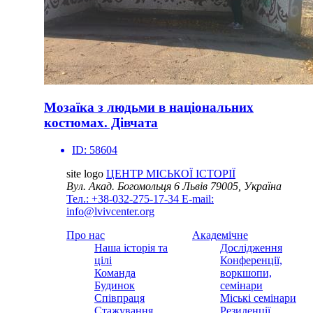
Мозаїка з людьми в національних
костюмах. Дівчата
ID:
58604
site logo
ЦЕНТР МІСЬКОЇ ІСТОРІЇ
Вул. Акад. Богомольця 6
Львів 79005, Україна
Тел.: +38-032-275-17-34
E-mail:
info@lvivcenter.org
Про нас
Академічне
Наша історія та
Дослідження
цілі
Конференції,
Команда
воркшопи,
Будинок
семінари
Співпраця
Міські семінари
Стажування
Резиденції