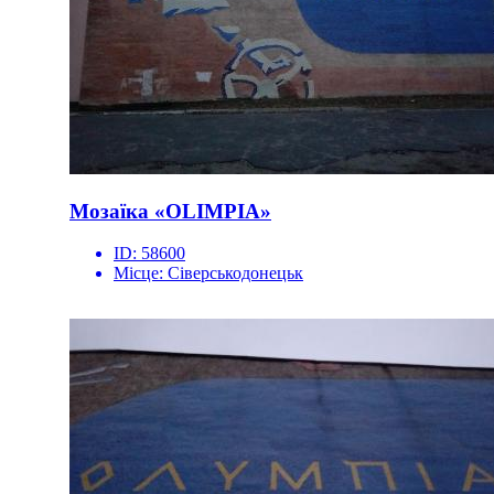
Мозаїка «OLIMPIA»
ID:
58600
Місце:
Сіверськодонецьк