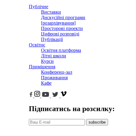
Публічне
Виставки
Дискусійні програми
[розархівування]
Просторові проекти
Цифрові розповіді
Публікації
Освітнє
Освітня платформа
Літні школи
Курси
Приміщення
Конференц-зал
Проживання
Кафе
Підписатись на розсилку:
subscribe