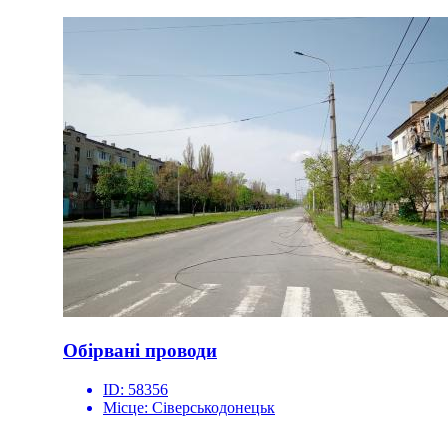
Обірвані проводи
ID:
58356
Місце:
Сіверськодонецьк