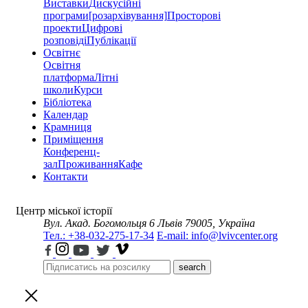
Виставки
Дискусійні
програми
[розархівування]
Просторові
проекти
Цифрові
розповіді
Публікації
Освітнє
Освітня
платформа
Літні
школи
Курси
Бібліотека
Календар
Крамниця
Приміщення
Конференц-
зал
Проживання
Кафе
Контакти
Центр міської історії
Вул. Акад. Богомольця 6
Львів 79005, Україна
Тел.: +38-032-275-17-34
E-mail: info@lvivcenter.org
search