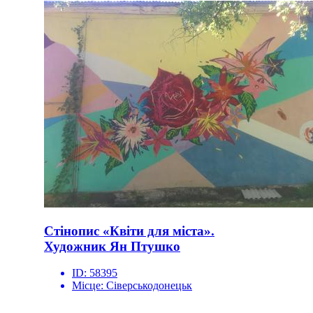
Стінопис «Квіти для міста».
Художник Ян Птушко
ID:
58395
Місце:
Сіверськодонецьк