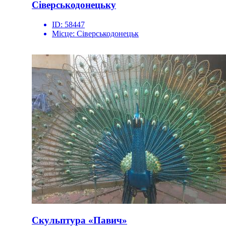
Сіверськодонецьку
ID:
58447
Місце:
Сіверськодонецьк
Скульптура «Павич»