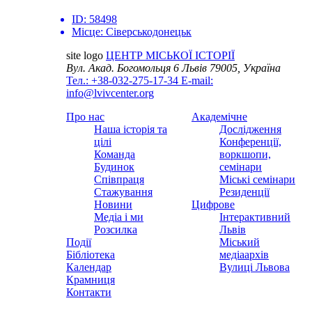
ID:
58498
Місце:
Сіверськодонецьк
site logo
ЦЕНТР МІСЬКОЇ ІСТОРІЇ
Вул. Акад. Богомольця 6
Львів 79005, Україна
Тел.: +38-032-275-17-34
E-mail:
info@lvivcenter.org
Про нас
Академічне
Наша історія та
Дослідження
цілі
Конференції,
Команда
воркшопи,
Будинок
семінари
Співпраця
Міські семінари
Стажування
Резиденції
Новини
Цифрове
Медіа і ми
Інтерактивний
Розсилка
Львів
Події
Міський
Бібліотека
медіаархів
Календар
Вулиці Львова
Крамниця
Контакти