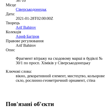
58710
Місце
Сіверськодонецьк
Дата:
2021-01-28T02:00:00Z
Творець
Arif Bahirov
Колекція
Ариф Багіров
Правове регулювання
Arif Bahirov
Опис
Фрагмент вітражу на сходовому марші в будівлі №
30/1 по просп. Хіміків у Сіверськодонецьку
Ключові слова:
вікно, декоративний елемент, мистецтво, кольорове
скло, рослинно-геометричний орнамент, стіна
Пов'язані об'єкти