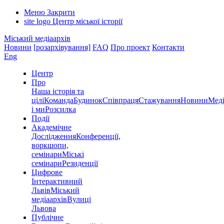
Меню
Закрити
site logo
Центр міської історії
Міський медіаархів
Новини
[розархівування]
FAQ
Про проект
Контакти
Eng
Центр
Про
Наша історія та
цілі
Команда
Будинок
Співпраця
Стажування
Новини
Меді
і ми
Розсилка
Події
Академічне
Дослідження
Конференції,
воркшопи,
семінари
Міські
семінари
Резиденції
Цифрове
Інтерактивний
Львів
Міський
медіаархів
Вулиці
Львова
Публічне