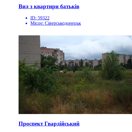
Вид з квартири батьків
ID:
59322
Місце:
Сіверськодонецьк
Проспект Гвардійський