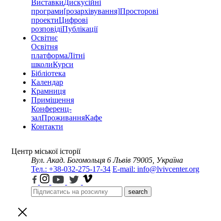
Виставки
Дискусійні
програми
[розархівування]
Просторові
проекти
Цифрові
розповіді
Публікації
Освітнє
Освітня
платформа
Літні
школи
Курси
Бібліотека
Календар
Крамниця
Приміщення
Конференц-
зал
Проживання
Кафе
Контакти
Центр міської історії
Вул. Акад. Богомольця 6
Львів 79005, Україна
Тел.: +38-032-275-17-34
E-mail: info@lvivcenter.org
search