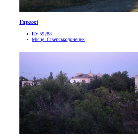
Гаражі
ID:
59288
Місце:
Сіверськодонецьк