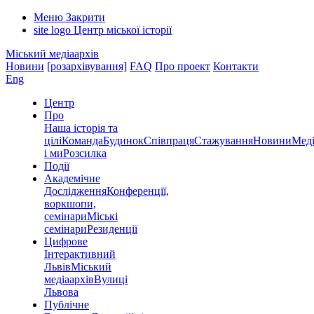
Меню
Закрити
site logo
Центр міської історії
Міський медіаархів
Новини
[розархівування]
FAQ
Про проект
Контакти
Eng
Центр
Про
Наша історія та
цілі
Команда
Будинок
Співпраця
Стажування
Новини
Меді
і ми
Розсилка
Події
Академічне
Дослідження
Конференції,
воркшопи,
семінари
Міські
семінари
Резиденції
Цифрове
Інтерактивний
Львів
Міський
медіаархів
Вулиці
Львова
Публічне