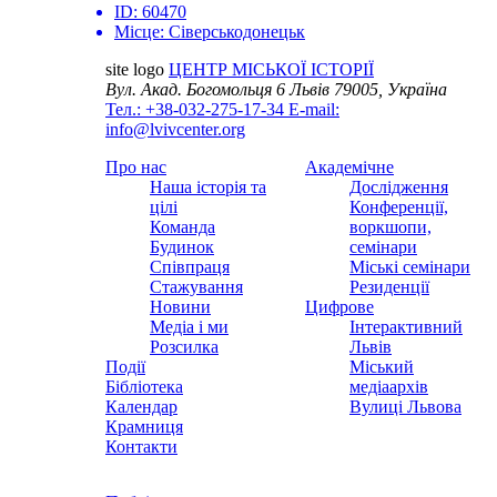
ID:
60470
Місце:
Сіверськодонецьк
site logo
ЦЕНТР МІСЬКОЇ ІСТОРІЇ
Вул. Акад. Богомольця 6
Львів 79005, Україна
Тел.: +38-032-275-17-34
E-mail:
info@lvivcenter.org
Про нас
Академічне
Наша історія та
Дослідження
цілі
Конференції,
Команда
воркшопи,
Будинок
семінари
Співпраця
Міські семінари
Стажування
Резиденції
Новини
Цифрове
Медіа і ми
Інтерактивний
Розсилка
Львів
Події
Міський
Бібліотека
медіаархів
Календар
Вулиці Львова
Крамниця
Контакти