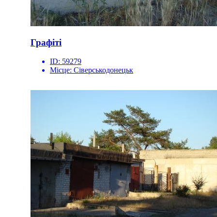
Графіті
ID:
59279
Місце:
Сіверськодонецьк