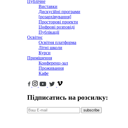
Публічне
Виставки
Дискусійні програми
[розархівування]
Просторові проекти
Цифрові розповіді
Публікації
Освітнє
Освітня платформа
Літні школи
Курси
Приміщення
Конференц-зал
Проживання
Кафе
Підписатись на розсилку:
subscribe