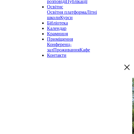
розповіді
Публікації
Освітнє
Освітня платформа
Літні
школи
Курси
Бібліотека
Календар
Крамниця
Приміщення
Конференц-
зал
Проживання
Кафе
Контакти