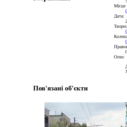
Місце
Дата:
Творе
Колекц
Право
Опис
Пов'язані об'єкти