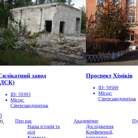
Силікатний завод
Проспект Хіміків
(ДСК)
ID:
59569
Місце:
ID:
59393
Сіверськодонецьк
Місце:
Сіверськодонецьк
Ї
Про нас
Академічне
Пу
5,
Наша історія та
Дослідження
цілі
Конференції,
Команда
воркшопи,