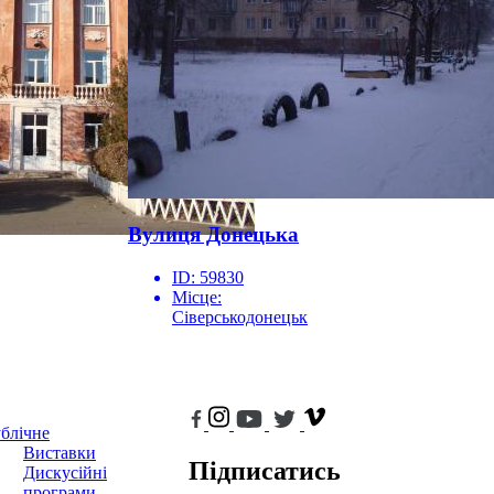
Вулиця Донецька
ID:
59830
Місце:
Сіверськодонецьк
блічне
Виставки
Підписатись
Дискусійні
програми