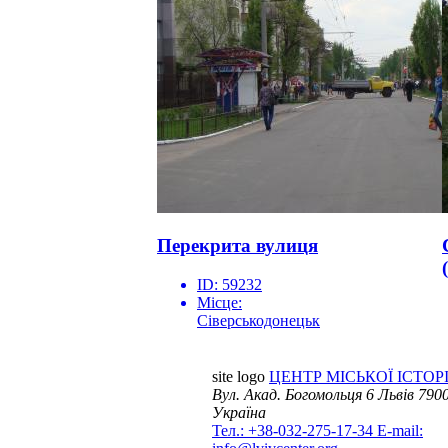
Перекрита вулиця
ID:
59232
Місце:
Сіверськодонецьк
site logo
ЦЕНТР МІСЬКОЇ ІСТОРІ
Вул. Акад. Богомольця 6
Львів 7900
Україна
Тел.: +38-032-275-17-34
E-mail: