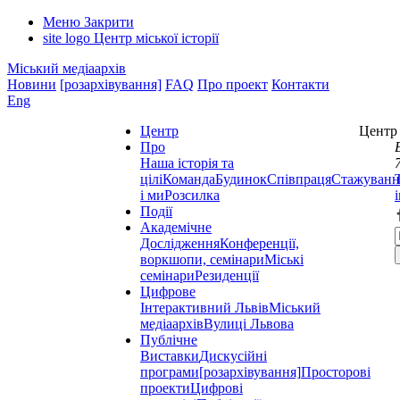
Меню
Закрити
site logo
Центр міської історії
Міський медіаархів
Новини
[розархівування]
FAQ
Про проект
Контакти
Eng
Центр
Центр 
Про
Наша історія та
цілі
Команда
Будинок
Співпраця
Стажуванн
і ми
Розсилка
Події
Академічне
Дослідження
Конференції,
воркшопи, семінари
Міські
семінари
Резиденції
Цифрове
Інтерактивний Львів
Міський
медіаархів
Вулиці Львова
Публічне
Виставки
Дискусійні
програми
[розархівування]
Просторові
проекти
Цифрові