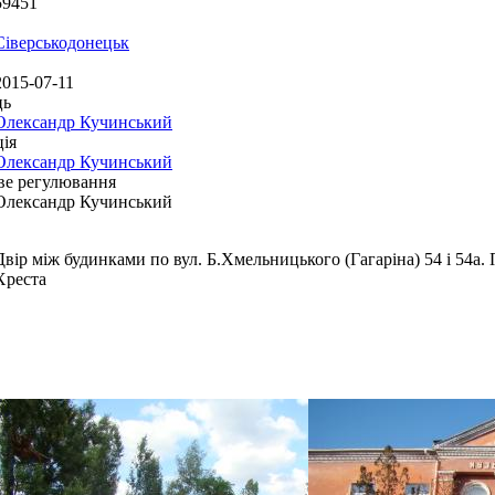
59451
Сіверськодонецьк
2015-07-11
ць
Олександр Кучинський
ія
Олександр Кучинський
ве регулювання
Олександр Кучинський
Двір між будинками по вул. Б.Хмельницького (Гагаріна) 54 і 54а
Хреста