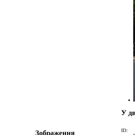
У д
ID:
Зображення