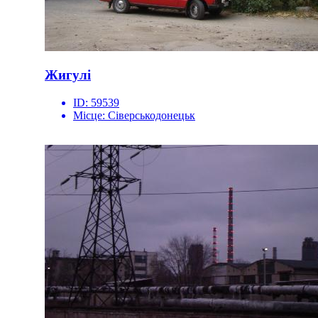
Жигулі
ID:
59539
Місце:
Сіверськодонецьк