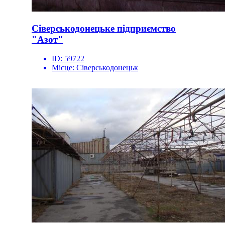
Сіверськодонецьке підприємство
"Азот"
ID:
59722
Місце:
Сіверськодонецьк