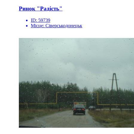
Ринок "Радість"
ID:
59739
Місце:
Сіверськодонецьк