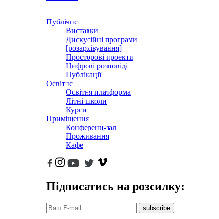
Публічне
Виставки
Дискусійні програми
[розархівування]
Просторові проекти
Цифрові розповіді
Публікації
Освітнє
Освітня платформа
Літні школи
Курси
Приміщення
Конференц-зал
Проживання
Кафе
Підписатись на розсилку:
subscribe