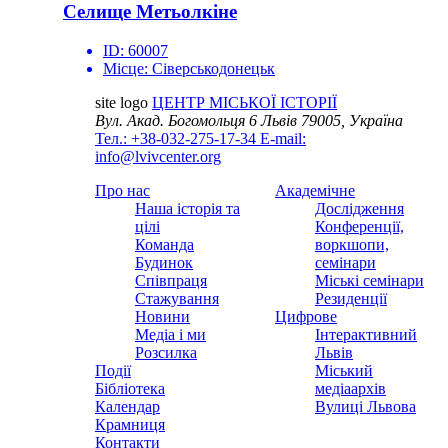
Селище Метьолкіне
ID:
60007
Місце:
Сіверськодонецьк
site logo
ЦЕНТР МІСЬКОЇ ІСТОРІЇ
Вул. Акад. Богомольця 6
Львів 79005, Україна
Тел.: +38-032-275-17-34
E-mail:
info@lvivcenter.org
Про нас
Академічне
Наша історія та
Дослідження
цілі
Конференції,
Команда
воркшопи,
Будинок
семінари
Співпраця
Міські семінари
Стажування
Резиденції
Новини
Цифрове
Медіа і ми
Інтерактивний
Розсилка
Львів
Події
Міський
Бібліотека
медіаархів
Календар
Вулиці Львова
Крамниця
Контакти