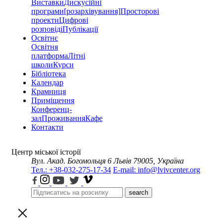
Виставки
Дискусійні
програми
[розархівування]
Просторові
проекти
Цифрові
розповіді
Публікації
Освітнє
Освітня
платформа
Літні
школи
Курси
Бібліотека
Календар
Крамниця
Приміщення
Конференц-
зал
Проживання
Кафе
Контакти
Центр міської історії
Вул. Акад. Богомольця 6
Львів 79005, Україна
Тел.: +38-032-275-17-34
E-mail: info@lvivcenter.org
search