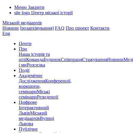
Меню
Закрити
site logo
Центр міської історії
Міський медіаархів
Новини
[розархівування]
FAQ
Про проект
Контакти
Eng
Центр
Про
Наша історія та
цілі
Команда
Будинок
Співпраця
Стажування
Новини
Меді
і ми
Розсилка
Події
Академічне
Дослідження
Конференції,
воркшопи,
семінари
Міські
семінари
Резиденції
Цифрове
Інтерактивний
Львів
Міський
медіаархів
Вулиці
Львова
Публічне