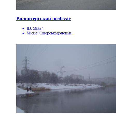
Волонтерський medevac
ID:
59324
Місце:
Сіверськодонецьк