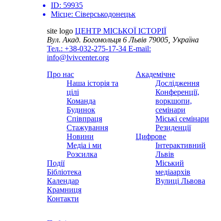
ID:
59935
Місце:
Сіверськодонецьк
site logo
ЦЕНТР МІСЬКОЇ ІСТОРІЇ
Вул. Акад. Богомольця 6
Львів 79005, Україна
Тел.: +38-032-275-17-34
E-mail:
info@lvivcenter.org
Про нас
Академічне
Наша історія та
Дослідження
цілі
Конференції,
Команда
воркшопи,
Будинок
семінари
Співпраця
Міські семінари
Стажування
Резиденції
Новини
Цифрове
Медіа і ми
Інтерактивний
Розсилка
Львів
Події
Міський
Бібліотека
медіаархів
Календар
Вулиці Львова
Крамниця
Контакти