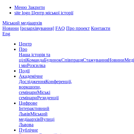
Меню
Закрити
site logo
Центр міської історії
Міський медіаархів
Новини
[розархівування]
FAQ
Про проект
Контакти
Eng
Центр
Про
Наша історія та
цілі
Команда
Будинок
Співпраця
Стажування
Новини
Меді
і ми
Розсилка
Події
Академічне
Дослідження
Конференції,
воркшопи,
семінари
Міські
семінари
Резиденції
Цифрове
Інтерактивний
Львів
Міський
медіаархів
Вулиці
Львова
Публічне