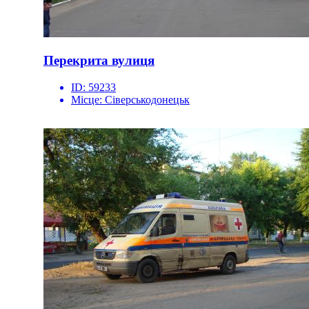
Перекрита вулиця
ID:
59233
Місце:
Сіверськодонецьк