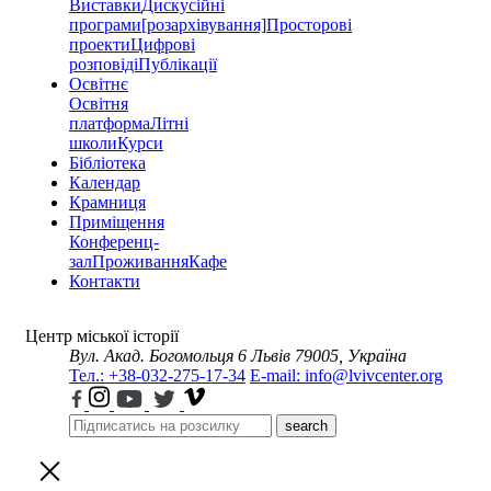
Виставки
Дискусійні
програми
[розархівування]
Просторові
проекти
Цифрові
розповіді
Публікації
Освітнє
Освітня
платформа
Літні
школи
Курси
Бібліотека
Календар
Крамниця
Приміщення
Конференц-
зал
Проживання
Кафе
Контакти
Центр міської історії
Вул. Акад. Богомольця 6
Львів 79005, Україна
Тел.: +38-032-275-17-34
E-mail: info@lvivcenter.org
search