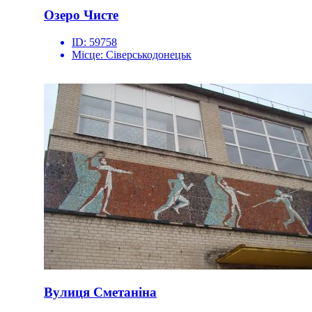
Озеро Чисте
ID:
59758
Місце:
Сіверськодонецьк
Вулиця Сметаніна