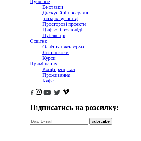
Публічне
Виставки
Дискусійні програми
[розархівування]
Просторові проекти
Цифрові розповіді
Публікації
Освітнє
Освітня платформа
Літні школи
Курси
Приміщення
Конференц-зал
Проживання
Кафе
Підписатись на розсилку:
subscribe